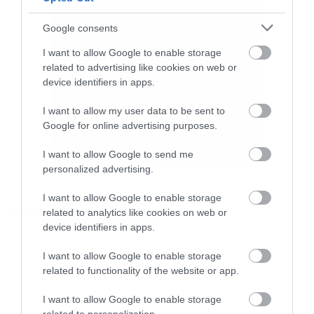
Καναδά, ξεκινώντας στις 31 Δεκεμβρίου στις 5
Google consents
μ.μ., την ίδια στιγμή με την παγκόσμια πρεμιέρα
I want to allow Google to enable storage
του επεισοδίου στο Netflix, και θα συνεχιστούν
related to advertising like cookies on web or
μέχρι την 1η Ιανουαρίου 2026.
device identifiers in apps.
I want to allow my user data to be sent to
«Είμαστε ενθουσιασμένοι που οι fans θα έχουν
Google for online advertising purposes.
την ευκαιρία να ζήσουν το τελευταίο επεισόδιο
I want to allow Google to send me
του Stranger Things στη μεγάλη οθόνη. Είναι
personalized advertising.
κάτι που ονειρευόμασταν εδώ και χρόνια και
I want to allow Google to enable storage
είμαστε απίστευτα ευγνώμονες στον Ted, τη
Tags:
related to analytics like cookies on web or
STRANGER THINGS
Bela και σε όλους στο Netflix που το έκαναν
device identifiers in apps.
πραγματικότητα» δήλωσαν οι δημιουργοί της
I want to allow Google to enable storage
σειράς Matt και Ross Duffer στο Tudum. «Το να
related to functionality of the website or app.
NETFLIX
το δούμε σε κινηματογράφο, με απίστευτο ήχο,
I want to allow Google to enable storage
εικόνα και ένα κοινό γεμάτο fans, είναι ο