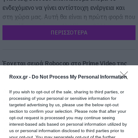
ενδεχόμενο να γίνει αντίστοιχη ενέργεια και
στη χώρα μας. Αυτή θα είναι η πρώτη φορά που
επεισόδιο σειράς του Netflix προβάλλεται
ΠΕΡΙΣΣΟΤΕΡΑ
στους κινηματογράφους, αλλά το ενδιαφέρον
του κοινού είναι τεράστιο και δικαιολογεί μία
τέτοια κίνηση.
Έρχεται σειρά Robocop στο Prime Video της
Amazon
Roxx.gr -
Do Not Process My Personal Information
Avengers: Doomsday – Το πρώτο trailer είναι
If you wish to opt-out of the sale, sharing to third parties, or
processing of your personal or sensitive information for
επιτέλους εδώ
targeted advertising by us, please use the below opt-out
section to confirm your selection. Please note that after your
Όταν έσβησε η φωνή μιας γενιάς: Εννιά
opt-out request is processed you may continue seeing
interest-based ads based on personal information utilized by
χρόνια χωρίς τον Chester Bennington
us or personal information disclosed to third parties prior to
your opt-out. You may separately opt-out of the further