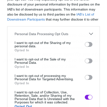
disclosure of your personal information by third parties on the
Διέρρευσε στο internet κασέτα από πρόβα των
IAB’s list of downstream participants. This information may
Guns N’ Roses πριν από 40 χρόνια
also be disclosed by us to third parties on the
IAB’s List of
Downstream Participants
that may further disclose it to other
third parties.
Please note that this website/app uses one or more Google
Personal Data Processing Opt Outs
Ακολουθήστε το Roxx στο
Google
services and may gather and store information including but
Αυτή είναι η ανακοίνωση του Netflix:
News
για να μαθαίνετε πρώτοι
νέα
για
not limited to your visit or usage behaviour. You may click to
I want to opt-out of the Sharing of my
personal data.
μουσική, σειρές και ταινίες.
grant or deny consent to Google and its third-party tags to
Opted In
Ακολουθήστε μας
στο spotify
για νέα
use your data for below specified purposes in below Google
Πάρτε τα ποδήλατά σας και ετοιμαστείτε,
consent section.
μουσική κάθε εβδομάδα. Στο instagram
I want to opt-out of the Sale of my
nerds, γιατί το φινάλε του Stranger Things θα
Personal Data.
μας βρίσκετε
εδώ
.
Opted In
προβληθεί σε επιλεγμένους κινηματογράφους
I want to opt-out of processing my
αργότερα μέσα στη χρονιά.
Personal Data for Targeted Advertising.
Opted In
Οι περιορισμένες προβολές του τελευταίου
I want to opt-out of Collection, Use,
Retention, Sale, and/or Sharing of my
επεισοδίου θα γίνουν σε περισσότερες από 350
Personal Data that Is Unrelated with the
Purposes for which it was collected.
αίθουσες στις Ηνωμένες Πολιτείες και τον
Opted Out