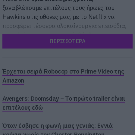
ξαναβλέπουμε επιτέλους τους ήρωες του
Hawkins στις οθόνες μας, με το Netflix να
προσφέρει τέσσερα ολοκαίνουργια επεισόδια,
που κλείνουν με μια
σκηνή–βόμβα
.
ΠΕΡΙΣΣΟΤΕΡΑ
Έρχεται σειρά Robocop στο Prime Video της
Amazon
Avengers: Doomsday – Το πρώτο trailer είναι
επιτέλους εδώ
Όταν έσβησε η φωνή μιας γενιάς: Εννιά
χρόνια χωρίς τον Chester Bennington