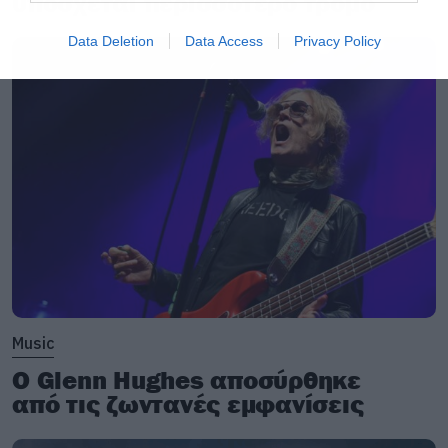
υπόσχεται περισσότερο τρόμο
Data Deletion
Data Access
Privacy Policy
Music
Ο Glenn Hughes αποσύρθηκε
από τις ζωντανές εμφανίσεις