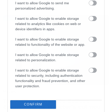
I want to allow Google to send me
Ακόμα δεν έχουμε διάρκειες για αυτά τα τρία
personalized advertising.
LATEST
επεισόδια, αλλά θα πρέπει να θεωρείται
I want to allow Google to enable storage
δεδομένο ότι θα ξεπεράσουν κατά πολύ τη μία
related to analytics like cookies on web or
device identifiers in apps.
ώρα το κάθε ένα. Και φυσικά αμέσως μετά από
αυτή την κυκλοφορία θα μπούμε στην
I want to allow Google to enable storage
related to functionality of the website or app.
αντίστροφη μέτρηση για μεγάλο φινάλε που θα
είναι δίωρο σε διάρκεια και θα ανέβει στην
I want to allow Google to enable storage
related to personalization.
πλατφόρμα τα ξημερώματα της πρωτοχρονιάς
στις 03:00.
I want to allow Google to enable storage
related to security, including authentication
functionality and fraud prevention, and other
user protection.
Movies
The X-Files: I Want to Believe –
CONFIRM
Επιστρέφει με director’s cut που