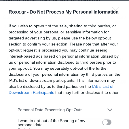
Roxx.gr -
Do Not Process My Personal Information
Διέρρευσε στο internet κασέτα από πρόβα των
Guns N’ Roses πριν από 40 χρόνια
If you wish to opt-out of the sale, sharing to third parties, or
Όπως είχαμε καταλάβει ήδη από τα πρώτα
processing of your personal or sensitive information for
targeted advertising by us, please use the below opt-out
πέντε λεπτά (που είχε δώσει στη δημοσιότητα
section to confirm your selection. Please note that after your
το Netflix πριν από την ημερομηνία πρεμιέρας),
Ακολουθήστε το Roxx στο
Google
opt-out request is processed you may continue seeing
interest-based ads based on personal information utilized by
ο
News
Will
Byers
για να μαθαίνετε πρώτοι
, τον οποίο υποδύεται ο Noah
νέα
για
us or personal information disclosed to third parties prior to
μουσική, σειρές και ταινίες.
Schnapp, βγαίνει επιτέλους στο προσκήνιο στη
your opt-out. You may separately opt-out of the further
Ακολουθήστε μας
στο spotify
για νέα
disclosure of your personal information by third parties on the
φετινή σεζόν. Το volume 1 μας δίνει επίσης την
μουσική κάθε εβδομάδα. Στο instagram
IAB’s list of downstream participants. This information may
ευκαιρία να ξανασυναντήσουμε την
Eleven
της
also be disclosed by us to third parties on the
IAB’s List of
μας βρίσκετε
εδώ
.
Millie Bobby Brown, τον
Jim
Hopper
του David
Downstream Participants
that may further disclose it to other
third parties.
Harbour και όλη την υπόλοιπη παρέα.
Please note that this website/app uses one or more Google
Personal Data Processing Opt Outs
services and may gather and store information including but
Στο παιχνίδι μπαίνουν και νέοι χαρακτήρες: η
not limited to your visit or usage behaviour. You may click to
I want to opt-out of the Sharing of my
personal data.
Dr
Kay
με τη Linda Hamilton, ο
Derek
Turnbow
grant or deny consent to Google and its third-party tags to