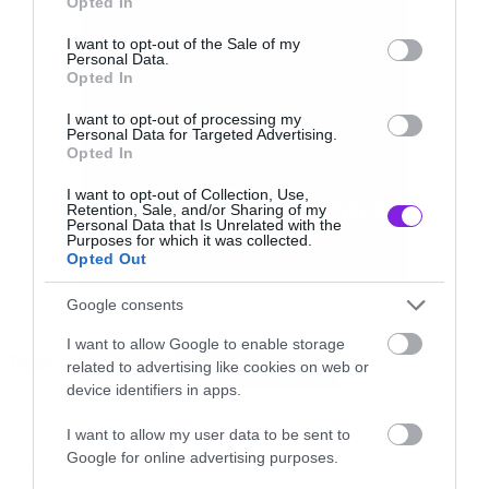
Opted In
use your data for below specified purposes in below Google
με τον Jake Connelly και φυσικά η
Holly
consent section.
I want to opt-out of the Sale of my
Wheeler
, με τη μικρή Nell Fisher να κλέβει την
Personal Data.
Opted In
παράσταση.
I want to opt-out of processing my
Personal Data for Targeted Advertising.
Opted In
Το δεύτερο μέρος της πέμπτης και τελευταίας
σεζόν, θα κάνει πρεμιέρα στην Ελλάδα, τα
I want to opt-out of Collection, Use,
Retention, Sale, and/or Sharing of my
ξημερώματα της 26ης Δεκεμβρίου, στις 03:00
Personal Data that Is Unrelated with the
Purposes for which it was collected.
και θα περιλαμβάνει τρία επεισόδια.
Opted Out
Google consents
Αυτοί είναι οι τίτλοι τους
I want to allow Google to enable storage
Tags:
related to advertising like cookies on web or
NETFLIX
STRANGER THINGS
Chapter Five: Shock Jock
device identifiers in apps.
Chapter Six: Escape from Camazotz
I want to allow my user data to be sent to
Google for online advertising purposes.
NETFLIX
Chapter Seven: The Bridge