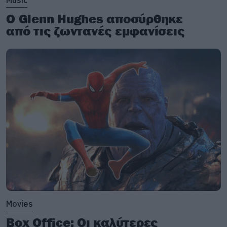
Music
βρίσκετε
εδώ
.
Ο Glenn Hughes αποσύρθηκε
από τις ζωντανές εμφανίσεις
Movies
Box Office: Οι καλύτερες