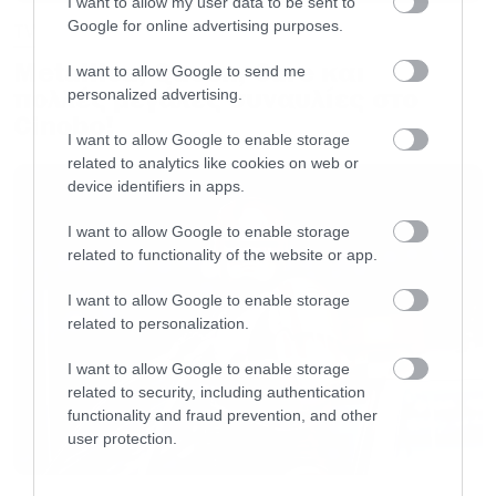
I want to allow my user data to be sent to
Google for online advertising purposes.
TV
AVA DUVERNAY DRAMA
Metallica, Queen, Cure και
I want to allow Google to send me
πολλές μεγάλες συναυλίες στο
personalized advertising.
Cinobo!
SINKING SPRING
I want to allow Google to enable storage
related to analytics like cookies on web or
device identifiers in apps.
GOOD TROUBLE
I want to allow Google to enable storage
related to functionality of the website or app.
BUNK’D
I want to allow Google to enable storage
EVIL
related to personalization.
I want to allow Google to enable storage
LOOT
related to security, including authentication
functionality and fraud prevention, and other
user protection.
HACKS