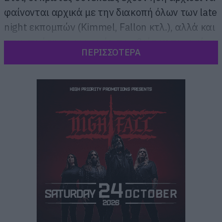
φαίνονται αρχικά με την διακοπή όλων των late
night εκπομπών (Kimmel, Fallon κτλ.), αλλά και
στην παύση παραγωγών που βρίσκονται ακόμα
ΠΕΡΙΣΣΟΤΕΡΑ
σε στάδιο συγγραφής σεναρίων ή είχαν
σεναριογράφους στα γυρίσματα.