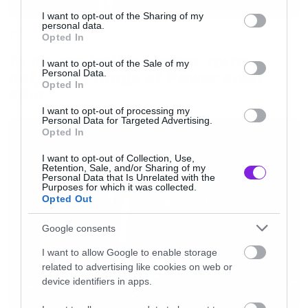
services and may gather and store information including but
not limited to your visit or usage behaviour. You may click to
I want to opt-out of the Sharing of my
personal data.
grant or deny consent to Google and its third-party tags to
TV
STRANGER THINGS
Opted In
use your data for below specified purposes in below Google
To πρώτο trailer για την τρίτη
consent section.
I want to opt-out of the Sale of my
σεζόν του Rings of Power είναι
Personal Data.
DAREDEVIL: BORN AGAIN
Opted In
εδώ
I want to opt-out of processing my
SEVERANCE
Personal Data for Targeted Advertising.
Opted In
A KNIGHT OF THE SEVEN KINGDOMS: THE
I want to opt-out of Collection, Use,
Retention, Sale, and/or Sharing of my
Personal Data that Is Unrelated with the
HEDGE KNIGHT
Purposes for which it was collected.
Opted Out
YELLOWJACKETS
Google consents
I want to allow Google to enable storage
P-VALLEY
related to advertising like cookies on web or
device identifiers in apps.
BILLIONS