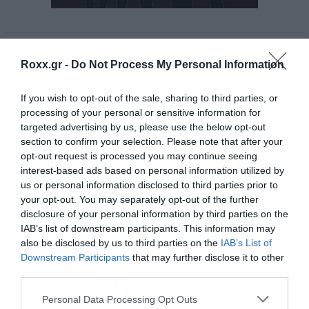
Tags:
STRANGER THINGS
Roxx.gr -
Do Not Process My Personal Information
Τα σημαντικότερα πρότζεκ που έχουν μπει
If you wish to opt-out of the sale, sharing to third parties, or
processing of your personal or sensitive information for
στον πάγο μέχρι στιγμής, είναι η πέμπτη και
TV
targeted advertising by us, please use the below opt-out
τελευταία σεζόν του Stranger Things, που ήδη
section to confirm your selection. Please note that after your
opt-out request is processed you may continue seeing
είχε μεγάλο κενό στην επιστροφή της, το νέο
interest-based ads based on personal information utilized by
Daredevil της Disney, η δεύτερη σεζόν του
us or personal information disclosed to third parties prior to
Severance που επίσης έχει ήδη αργήσει αλλά
your opt-out. You may separately opt-out of the further
disclosure of your personal information by third parties on the
και το νέο spin off του Game of Thrones που
IAB’s list of downstream participants. This information may
ανακοινώθηκε πρόσφατα.
also be disclosed by us to third parties on the
IAB’s List of
Downstream Participants
that may further disclose it to other
third parties.
Ακολουθεί αναλυτικά η λίστα με τις σειρές,
Please note that this website/app uses one or more Google
Personal Data Processing Opt Outs
ενώ καθημερινά προστίθενται κι άλλες: