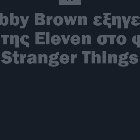
obby Brown εξηγε
ης Eleven στο 
Stranger Things