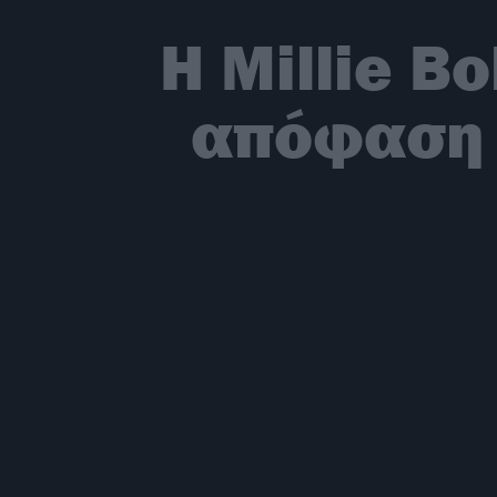
Η Millie B
απόφαση τ