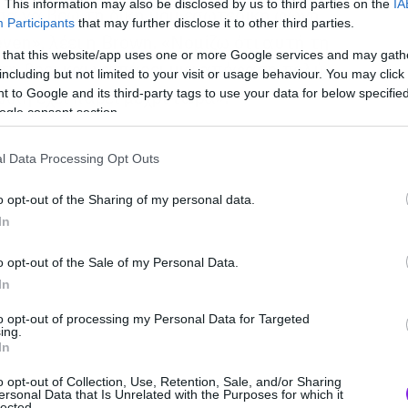
. This information may also be disclosed by us to third parties on the
IA
σα να βρω τη δική μου εσωτερική φωνή
Participants
that may further disclose it to other third parties.
even», λέει η Brown. «Νομίζω ότι αυτή τη
 that this website/app uses one or more Google services and may gath
τη βρει και να πάρει μια απόφαση πολύ
including but not limited to your visit or usage behaviour. You may click 
λη έχει πάρει μέχρι τώρα».
 to Google and its third-party tags to use your data for below specifi
ogle consent section.
l Data Processing Opt Outs
o opt-out of the Sharing of my personal data.
In
o opt-out of the Sale of my Personal Data.
In
to opt-out of processing my Personal Data for Targeted
ing.
In
o opt-out of Collection, Use, Retention, Sale, and/or Sharing
ersonal Data that Is Unrelated with the Purposes for which it
lected.