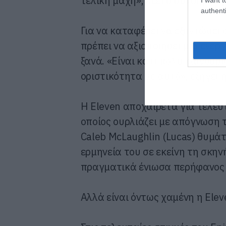
τελική μάχη», λέει ο συνδημιου
authenti
Για να καταφέρει να εξοντώσει 
πρέπει να αξιοποιήσει μια ενέργ
ξανά. «Είναι κάτι πολύ καινούρι
οριστικότητα σε αυτό», εξηγεί 
Η Eleven αποχαιρετά για τελευτ
οποίος ουρλιάζει με απόγνωση τ
Caleb McLaughlin (Lucas) θυμάτ
ερμηνεία του σε εκείνη τη σκην
πραγματικά ένιωσα περήφανος γι
Αλλά είναι όντως χαμένη η Elev