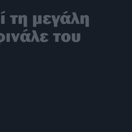
ί τη μεγάλη
φινάλε του