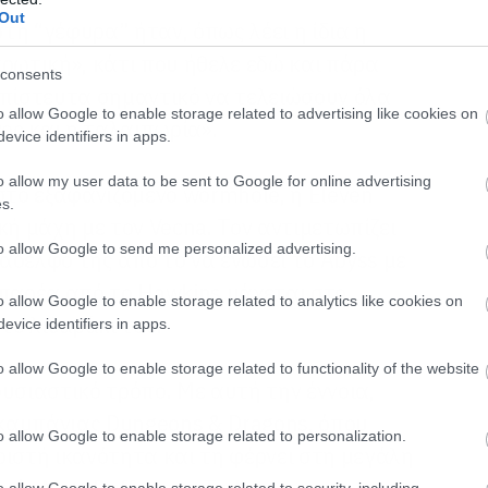
Out
στη “γέφυρα” ήταν, όπως λέει η ίδια η
τρωτική», κάτι που ήθελε εδώ και πάρα
consents
απίστευτα σημαντικό να τελειώσουν όλα
o allow Google to enable storage related to advertising like cookies on
νος και η ταλαιπωρία».
evice identifiers in apps.
o allow my user data to be sent to Google for online advertising
στο εξαφανιζόμενο wormhole, η Eleven
s.
κή μάχη με τον Vecna. Τον αντιμετωπίζει
to allow Google to send me personalized advertising.
αδελφό της από το να ενώσει το Abyss με
 η παρέα από το Hawkins μάχεται στο
o allow Google to enable storage related to analytics like cookies on
 το λιθαράκι του.
evice identifiers in apps.
o allow Google to enable storage related to functionality of the website
υσιαστικό τρόπο. Με αυτή την έννοια,
ς καμπάνιας Dungeons & Dragons, όπου
o allow Google to enable storage related to personalization.
ριστή ικανότητα και τη φέρνει στη μεγάλη
o allow Google to enable storage related to security, including