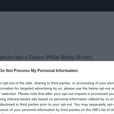
νίστηκε η Eleven (Millie Bobby Brown)
τηκε. Στο τελευταίο επεισόδιο του
Do Not Process My Personal Information
άζει τον εαυτό της για να σπάσει ο φαύλος
τημόνων που εκμεταλλεύονται
to opt-out of the sale, sharing to third parties, or processing of your per
ύς σκοπούς. Επιλέγει να μείνει μέσα στο
formation for targeted advertising by us, please use the below opt-out s
r selection. Please note that after your opt-out request is processed y
το αίμα της να μη μπορέσει να
eing interest-based ads based on personal information utilized by us or
ιγμα νέων πυλών.
disclosed to third parties prior to your opt-out. You may separately opt-
losure of your personal information by third parties on the IAB’s list of