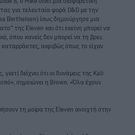
sode 8, ο Mike δίνει μια διαφορετική
ντας για τελευταία φορά D&D με την
nea Berthelsen) ίσως δημιούργησε μια
το” της Eleven και ότι εκείνη μπορεί να
ό, όπου κανείς δεν μπορεί να τη βρει.
ε καταρράκτες, ακριβώς όπως το είχαν
γιατί δείχνει ότι οι δυνάμεις της Kali
οπό», σημειώνει η Brown. «Όλα έχουν
φήσουν τη μοίρα της Eleven ανοιχτή στην