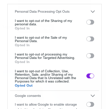
third parties.
Please note that this website/app uses one or more Google
Personal Data Processing Opt Outs
services and may gather and store information including but
Η φημολογία βασίζεται σε αυτή τη
not limited to your visit or usage behaviour. You may click to
I want to opt-out of the Sharing of my
personal data.
grant or deny consent to Google and its third-party tags to
Tags:
φωτογραφία.
Opted In
GAME OF THRONES
use your data for below specified purposes in below Google
consent section.
I want to opt-out of the Sale of my
Personal Data.
Opted In
GAME OF THRONES
I want to opt-out of processing my
Personal Data for Targeted Advertising.
Opted In
LATEST
I want to opt-out of Collection, Use,
Retention, Sale, and/or Sharing of my
Personal Data that Is Unrelated with the
Purposes for which it was collected.
Opted Out
Google consents
I want to allow Google to enable storage