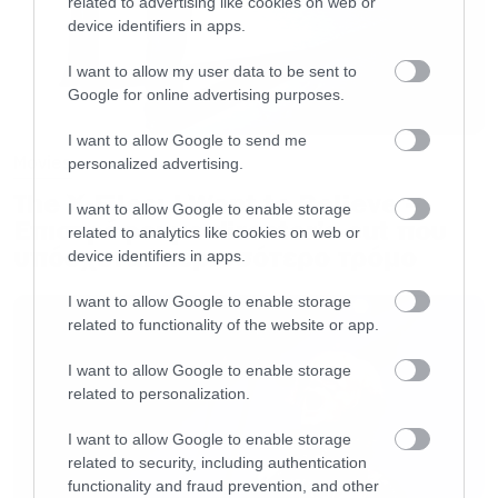
related to advertising like cookies on web or
device identifiers in apps.
Βλέπουμε το κορίτσι που κυνηγάει την Άρια με
στόχο να τη σκοτώσει. Ποιος είναι όμως αυτός
I want to allow my user data to be sent to
Google for online advertising purposes.
πίσω της;
I want to allow Google to send me
Movies
personalized advertising.
Λέτε να είναι αυτός;
The X-Files: I Want to Believe –
I want to allow Google to enable storage
Επιστρέφει με director’s cut που
related to analytics like cookies on web or
υπόσχεται περισσότερο τρόμο
device identifiers in apps.
I want to allow Google to enable storage
related to functionality of the website or app.
I want to allow Google to enable storage
related to personalization.
I want to allow Google to enable storage
related to security, including authentication
functionality and fraud prevention, and other