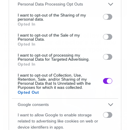
Please note that this website/app uses one or more Google
Personal Data Processing Opt Outs
services and may gather and store information including but
not limited to your visit or usage behaviour. You may click to
I want to opt-out of the Sharing of my
personal data.
grant or deny consent to Google and its third-party tags to
Movies
Opted In
use your data for below specified purposes in below Google
The X-Files: I Want to Believe –
consent section.
I want to opt-out of the Sale of my
Personal Data.
Επιστρέφει με director’s cut που
Opted In
υπόσχεται περισσότερο τρόμο
I want to opt-out of processing my
Personal Data for Targeted Advertising.
Opted In
I want to opt-out of Collection, Use,
Retention, Sale, and/or Sharing of my
Personal Data that Is Unrelated with the
Purposes for which it was collected.
Opted Out
Google consents
I want to allow Google to enable storage
related to advertising like cookies on web or
device identifiers in apps.