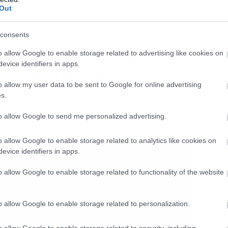
Out
consents
ηκε στο Los Angeles και συμμετέχουν ο
o allow Google to enable storage related to advertising like cookies on
ιθάρες, ο
Duff McKagan (Guns N’
evice identifiers in apps.
ith (Red Hot Chili Peppers)
στα drums.
o allow my user data to be sent to Google for online advertising
s.
τεο για το Straight to Hell που δόθηκε στη
to allow Google to send me personalized advertising.
o allow Google to enable storage related to analytics like cookies on
evice identifiers in apps.
o allow Google to enable storage related to functionality of the website
o allow Google to enable storage related to personalization.
o allow Google to enable storage related to security, including