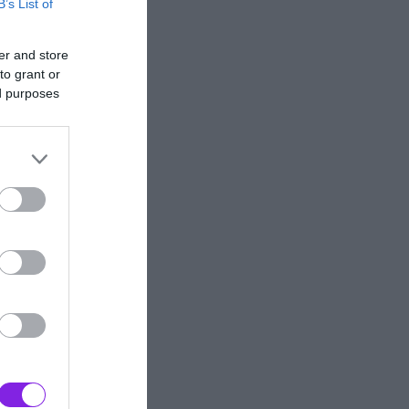
B’s List of
er and store
to grant or
ed purposes