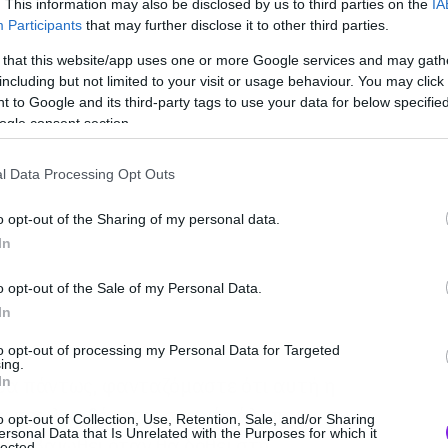
. This information may also be disclosed by us to third parties on the
IA
Participants
that may further disclose it to other third parties.
 that this website/app uses one or more Google services and may gath
including but not limited to your visit or usage behaviour. You may click 
 to Google and its third-party tags to use your data for below specifi
ogle consent section.
l Data Processing Opt Outs
o opt-out of the Sharing of my personal data.
In
o opt-out of the Sale of my Personal Data.
In
to opt-out of processing my Personal Data for Targeted
ing.
ρα πάντως, φανταζόμαστε ότι αυτή η
In
θα περιλαμβάνεται στο νέο άλμπουμ του
o opt-out of Collection, Use, Retention, Sale, and/or Sharing
ersonal Data that Is Unrelated with the Purposes for which it
πιβεβαιωθεί όταν θα δοθεί στη
lected.