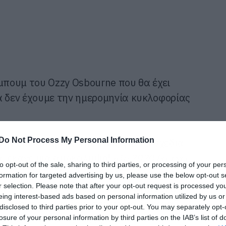
λμπουμ του Ozzy Osbourne που θα έχει
α δεν έχουμε την ημερομηνία κυκλοφορίας
Do Not Process My Personal Information
ην εκπομπή της The Talk, για τα σχέδια
ιά, έκανε μία αποκάλυψη!
«Το 2020 θα έχει
to opt-out of the sale, sharing to third parties, or processing of your per
νά τους οπαδούς του και θα κάνει αυτό
formation for targeted advertising by us, please use the below opt-out s
r selection. Please note that after your opt-out request is processed y
ει μπροστά στο κοινό. Ναι, υπάρχει νέα
eing interest-based ads based on personal information utilized by us or
ις όλους τους φίλους του να παίζουν μαζί
disclosed to third parties prior to your opt-out. You may separately opt-
με τον Elton John. Υπάρχουν πάρα πολλά
losure of your personal information by third parties on the IAB’s list of