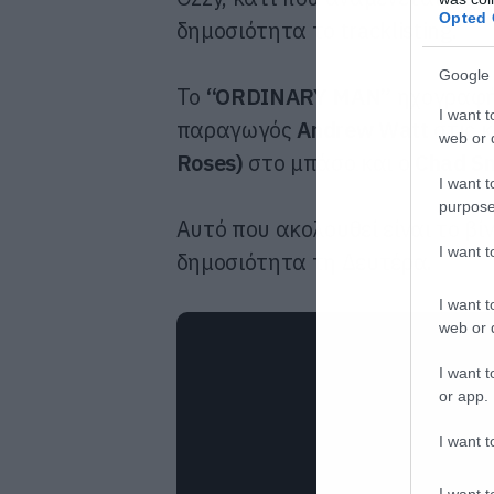
Opted 
δημοσιότητα το tracklisting.
Google 
To
“ORDINARY MAN”
ηχογραφήθ
I want t
παραγωγός
Andrew Watt
στις κ
web or d
Roses)
στο μπάσο και ο
Chad Sm
I want t
purpose
Αυτό που ακολουθεί είναι το βίν
I want 
δημοσιότητα τη Δευτέρα.
I want t
web or d
I want t
or app.
I want t
I want t