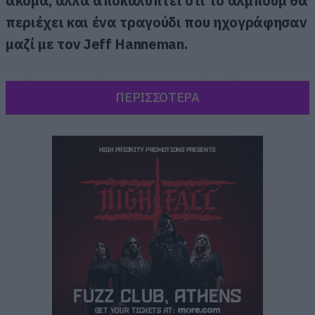
ακόμα, αλλά αποκαλύπτει ότι το άλμπουμ θα
περιέχει και ένα τραγούδι που ηχογράφησαν
μαζί με τον Jeff Hanneman.
«
Είμαστε περίπου στο αρχικό στάδιο, της
ΠΕΡΙΣΣΟΤΕΡΑ
τελικής διαδικασίας, αν αυτό βγάζει νόημα.
Κάνουμε τη και το mastering αυτή την εποχή,
άλλα πρέπει να κάτσουμε και να βρούμε τον
τίτλο του άλμπουμ, το εξώφυλλο, τους τίτλους
των τραγουδιών και ποια από αυτά θα μπουν
στο άλμπουμ. Έχουμε ηχογραφήσει 13 και
πιθανότατα θα επιλέξουμε τα 10, αλλά μπορεί
να είστε τυχεροί και να τα ακούσετε όλα
».
Για το τραγούδι που έγραψαν με τον Jeff