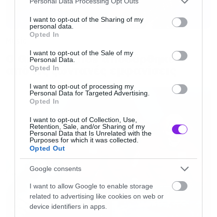
Personal Data Processing Opt Outs
Μου έλειψε κατά τη διάρκεια της διαδικασίας,
services and may gather and store information including but
αλλά έτσι όπως εξελίχθηκε η διαδικασία
not limited to your visit or usage behaviour. You may click to
I want to opt-out of the Sharing of my
personal data.
grant or deny consent to Google and its third-party tags to
νομίζω ότι αποτέλεσε μέρος της ακόμα και αν
Opted In
use your data for below specified purposes in below Google
Music
δεν ήταν εκεί
».
consent section.
I want to opt-out of the Sale of my
Ο Glenn Hughes αποσύρθηκε
Personal Data.
από τις ζωντανές εμφανίσεις
Opted In
I want to opt-out of processing my
Personal Data for Targeted Advertising.
Opted In
I want to opt-out of Collection, Use,
Retention, Sale, and/or Sharing of my
Personal Data that Is Unrelated with the
Purposes for which it was collected.
Opted Out
Google consents
I want to allow Google to enable storage
related to advertising like cookies on web or
device identifiers in apps.