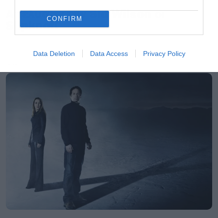
Απέλυσαν τον Sid Wilson οι
CONFIRM
Slipknot!
Data Deletion
Data Access
Privacy Policy
LATEST