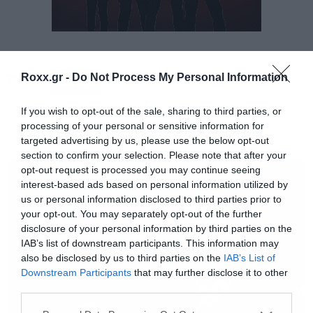
Hanneman
«
Η διαδικασία του άλμπουμ ξεκίνησε πριν από
τρία χρόνια όταν ο Jeff ήταν ακόμα μαζί μας.
Tags:
Roxx.gr -
Do Not Process My Personal Information
SLAYER
Υπάρχει ένα τραγούδι που ηχογραφήσαμε
μαζί του και ήταν ολοκληρωμένο εκτός από τα
If you wish to opt-out of the sale, sharing to third parties, or
processing of your personal or sensitive information for
φωνητικά. Έτσι είμαστε τυχεροί που έχουμε
targeted advertising by us, please use the below opt-out
MUSIC
κάτι που το δουλέψαμε μαζί του
»
section to confirm your selection. Please note that after your
opt-out request is processed you may continue seeing
interest-based ads based on personal information utilized by
Για το πώς ήταν να δουλεύουν χωρίς τον Jeff
us or personal information disclosed to third parties prior to
your opt-out. You may separately opt-out of the further
disclosure of your personal information by third parties on the
«
Ήταν παράξενο να δουλεύουμε χωρίς τον
IAB’s list of downstream participants. This information may
Jeff, γιατί δεν θα είναι ποτέ ξανά μαζί μας.
also be disclosed by us to third parties on the
IAB’s List of
Downstream Participants
that may further disclose it to other
Ακόμα και όταν κάναμε πράγματα χωρίς
third parties.
αυτόν όταν ζούσε ακόμα, έμοιαζε παράξενο.
Please note that this website/app uses one or more Google