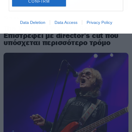
CONFIRM
Movies
Data Deletion
Data Access
Privacy Policy
The X-Files: I Want to Believe –
Επιστρέφει με director’s cut που
υπόσχεται περισσότερο τρόμο