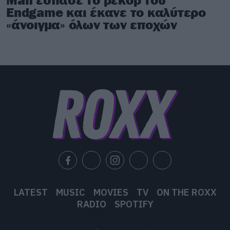
03.
When The Night Falls
Endgame και έκανε το καλύτερο
«άνοιγμα» όλων των εποχών
Side X
01.
Slave To The Dark
02.
A Question Of Heaven
03.
Iced Earth
LATEST
MUSIC
MOVIES
TV
ON THE ROXX
RADIO
SPOTIFY