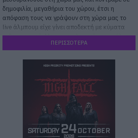
δημοφιλία, μεγαθήρια του χώρου, έτσι η
απόφαση τους να γράψουν στη χώρα μας το
live άλμπουμ είχε γίνει αποδεκτή με κύματα
ενθουσιασμού. Με την κυκλοφορία του μάλιστα
ΠΕΡΙΣΣΟΤΕΡΑ
είχε γίνει χρυσό στην Ελλάδα, σε μία εποχή που
για να γίνει κάτι τέτοιο χρειάζονταν δεκάδες
χιλιάδες πωλήσεων.