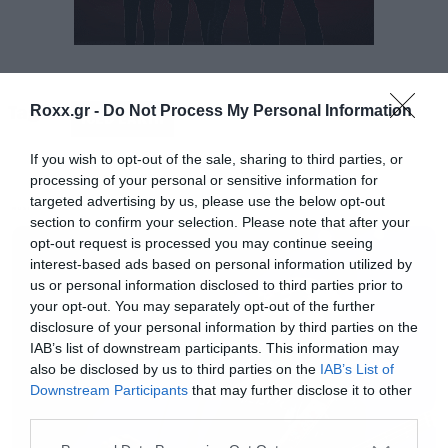
Tags:
Roxx.gr -
Do Not Process My Personal Information
ICED EARTH
If you wish to opt-out of the sale, sharing to third parties, or
processing of your personal or sensitive information for
targeted advertising by us, please use the below opt-out
20 χρόνια μετά οι Iced Earth κυκλοφορούν ξανά
MUSIC
section to confirm your selection. Please note that after your
το Alice in Athens σε σπέσιαλ έκδοση
opt-out request is processed you may continue seeing
πενταπλού βινυλίου, που περιέχει το Colors
interest-based ads based on personal information utilized by
us or personal information disclosed to third parties prior to
(απουσίαζε από την πρώτη κυκλοφορία) και
your opt-out. You may separately opt-out of the further
καλύτερη τοποθέτηση των τραγουδιών στις
disclosure of your personal information by third parties on the
IAB’s list of downstream participants. This information may
πλευρές αφού για παράδειγμα η τριλογία του
also be disclosed by us to third parties on the
IAB’s List of
Something Wicked δεν χωρίζεται αυτή τη φορά,
Downstream Participants
that may further disclose it to other
third parties.
αλλά ούτε διακόπτονται οι ομιλίες του Mat
Barlow.
Please note that this website/app uses one or more Google