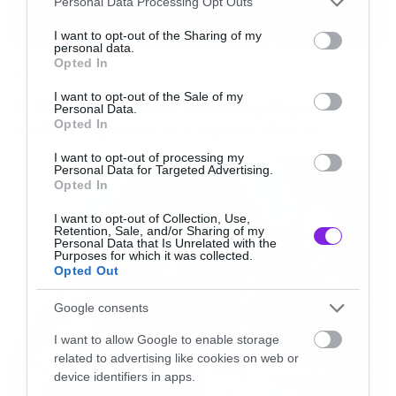
Personal Data Processing Opt Outs
services and may gather and store information including but
not limited to your visit or usage behaviour. You may click to
I want to opt-out of the Sharing of my
«Το Alice in Athens έχει χαρακτηριστεί από
personal data.
grant or deny consent to Google and its third-party tags to
Opted In
use your data for below specified purposes in below Google
Music
πολλούς ώς ένα από τα καλύτερα live metal
consent section.
I want to opt-out of the Sale of my
άλμπουμ όλων των εποχών. Για εμένα αποτελεί
Ο Glenn Hughes αποσύρθηκε
Personal Data.
από τις ζωντανές εμφανίσεις
Opted In
ένα από τα κορυφαία σημεία μία μεγάλης
διαδρομής και αντέχει στον χρόνο. Έχω ζήσει
I want to opt-out of processing my
Personal Data for Targeted Advertising.
μερικές από τις καλύτερες στιγμές της
Opted In
επαγγελματικής και προσωπικής μου ζωής στην
I want to opt-out of Collection, Use,
Retention, Sale, and/or Sharing of my
Ελλάδα και ανάμεσα σε αυτές είναι σίγουρα
Personal Data that Is Unrelated with the
Purposes for which it was collected.
εκείνες οι δύο βραδιές στην Αθήνα. Με τιμά το
Opted Out
πάθος των οπαδών των Iced Earth στην Ελλάδα
Google consents
και σε ολόκληρο τον κόσμο και ελπίζω να
απολαύσετε την απόλυτη έκδοση του Alive in
I want to allow Google to enable storage
related to advertising like cookies on web or
Athens»
δήλωσε ο
Jon Schaffer
στην
device identifiers in apps.