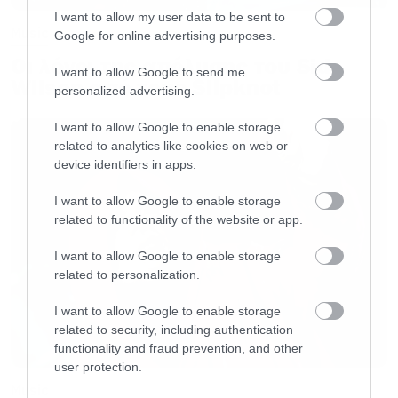
ανακοίνωση της κυκλοφορίας.
I want to allow my user data to be sent to
Music
Google for online advertising purposes.
Ακολουθεί το tracklisting και αμέσως μετά οι
Οι λόγοι της απόλυσης του Sid
I want to allow Google to send me
διαφορετικές μορφές των βινυλίων που θα
Wilson από τους Slipknot
personalized advertising.
κυκλοφορήσουν.
I want to allow Google to enable storage
related to analytics like cookies on web or
Side I
device identifiers in apps.
I want to allow Google to enable storage
01.
Burning Times
related to functionality of the website or app.
02.
Vengeance Is Mine
I want to allow Google to enable storage
03.
Pure Evil
related to personalization.
04.
My Own Savior
I want to allow Google to enable storage
related to security, including authentication
Side II
functionality and fraud prevention, and other
user protection.
Music