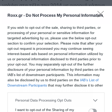
γράψει στα τέλη του 2014 με αφορμή κάποια
νέα του τραγούδια τότε, είπαμε να το
Roxx.gr -
Do Not Process My Personal Information
ΠΕΡΙΣΣΟΤΕΡΑ
μοιραστούμε μαζί σας.
If you wish to opt-out of the sale, sharing to third parties, or
processing of your personal or sensitive information for
targeted advertising by us, please use the below opt-out
section to confirm your selection. Please note that after your
opt-out request is processed you may continue seeing
interest-based ads based on personal information utilized by
us or personal information disclosed to third parties prior to
your opt-out. You may separately opt-out of the further
disclosure of your personal information by third parties on the
IAB’s list of downstream participants. This information may
also be disclosed by us to third parties on the
IAB’s List of
Downstream Participants
that may further disclose it to other
third parties.
Please note that this website/app uses one or more Google
Personal Data Processing Opt Outs
services and may gather and store information including but
not limited to your visit or usage behaviour. You may click to
I want to opt-out of the Sharing of my