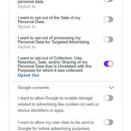
personal data.
grant or deny consent to Google and its third-party tags to
Opted In
use your data for below specified purposes in below Google
NEWS
consent section.
I want to opt-out of the Sale of my
Personal Data.
Το κείμενο είχε τίτλο “Πέντε συμπεράσματα
Opted In
που βγάλαμε ακούγοντας τον νέο δίσκο του
I want to opt-out of processing my
Παντελή Παντελίδη” και μέσα σε αυτό υπήρχε
Personal Data for Targeted Advertising.
Opted In
μία… ανάλυση στο τραγούδι «Πίνω από κει
ψηλά για σένα».
I want to opt-out of Collection, Use,
Retention, Sale, and/or Sharing of my
Personal Data that Is Unrelated with the
Purposes for which it was collected.
Αυτό ήταν το απόσπασμα και ολόκληρο το
Opted Out
κείμενο
μπορείτε να το βρείτε εδώ
. Άσχετα με
Google consents
την κριτική που κάναμε κατά καιρούς, κρίμα
I want to allow Google to enable storage
για τον άνθρωπο.
related to advertising like cookies on web or
News
device identifiers in apps.
System of a Down και Faith No
Νεκρός σε τροχαίο
I want to allow my user data to be sent to
More μαζί σε περιοδεία στην
Google for online advertising purposes.