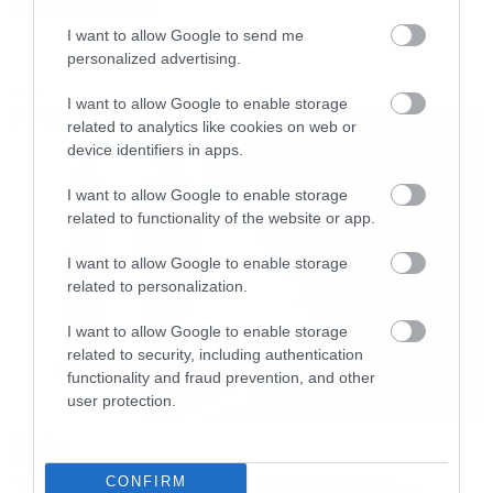
Αυστραλία
Το τραγούδι «Πίνω από κει ψηλά για σένα»
I want to allow Google to send me
πρέπει να είναι η πρώτη καταγραφή τροχαίου
personalized advertising.
δυστυχήματος σε στίχο. Ο Παντελής σηκώνεται
LATEST
I want to allow Google to enable storage
αθόρυβα από το κρεβάτι για να μην τον
related to analytics like cookies on web or
καταλάβει η γυναίκα που κοιμάται δίπλα του.
device identifiers in apps.
Στη συνέχεια φεύγει από το σπίτι, μπαίνει στο
I want to allow Google to enable storage
αμάξι, πατάει γκάζι και την ώρα που πάει να
related to functionality of the website or app.
ανάψει τσιγάρο ΜΠΑΠ!
I want to allow Google to enable storage
related to personalization.
Την πόρτα έκλεισα σιγά
I want to allow Google to enable storage
Τ’αμάξι έβαλα μπροστά
related to security, including authentication
functionality and fraud prevention, and other
Και στην καρδιά μου είπα να χτυπά αθόρυβα
user protection.
Movies
Γκάζι πατάω δυνατά
Ένα τσιγάρο και φωτιά
The X-Files: I Want to Believe –
CONFIRM