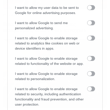
θεώρησαν ότι έντεκα ανακοινώσεις ήταν
αρκετές για αυτή την εποχή. Τόνισε πάντως ότι
I want to allow my user data to be sent to
Google for online advertising purposes.
υπάρχει πλάνο πλάνο για την πέμπτη φάση του
Movies
MCU που θα οδηγήσει στο επόμενο μεγάλο
Box Office: Οι καλύτερες
I want to allow Google to send me
personalized advertising.
πρεμιέρες όλων των εποχών
crossover event.
I want to allow Google to enable storage
related to analytics like cookies on web or
#AvengersEndgame
was the end of an
device identifiers in apps.
era, and
#Marvel
Studios president
#KevinFeige
confirmed to us at
I want to allow Google to enable storage
related to functionality of the website or app.
#ComicCon
that the next class of
@Avengers
will be a “very different
I want to allow Google to enable storage
related to personalization.
team than we’ve seen before." We also
asked if Phase 4 of the
#MCU
might be
I want to allow Google to enable storage
related to security, including authentication
planting some big clues 👀
#SDCC
functionality and fraud prevention, and other
pic.twitter.com/4mxOTmmJ0u
user protection.