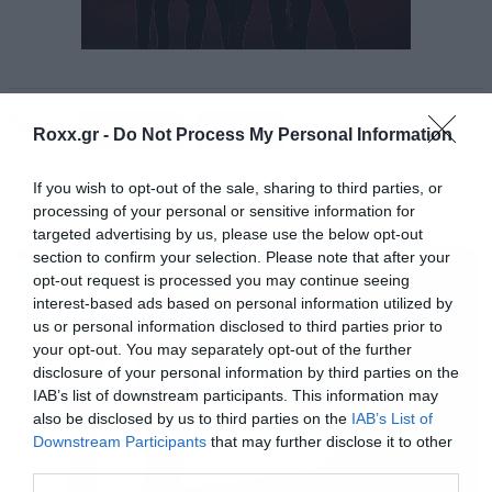
Ο Kevin Feige, παρουσίασε όλα τα τα πρότζεκτ
της τέταρτης φάσης, με αρκετά σίκουελ, αλλά
Tags:
και νέους ήρωες που θα δούμε για πρώτη φορά.
AVENGERS
MARVEL
Roxx.gr -
Do Not Process My Personal Information
Φυσικά μεγάλο ρόλο στο μέλλον του MCU θα
If you wish to opt-out of the sale, sharing to third parties, or
παίξει και το Disney+ αφού εκεί θα δούμε
processing of your personal or sensitive information for
τέσσερις σειρές για χαρακτήρες που έχουμε
targeted advertising by us, please use the below opt-out
MOVIES
ήδη γνωρίσει.
section to confirm your selection. Please note that after your
opt-out request is processed you may continue seeing
interest-based ads based on personal information utilized by
Αυτό που δεν ακούσαμε όμως, είναι το αν θα
us or personal information disclosed to third parties prior to
your opt-out. You may separately opt-out of the further
υπάρξει η δημιουργία μιας νέας ομάδας τύπου
disclosure of your personal information by third parties on the
Avengers. Ο πρόεδρος των Marvel Studios,
IAB’s list of downstream participants. This information may
also be disclosed by us to third parties on the
IAB’s List of
αμέσως μετά την Comic Con μίλησε στο MTV
Downstream Participants
that may further disclose it to other
και έκανε την αποκάλυψη όταν ρωτήθηκε για
third parties.
το θέμα.