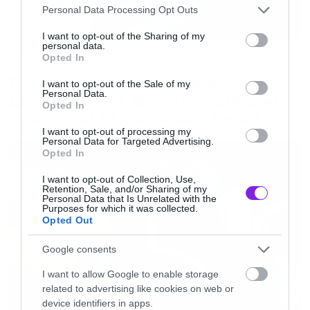
Please note that this website/app uses one or more Google
Personal Data Processing Opt Outs
services and may gather and store information including but
not limited to your visit or usage behaviour. You may click to
I want to opt-out of the Sharing of my
«Ναι θα υπάρξει. Και θα είναι μία πολύ
personal data.
grant or deny consent to Google and its third-party tags to
Movies
Opted In
διαφορετική ομάδα από αυτή που είδαμε στο
use your data for below specified purposes in below Google
The X-Files: I Want to Believe –
παρελθόν. Το Endgame το έκανε σαφές αυτό. Θα
consent section.
I want to opt-out of the Sale of my
Personal Data.
Επιστρέφει με director’s cut που
είναι μία αρκετά διαφορετική μετενσαρκωση
Opted In
υπόσχεται περισσότερο τρόμο
της ομάδας με κάποια πρόσωπα που ξέρουμε
I want to opt-out of processing my
Personal Data for Targeted Advertising.
ήδη και κάποιους που δεν έχουμε γνωρίσει
Opted In
ακόμα»
δήλωσε, χωρίς όμως να διευκρινίσει αν
I want to opt-out of Collection, Use,
το όνομα αυτής της ομάδας θα είναι και πάλι
Retention, Sale, and/or Sharing of my
Personal Data that Is Unrelated with the
Avengers.
Purposes for which it was collected.
Opted Out
Όσο για τα πλάνα μετά από αυτή τη διετία, ο
Google consents
Kevin Feige ήταν σαφής ότι έχουν έτοιμο το
I want to allow Google to enable storage
σχεδιασμό για τα επόμενα πέντε χρόνια, όμως
related to advertising like cookies on web or
device identifiers in apps.