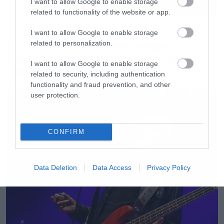
I want to allow Google to enable storage
κάνοντας την χτένα ή το μπουκάλι του
related to functionality of the website or app.
αποσμητικού μικρόφωνο. Όλους εμάς που
Movies
I want to allow Google to enable storage
παρακολουθούμε συναυλίες και φανταζόμαστε
related to personalization.
The X-Files: I Want to Believe –
τον εαυτό μας στην θέση του καλλιτέχνη, τον
Επιστρέφει με director’s cut που
I want to allow Google to enable storage
υπόσχεται περισσότερο τρόμο
επαγγελματία που ψάχνει τρόπο να διευρύνει
related to security, including authentication
το κοινό του και να φτάσει η δημιουργία του σε
functionality and fraud prevention, and other
user protection.
όσο περισσότερα αυτιά είναι δυνατό. Όλους
εμάς που – ο καθένας για διαφορετικό λόγο –
δεν δοκιμάσαμε ποτέ να κεντρίσουμε λίγο την
CONFIRM
τύχη μας, εξαιτίας του φόβου της προβολής και
της δημοσιότητας.
Data Deletion
Data Access
Privacy Policy
Είναι γεγονός πως δεν είναι όλοι οι
διαγωνιζόμενοι αξιόλογοι. Πολύ εύκολα
μπορούμε να θυμηθούμε κάποιες από τις