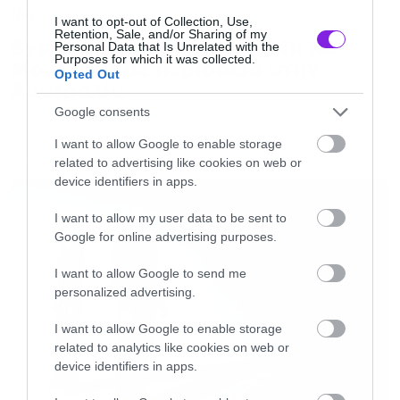
News
μικρή σημείωση όμως, ότι εγώ ειμαι ο
I want to opt-out of Collection, Use,
Retention, Sale, and/or Sharing of my
«πελάτης», με ή χωρίς εισαγωγικά.
System of a Down και Faith No
Personal Data that Is Unrelated with the
Purposes for which it was collected.
More μαζί σε περιοδεία στην
Opted Out
Αυστραλία
Μάλλον ο Brian May και ο Roger Taylor των
Google consents
Queen δεν ξέρουν όταν επιλέγουν, τον
I want to allow Google to enable storage
προερχόμενο από τηλεοπτικό μουσικό
related to advertising like cookies on web or
LATEST
διαγωνισμό, Adam Lambert να «μπει στα
device identifiers in apps.
παπούτσια» του αξεπέραστου Freddie Mercury.
I want to allow my user data to be sent to
Μάλλον ούτε ο κόσμος που εκτίμησε και με το
Google for online advertising purposes.
παραπάνω την παρουσία του ξέρει…
I want to allow Google to send me
personalized advertising.
Οι διαγωνιζόμενοι, από τα πρώτα κιόλας
I want to allow Google to enable storage
στάδια της επιλογής παικτών ,
related to analytics like cookies on web or
αντιπροσωπεύουν όλους εμάς που τραγουδάμε
device identifiers in apps.
στο μπάνιο μας, μπροστά στον καθρέπτη