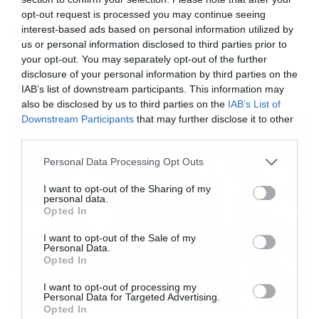
opt-out request is processed you may continue seeing
interest-based ads based on personal information utilized by
Tags:
X-FACTOR
us or personal information disclosed to third parties prior to
Φυσικά ο συνεντευξιαζόμενος στις
your opt-out. You may separately opt-out of the further
περισσότερες των περιπτώσεων έπαιρνε το
disclosure of your personal information by third parties on the
IAB’s list of downstream participants. This information may
ύφος του ιεροφάντη και έβγαζε κάποιο
also be disclosed by us to third parties on the
IAB’s List of
NEWS
λογύδριο για εφήμερη δόξα, έλλειψη ταλέντου,
Downstream Participants
that may further disclose it to other
third parties.
έκανε αναδρομή στο σκληρό του παρελθόν και
Please note that this website/app uses one or more Google
την άδικη κοινωνία, δίνοντας παράλληλα
Personal Data Processing Opt Outs
services and may gather and store information including but
μαθήματα μάρκετινγκ και σωστού μάνατζμεντ.
not limited to your visit or usage behaviour. You may click to
I want to opt-out of the Sharing of my
personal data.
grant or deny consent to Google and its third-party tags to
Opted In
use your data for below specified purposes in below Google
Θα ακούσω με προσοχή την αποψή του, μιας
consent section.
I want to opt-out of the Sale of my
και όποιος έχει βγει σε κάποια μουσική σκηνή,
Personal Data.
Opted In
πίστα, θέατρο ή έστω έχει τραγουδήσει στην
I want to opt-out of processing my
γιορτή του σχολείου για του συμμαθητές του,
Personal Data for Targeted Advertising.
κάτι περισσότερο θα ξέρει απο μένα. Με μία
Opted In