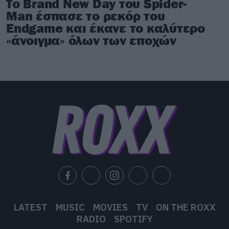
Το Brand New Day του Spider-
Man έσπασε το ρεκόρ του
Endgame και έκανε το καλύτερο
«άνοιγμα» όλων των εποχών
LATEST
MUSIC
MOVIES
TV
ON THE ROXX
RADIO
SPOTIFY