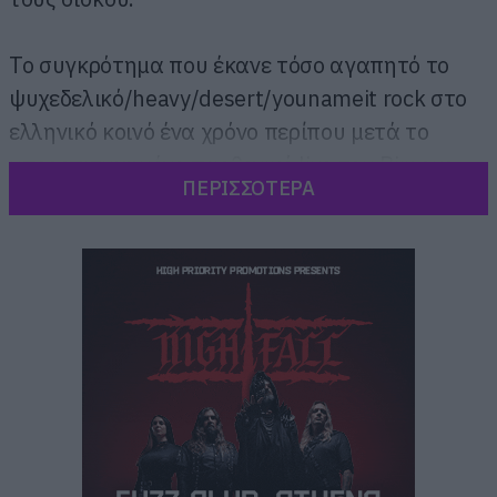
Το συγκρότημα που έκανε τόσο αγαπητό το
ψυχεδελικό/heavy/desert/younameit rock στο
ελληνικό κοινό ένα χρόνο περίπου μετά το
υπερεπιτυχημένο παρθενικό live του Piraeus
ΠΕΡΙΣΣΟΤΕΡΑ
Academy, επιστρέφει στον τόπο του
εγκλήματος και φέρνει μαζί όλα όσα είναι οι
1000mods.