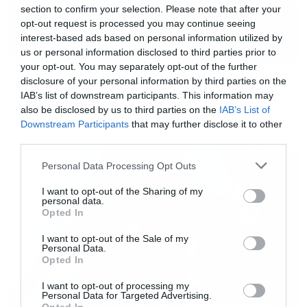
section to confirm your selection. Please note that after your
Special Guests:
Naxatras
opt-out request is processed you may continue seeing
interest-based ads based on personal information utilized by
us or personal information disclosed to third parties prior to
Οι πόρτες ανοίγουν:
19:00
your opt-out. You may separately opt-out of the further
Music
Naxatras on stage:
20:30-21:15
disclosure of your personal information by third parties on the
IAB’s list of downstream participants. This information may
1000mods on stage:
21:30
Ο Glenn Hughes αποσύρθηκε
also be disclosed by us to third parties on the
IAB’s List of
από τις ζωντανές εμφανίσεις
Το ταμείο θα λειτουργήσει προς εξυπηρέτηση
Downstream Participants
that may further disclose it to other
third parties.
του κοινού από τις 19:00
Please note that this website/app uses one or more Google
Personal Data Processing Opt Outs
services and may gather and store information including but
Προπώληση:
not limited to your visit or usage behaviour. You may click to
I want to opt-out of the Sharing of my
personal data.
grant or deny consent to Google and its third-party tags to
Opted In
use your data for below specified purposes in below Google
Τα πρώτα εισιτήρια κοστίζουν 10€ (έχουν
consent section.
I want to opt-out of the Sale of my
εξαντληθεί),
Personal Data.
Opted In
Μετά την εξάντληση τους η τιμή θα
I want to opt-out of processing my
Personal Data for Targeted Advertising.