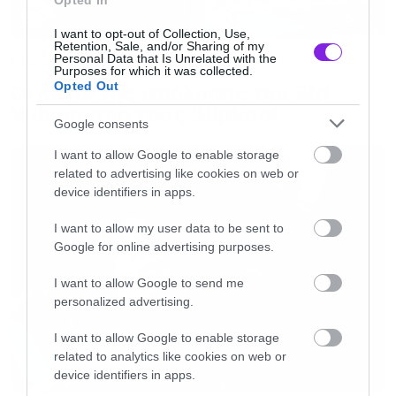
διαμορφωθεί στα 12€,
Opted In
I want to opt-out of Collection, Use,
Retention, Sale, and/or Sharing of my
T
αμείο: 14€
Personal Data that Is Unrelated with the
Music
Purposes for which it was collected.
Opted Out
Οι λόγοι της απόλυσης του Sid
Πειραιώς 117, Κεραμεικός
Wilson από τους Slipknot
Google consents
I want to allow Google to enable storage
Αθήνα
related to advertising like cookies on web or
device identifiers in apps.
Ticket House
,
Πανεπιστημίου 42 (εντός της
I want to allow my user data to be sent to
στοάς), τηλ.210 3608366
Google for online advertising purposes.
I want to allow Google to send me
Online Purchases
ή αγορές με πιστωτική
personalized advertising.
κάρτα, 24 ώρες/ωρο:
I want to allow Google to enable storage
www
.
ticketpro
.
gr
|
www
.
tickethouse
.
gr
related to analytics like cookies on web or
device identifiers in apps.