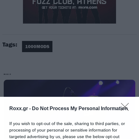
Tags:
1000MODS
Κοφτερά riffs, δύναμη, ιδρώτα, 9λεπτα
MUSIC
τραγούδια που κλείνουν το μάτι σε όσους τα
χαρακτηρίζουν αντι-ραδιοφωνικά, refrain
γεννημένα να γίνουν sing-along, vidage
Roxx.gr -
Do Not Process My Personal Information
αισθητική. Σάββατο 21 Γενάρη λοιπόν, οι
1000mods παρουσιάζουν τον νέο τους δίσκο
If you wish to opt-out of the sale, sharing to third parties, or
στο Piraeus 117 Academy! Be there!
processing of your personal or sensitive information for
targeted advertising by us, please use the below opt-out