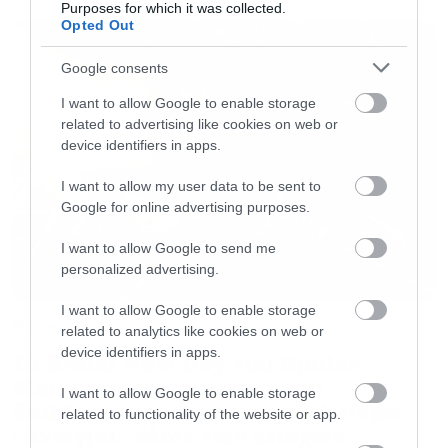
Purposes for which it was collected.
Opted Out
Google consents
I want to allow Google to enable storage
related to advertising like cookies on web or
device identifiers in apps.
I want to allow my user data to be sent to
Google for online advertising purposes.
I want to allow Google to send me
personalized advertising.
I want to allow Google to enable storage
Movies
related to analytics like cookies on web or
device identifiers in apps.
Το Brand New Day του Spider-
Man έσπασε το ρεκόρ του
I want to allow Google to enable storage
Endgame και έκανε το καλύτερο
related to functionality of the website or app.
«άνοιγμα» όλων των εποχών