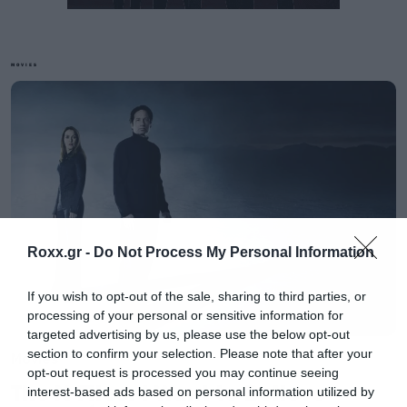
Και είναι λογικό από τη μία πλευρά, γιατί
συνήθως τα μπλοκμπάστερ που κάνουν
MOVIES
πρεμιέρα στην Αμερική στα τέλη Ιουλίου
έρχονται στη χώρα μας μετά τον
δεκαπενταύγουστο, αλλά αυτή τη φορά το
παρακάναμε.
Η πρεμιέρα στη χώρα μας θα γίνει στις 30
Roxx.gr -
Do Not Process My Personal Information
Αυγούστου και μάλιστα στη λίστα του IMDB με
τις ημερομηνίες ανα χώρα φιγουράρουμε στην
If you wish to opt-out of the sale, sharing to third parties, or
τελευταία θέση.
processing of your personal or sensitive information for
targeted advertising by us, please use the below opt-out
section to confirm your selection. Please note that after your
Movies
opt-out request is processed you may continue seeing
The X-Files: I Want to Believe –
interest-based ads based on personal information utilized by