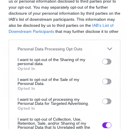
Επιστρέφει με director’s cut που
us or personal information disclosed to third parties prior to
υπόσχεται περισσότερο τρόμο
your opt-out. You may separately opt-out of the further
disclosure of your personal information by third parties on the
IAB’s list of downstream participants. This information may
also be disclosed by us to third parties on the
IAB’s List of
Downstream Participants
that may further disclose it to other
third parties.
Please note that this website/app uses one or more Google
Personal Data Processing Opt Outs
services and may gather and store information including but
not limited to your visit or usage behaviour. You may click to
I want to opt-out of the Sharing of my
personal data.
grant or deny consent to Google and its third-party tags to
Opted In
use your data for below specified purposes in below Google
consent section.
I want to opt-out of the Sale of my
Personal Data.
Opted In
I want to opt-out of processing my
Personal Data for Targeted Advertising.
Movies
Opted In
Box Office: Οι καλύτερες
I want to opt-out of Collection, Use,
πρεμιέρες όλων των εποχών
Retention, Sale, and/or Sharing of my
Personal Data that Is Unrelated with the