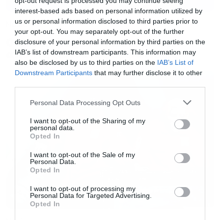
opt-out request is processed you may continue seeing
στοιχεία που θα χρειαστεί να αποστείλετε
interest-based ads based on personal information utilized by
us or personal information disclosed to third parties prior to
Music
είναι:
your opt-out. You may separately opt-out of the further
Ο Glenn Hughes αποσύρθηκε
disclosure of your personal information by third parties on the
από τις ζωντανές εμφανίσεις
IAB’s list of downstream participants. This information may
● Κωδικός παραγγελίας
also be disclosed by us to third parties on the
IAB’s List of
● ΙΒΑΝ
Downstream Participants
that may further disclose it to other
● Τράπεζα
third parties.
● Δικαιούχος
Please note that this website/app uses one or more Google
Personal Data Processing Opt Outs
services and may gather and store information including but
not limited to your visit or usage behaviour. You may click to
I want to opt-out of the Sharing of my
ΔΙΑΔΙΚΑΣΙΑ ΓΙΑ ΚΑΤΟΧΟΥΣ ΕΙΣΙΤΗΡΙΩΝ ΜΕΣΩ
personal data.
grant or deny consent to Google and its third-party tags to
Opted In
use your data for below specified purposes in below Google
ΤΟΥ ΔΙΚΤΥΟΥ PUBLIC
consent section.
I want to opt-out of the Sale of my
Personal Data.
Opted In
Όσοι έχετε πληρώσει τα εισιτήριά σας μέσω
internet, θα λάβετε τα χρήματα αυτομάτως
I want to opt-out of processing my
Personal Data for Targeted Advertising.
στην κάρτα σας.
Opted In