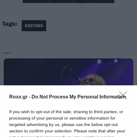
Τα εισιτήρια θα εξαργυρωθούν στο διάστημα
Tags:
20 Μαϊου – 5 Ιουνίου 2020.
EDITORS
ΔΙΑΔΙΚΑΣΙΑ ΓΙΑ ΚΑΤΟΧΟΥΣ ΕΙΣΙΤΗΡΙΩΝ ΜΕΣΩ
ΤΟΥ ΔΙΚΤΥΟΥ VIVA
MUSIC
Όσοι έχετε πληρώσει τα εισιτήριά σας με
κάρτα, θα λάβετε τα χρήματα αυτομάτως στην
κάρτα σας.
Roxx.gr -
Do Not Process My Personal Information
Όσοι έχετε πληρώσει τα εισιτήριά σας με
μετρητά σε κάποιο φυσικό σημείο, θα πρέπει να
If you wish to opt-out of the sale, sharing to third parties, or
αποστείλετε με email στο
support@viva.gr
processing of your personal or sensitive information for
στοιχεία τραπεζικού λογαριασμού, ώστε να σας
targeted advertising by us, please use the below opt-out
section to confirm your selection. Please note that after your
γίνει κατάθεση του αντίστοιχου ποσού. Τα