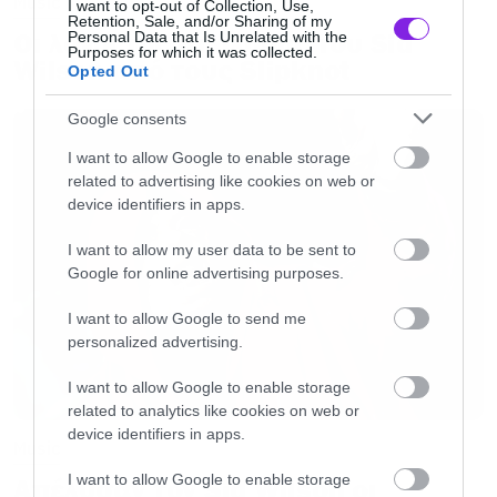
Music
I want to opt-out of Collection, Use,
Retention, Sale, and/or Sharing of my
Όσοι έχετε πληρώσει τα εισιτήρια σας σε
Οι λόγοι της απόλυσης του Sid
Personal Data that Is Unrelated with the
Purposes for which it was collected.
κατάστημα Public, θα πρέπει να πάτε με τα
Wilson από τους Slipknot
Opted Out
παραστατικά (εισιτήριο και απόδειξη) αυστηρά
Google consents
στο κατάστημα αγοράς των εισιτηρίων.
I want to allow Google to enable storage
related to advertising like cookies on web or
Σημείωση: η χρέωση υπηρεσίας δεν
device identifiers in apps.
επιστρέφεται, καθώς έχει παρασχεθεί στην
I want to allow my user data to be sent to
αγορά.
Google for online advertising purposes.
I want to allow Google to send me
personalized advertising.
I want to allow Google to enable storage
related to analytics like cookies on web or
device identifiers in apps.
Music
I want to allow Google to enable storage
Απέλυσαν τον Sid Wilson οι