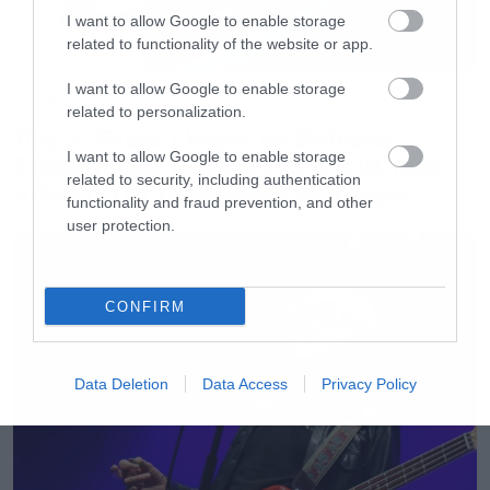
I want to allow Google to enable storage
related to functionality of the website or app.
I want to allow Google to enable storage
Movies
related to personalization.
The X-Files: I Want to Believe –
I want to allow Google to enable storage
Επιστρέφει με director’s cut που
related to security, including authentication
υπόσχεται περισσότερο τρόμο
functionality and fraud prevention, and other
user protection.
CONFIRM
Data Deletion
Data Access
Privacy Policy