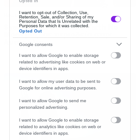
Opted In
τον Chris Cornell (αυτό θα έπρεπε να
I want to opt-out of Collection, Use,
News
τιμωρείται με κάποια βαριά ποινή).
Retention, Sale, and/or Sharing of my
Personal Data that Is Unrelated with the
System of a Down και Faith No
Purposes for which it was collected.
Opted Out
More μαζί σε περιοδεία στην
«
Είμαστε άνθρωποι με χαρακτηριστικές φωνές.
Αυστραλία
Όταν κάποιος μας ακούει καταλαβαίνει αμέσως
Google consents
ότι είμαστε εμείς
» είπε ο Dave Mustaine και σε
I want to allow Google to enable storage
κάποιο άλλο μέρος της γης ο Chris Cornell
related to advertising like cookies on web or
device identifiers in apps.
LATEST
έπεσε από την καρέκλα του.
I want to allow my user data to be sent to
Google for online advertising purposes.
I want to allow Google to send me
personalized advertising.
I want to allow Google to enable storage
related to analytics like cookies on web or
device identifiers in apps.