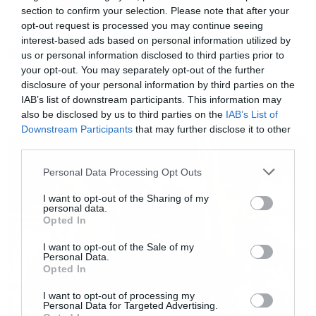
section to confirm your selection. Please note that after your
opt-out request is processed you may continue seeing
interest-based ads based on personal information utilized by
Tags:
Αφού ξεκίνησε λέγοντας ότι μαζί με τον Dave
us or personal information disclosed to third parties prior to
MEGADETH
MUSTAINE
your opt-out. You may separately opt-out of the further
Ellefson δοκίμασαν αρκετούς τύπους για τη
disclosure of your personal information by third parties on the
θέση, τελικά κατέληξε αυτός πίσω από το
IAB’s list of downstream participants. This information may
also be disclosed by us to third parties on the
IAB’s List of
μικρόφωνο.
NEWS
Downstream Participants
that may further disclose it to other
third parties.
«
Μου αρέσει πολύ να τραγουδάω αλλά
Please note that this website/app uses one or more Google
Personal Data Processing Opt Outs
προφανώς δεν είναι το δυνατό μου σημείο
»
services and may gather and store information including but
not limited to your visit or usage behaviour. You may click to
I want to opt-out of the Sharing of my
δήλωσε αρχικά ο ηγέτης των Megadeth και του
personal data.
grant or deny consent to Google and its third-party tags to
Opted In
βγάζουμε το καπέλο γι αυτό, αλλά στη
use your data for below specified purposes in below Google
consent section.
συνέχεια κατάφερε να χρησιμοποιήσει τον
I want to opt-out of the Sale of my
Personal Data.
εαυτό του στην ίδια πρόταση, με τον James
Opted In
Hetfield (αυτό είναι λογικό) τον Axl Rose (έτσι
I want to opt-out of processing my
Personal Data for Targeted Advertising.
όπως έχει γίνει ο Axl Rose επίσης λογικό) και