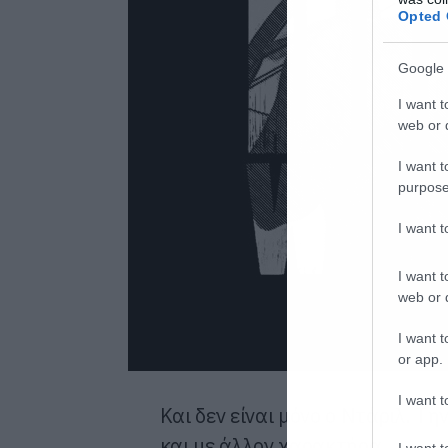
Opted 
Google 
I want t
web or d
I want t
purpose
I want 
I want t
web or d
I want t
or app.
I want t
Και δεν είναι μόνο ο Ντάριλ. Τη
και με άλλον χαρακτήρα…
I want t