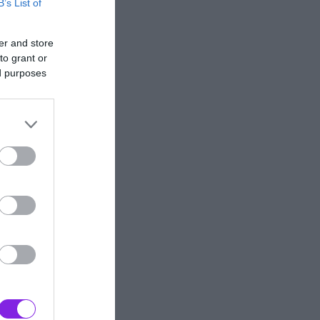
B’s List of
er and store
to grant or
ed purposes