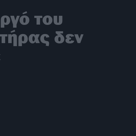
ργό του
τήρας δεν
έ