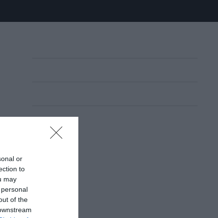
sonal or
ection to
ou may
 personal
out of the
 downstream