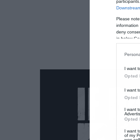
participants
Downstream 
Please note
information 
deny consent
in below Go
Persona
I want t
Opted 
I want t
Opted 
I want 
Advertis
Opted 
I want t
of my P
was col