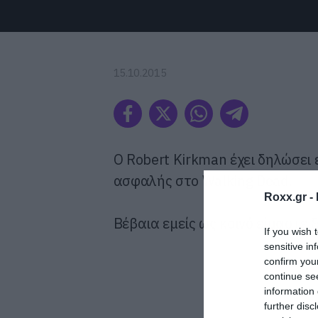
15.10.2015
O Robert Kirkman έχει δηλώσει 
ασφαλής στο Walking Dead.
Roxx.gr -
Βέβαια εμείς ως κοινό είμαστε 
If you wish 
sensitive in
confirm you
continue se
information 
further disc