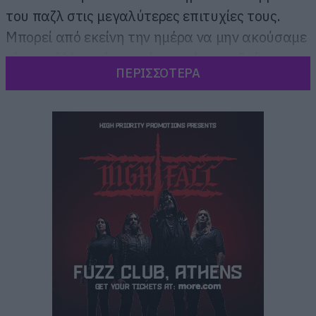
του παζλ στις μεγαλύτερες επιτυχίες τους.
Μπορεί από εκείνη την ημέρα να μην ακούσαμε
τίποτα άλλο επίσημο, όμως τώρα μαθαίνουμε
ΠΕΡΙΣΣΟΤΕΡΑ
ότι ο κιθαρίστας συμμετέχει στη διαδικασία
δημιουργίας του νέου άλμπουμ της μπάντας.