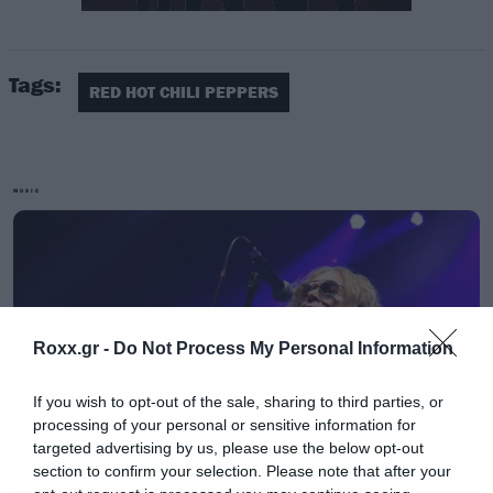
Tags:
RED HOT CHILI PEPPERS
Μιλώντας στο Rolling Stone ο ντράμερ των
Peppers, Chad Smith, είπε λίγα αλλά πολύ
MUSIC
σημαντικά.
«Είμαστε ενθουσιασμένοι. Τα
φεστιβάλ του 2020 είναι οι μοναδικές
εμφανίσεις που θα κάνουμε. Προς το παρόν
είμαστε αφοσιωμένοι σε νέα τραγούδια και στη
δημιουργία του νέου άλμπουμ. Είμαστε
Roxx.gr -
Do Not Process My Personal Information
ενθουσιασμένοι με την προοπτική νέας
If you wish to opt-out of the sale, sharing to third parties, or
μουσικής»
τόνισε ο Chad Smith και διευκρίνισε
processing of your personal or sensitive information for
μάλιστα ότι αυτή την την εποχή γράφουν ήδη.
targeted advertising by us, please use the below opt-out
section to confirm your selection. Please note that after your