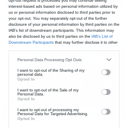
opt-out request is processed you may continue seeing
Το επερχόμενο νέο άλμπουμ των Red Hot Chili
interest-based ads based on personal information utilized by
us or personal information disclosed to third parties prior to
Music
Peppers θα είναι το πρώτο με τον John
your opt-out. You may separately opt-out of the further
Frusciante μετά το Stadium Arcadium του
Ο Glenn Hughes αποσύρθηκε
disclosure of your personal information by third parties on the
από τις ζωντανές εμφανίσεις
IAB’s list of downstream participants. This information may
2006, ενώ έχει ενδιαφέρον να δούμε αν θα
also be disclosed by us to third parties on the
IAB’s List of
προλάβουν να κυκλοφορήσουν κάτι μέχρι να
Downstream Participants
that may further disclose it to other
τους δούμε στην Ελλάδα
στις 5 Ιουνίου στο
third parties.
πλαίσιο του Ejekt Festival
.
Please note that this website/app uses one or more Google
Personal Data Processing Opt Outs
services and may gather and store information including but
not limited to your visit or usage behaviour. You may click to
I want to opt-out of the Sharing of my
Θα είναι επίσης η πρώτη φορά που θα ανέβουν
personal data.
grant or deny consent to Google and its third-party tags to
Opted In
σε ελληνική σκηνή με τον Frusciante, αφού την
use your data for below specified purposes in below Google
consent section.
I want to opt-out of the Sale of my
προηγούμενη φορά που μας είχαν έρθει, ήταν
Personal Data.
Opted In
για την περιοδεία του I’m With You, με τον Josh
Klinghoffer.
I want to opt-out of processing my
Personal Data for Targeted Advertising.
Opted In