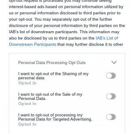
opt-out request is processed you may continue seeing
interest-based ads based on personal information utilized by
us or personal information disclosed to third parties prior to
Music
your opt-out. You may separately opt-out of the further
Ο Glenn Hughes αποσύρθηκε
disclosure of your personal information by third parties on the
από τις ζωντανές εμφανίσεις
IAB’s list of downstream participants. This information may
also be disclosed by us to third parties on the
IAB’s List of
Downstream Participants
that may further disclose it to other
third parties.
Please note that this website/app uses one or more Google
Personal Data Processing Opt Outs
services and may gather and store information including but
not limited to your visit or usage behaviour. You may click to
I want to opt-out of the Sharing of my
personal data.
grant or deny consent to Google and its third-party tags to
Opted In
use your data for below specified purposes in below Google
consent section.
I want to opt-out of the Sale of my
Personal Data.
Opted In
I want to opt-out of processing my
Personal Data for Targeted Advertising.
Opted In