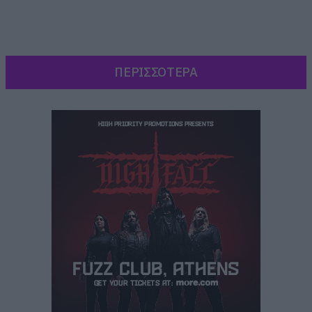
ΠΕΡΙΣΣΟΤΕΡΑ
Και μαζέψαμε μπόλικες φωτογραφίες από
γκόσιπ site του εξωτερικού για να τιμήσουμε