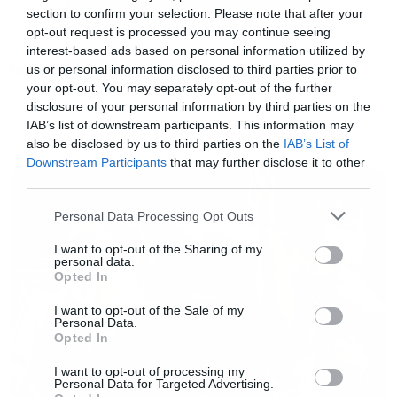
section to confirm your selection. Please note that after your
τις στολές τους, έλα όμως που οι αστυνόμοι
opt-out request is processed you may continue seeing
που τους είδαν τους πέρασαν για ληστές με
interest-based ads based on personal information utilized by
Tags:
αποτέλεσμα να τους συλλάβουν.
us or personal information disclosed to third parties prior to
HOME
SLIPKNOT
your opt-out. You may separately opt-out of the further
disclosure of your personal information by third parties on the
(
515)
IAB’s list of downstream participants. This information may
also be disclosed by us to third parties on the
IAB’s List of
NEWS
Downstream Participants
that may further disclose it to other
Όσοι έχετε ακούσει το (515), intro στο
third parties.
άλμπουμ Iowa και απορείτε τι στο διάολο
Please note that this website/app uses one or more Google
Personal Data Processing Opt Outs
συμβαίνει δεν είστε μόνοι. Πίσω όμως από τις
services and may gather and store information including but
not limited to your visit or usage behaviour. You may click to
I want to opt-out of the Sharing of my
κραυγές υπάρχει μια ιστορία. Κατά τη διάρκεια
personal data.
grant or deny consent to Google and its third-party tags to
Opted In
της ηχογράφησης
use your data for below specified purposes in below Google
consent section.
του Iowa ο Sid Wilson εμφανίστηκε στο
I want to opt-out of the Sale of my
Personal Data.
στούντιο χωρίς να υπάρχει λόγος. Ο παππούς
Opted In
του είχε πεθάνει το προηγούμενο βράδυ και οι
I want to opt-out of processing my
Personal Data for Targeted Advertising.
φίλοι του στο συγκρότημα αποφάσισαν πως