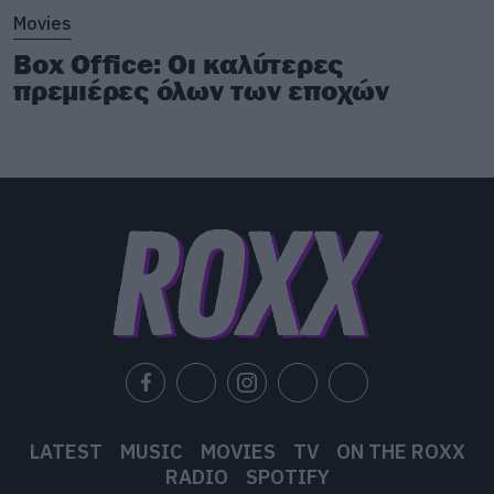
Movies
φοράει τη μάσκα του Corey κατά τη διάρκεια
Box Office: Οι καλύτερες
του σεξ, προσπαθούσε να του δαγκώσει το
πρεμιέρες όλων των εποχών
λαιμό. Να κάτι που λίγοι θα μπορούν να
αφηγηθούν στα παιδιά τους με περηφάνια.
LATEST
MUSIC
MOVIES
TV
ON THE ROXX
RADIO
SPOTIFY