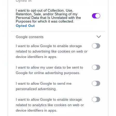
Opted In
πρέπει να το βγάλει από μέσα του. Του έδωσαν
I want to opt-out of Collection, Use,
News
ένα μικρόφωνο και τον άφησαν να ουρλιάξει
Retention, Sale, and/or Sharing of my
Personal Data that Is Unrelated with the
και να κλάψει όσο ήθελε, η συνέχεια είναι
System of a Down και Faith No
Purposes for which it was collected.
Opted Out
More μαζί σε περιοδεία στην
γνωστή.
Αυστραλία
Google consents
Ο Clown και οι φοβίες του
I want to allow Google to enable storage
related to advertising like cookies on web or
device identifiers in apps.
LATEST
Ο άνθρωπος που έχει παραδεχτεί πως φοβάται
το κοάλα από όλα τα ζώα του κόσμου, δεν
I want to allow my user data to be sent to
Google for online advertising purposes.
δίστασε να γευτεί περιττώματα ενώ βρισκόταν
πάνω στη σκηνή. Τουλάχιστον σύμφωνα με τον
I want to allow Google to send me
personalized advertising.
κιθαρίστα της μπάντας Jim Root, η ποσότητα
ήταν μικρή.
I want to allow Google to enable storage
related to analytics like cookies on web or
device identifiers in apps.
Ένα αυτόγραφο παρακαλώ