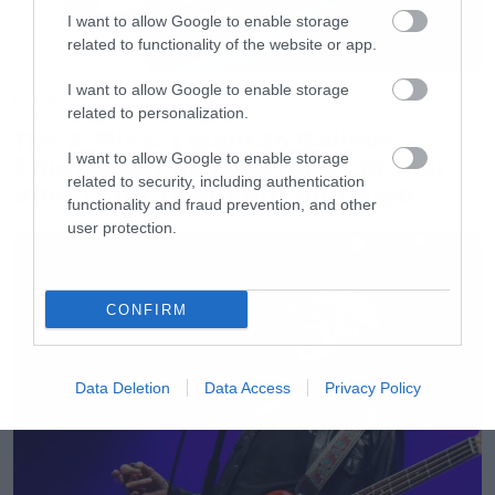
I want to allow Google to enable storage
related to functionality of the website or app.
Όποιος πάει ξανά με ένα απλό χαρτί ή καμιά
μπλούζα για να πάρει αυτόγραφο ας μην κάνει
I want to allow Google to enable storage
Movies
related to personalization.
τον κόπο να βγει ξανά από το σπίτι του. Ας
The X-Files: I Want to Believe –
πάρει μαθήματα από τον οπαδό
I want to allow Google to enable storage
Επιστρέφει με director’s cut που
related to security, including authentication
υπόσχεται περισσότερο τρόμο
των Slipknot που κάποτε είχε ζητήσει από
functionality and fraud prevention, and other
τον clown να του υπογράψει πάνω σε μια
user protection.
καρδιά αγελάδας και μετά βλέπουμε.
CONFIRM
Κοκαλάκι;
Ακόμα πιο περίεργη είναι και πάλι μια ιστορία
Data Deletion
Data Access
Privacy Policy
του clown στην οποία αφηγείται πως ένας
τύπος του έφερε ανθρώπινο κόκκαλο το οποίο
φαινόταν αρκετά φρέσκο, ξέρετε αυτό που