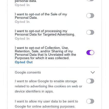
personal data.
grant or deny consent to Google and its third-party tags to
Ο Glenn Hughes αποσύρθηκε
Opted In
τα 100 εκατομμύρια δολάρια.
use your data for below specified purposes in below Google
από τις ζωντανές εμφανίσεις
consent section.
I want to opt-out of the Sale of my
Personal Data.
Opted In
I want to opt-out of processing my
Personal Data for Targeted Advertising.
Opted In
I want to opt-out of Collection, Use,
Retention, Sale, and/or Sharing of my
Personal Data that Is Unrelated with the
Purposes for which it was collected.
Opted Out
Google consents
I want to allow Google to enable storage
related to advertising like cookies on web or
device identifiers in apps.
Music
Οι λόγοι της απόλυσης του Sid
I want to allow my user data to be sent to
Google for online advertising purposes.
Wilson από τους Slipknot