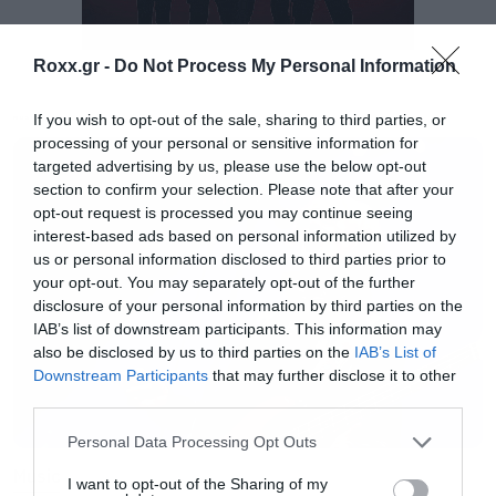
Roxx.gr -
Do Not Process My Personal Information
If you wish to opt-out of the sale, sharing to third parties, or
MUSIC
processing of your personal or sensitive information for
Η Daily Mail έκανε ως συνήθως… σκληρή
targeted advertising by us, please use the below opt-out
section to confirm your selection. Please note that after your
δημοσιογραφία και πέτυχε το ζευγάρι σε βόλτα
opt-out request is processed you may continue seeing
του στους δρόμους του Παρισιού. Μίλησε
interest-based ads based on personal information utilized by
μάλιστα και με γείτονα που είπε ότι τους
us or personal information disclosed to third parties prior to
your opt-out. You may separately opt-out of the further
βλέπει συχνά να κάνουν τις βολτίτσες τους. Το
disclosure of your personal information by third parties on the
διαμέρισμα στο οποίο μένουν στο Παρίσι
IAB’s list of downstream participants. This information may
also be disclosed by us to third parties on the
IAB’s List of
κοστίζει πάνω από ένα εκατομμύριο ευρώ, ενώ
Downstream Participants
that may further disclose it to other
ο τραγουδιστής των Iron Maiden, παρά τη νέα
third parties.
του σχέση, δεν σκοπεύει όπως όλα δείχνουν να
Please note that this website/app uses one or more Google
Personal Data Processing Opt Outs
πάρει διαζύγιο, αφού τότε θα υπάρξει μεγάλο
services and may gather and store information including but
Music
not limited to your visit or usage behaviour. You may click to
I want to opt-out of the Sharing of my
μπλέξιμο με την περιουσία του που ξεπερνάει