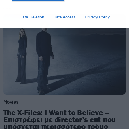
LATEST
Data Deletion
Data Access
Privacy Policy
Movies
The X-Files: I Want to Believe –
Επιστρέφει με director’s cut που
υπόσχεται περισσότερο τρόμο