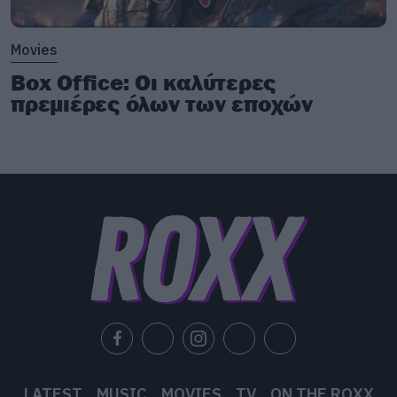
Movies
Box Office: Οι καλύτερες
πρεμιέρες όλων των εποχών
Ο διάβολος συμφωνεί και τους αποκαλύπτει ότι
το κορίτσι που συνάντησε ο Peter πηγαίνοντας
στο νοσοκομείο είναι αγέννητη κόρη του (η
Mary Jane είναι έγκυος) που φυσικά τώρα δεν
θα γεννηθεί ποτέ, αφού ο γάμος τους θα
διαγραφεί.
LATEST
MUSIC
MOVIES
TV
ON THE ROXX