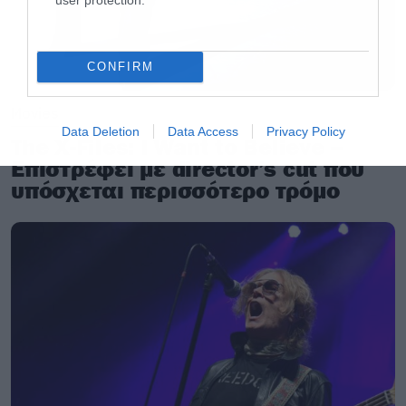
CONFIRM
Movies
Data Deletion
Data Access
Privacy Policy
The X-Files: I Want to Believe –
Επιστρέφει με director’s cut που
υπόσχεται περισσότερο τρόμο
Το ζευγάρι έχει διορία μέχρι τα μεσάνυχτα της
επόμενης ημέρα για να πάρει την απόφαση του