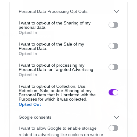
Please note that this website/app uses one or more Google
Personal Data Processing Opt Outs
services and may gather and store information including but
not limited to your visit or usage behaviour. You may click to
I want to opt-out of the Sharing of my
personal data.
grant or deny consent to Google and its third-party tags to
Opted In
Tags:
use your data for below specified purposes in below Google
SPIDERMAN
consent section.
I want to opt-out of the Sale of my
Personal Data.
Opted In
I want to opt-out of processing my
NEWS
Personal Data for Targeted Advertising.
Opted In
Στη διαδρομή προς το νοσοκομείο ο Peter
I want to opt-out of Collection, Use,
συναντά ένα μικρό κορίτσι που του λέει ότι έχει
Retention, Sale, and/or Sharing of my
Personal Data that Is Unrelated with the
τη λύση στο πρόβλημα του. Μιλάει για λίγο στο
Purposes for which it was collected.
Opted Out
κορίτσι αλλά αυτό τρέχει μακριά. Ενώ το
κυνηγά, ο Peter Parker βρίσκεται αντιμέτωπος
Google consents
με μία ομάδα ανθρώπων και μία γυναίκα
I want to allow Google to enable storage
related to advertising like cookies on web or
ντυμένη στα κόκκινα που του λέει ότι όλοι τους