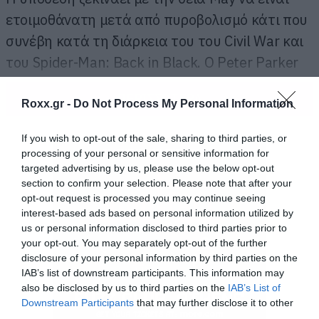
ετοιμοθάνατη μετά από πυροβολισμό κάτι που
συνέβη κατά τη διάρκεια του του Civil War και
του Spider-Man: Back in Black. Ο Peter Parker
ζητάει βοήθεια από τον Tony Stark αλλά και
ΠΕΡΙΣΣΟΤΕΡΑ
από τον Doctor Strange. Κανένας από τους δύο
Roxx.gr -
Do Not Process My Personal Information
όμως δεν μπορεί να τον βοηθήσει και μάλιστα ο
If you wish to opt-out of the sale, sharing to third parties, or
Doctor Strange να τον συμβουλεύει απλά να
processing of your personal or sensitive information for
μείνει στο πλεύρο της θείας του στις
targeted advertising by us, please use the below opt-out
section to confirm your selection. Please note that after your
τελευταίες της στιγμές.
opt-out request is processed you may continue seeing
interest-based ads based on personal information utilized by
us or personal information disclosed to third parties prior to
your opt-out. You may separately opt-out of the further
disclosure of your personal information by third parties on the
IAB’s list of downstream participants. This information may
also be disclosed by us to third parties on the
IAB’s List of
Downstream Participants
that may further disclose it to other
third parties.