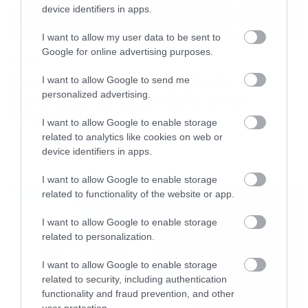
device identifiers in apps.
είναι διαφορετικές εκδοχές του εαυτού του από
εναλλακτικά timeline στα οποία δεν έχει
I want to allow my user data to be sent to
Google for online advertising purposes.
News
μετατραπεί ποτέ στον Spider Man.
System of a Down και Faith No
I want to allow Google to send me
personalized advertising.
More μαζί σε περιοδεία στην
H γυναίκα μεταμορφώνεται τότε στον δαίμονα
Αυστραλία
Μεφίστο (τον διάβολο δηλαδή) που λέει στον
I want to allow Google to enable storage
related to analytics like cookies on web or
Peter Parker ότι μπορεί να σώσει τη θεία του.
device identifiers in apps.
Για αντάλλαγμα, ο διάβολος δεν ζητάει την
LATEST
I want to allow Google to enable storage
ψυχή του Spider Μan αλλά να διαγράψει τον
related to functionality of the website or app.
γάμο του με τη Mary Jane.
I want to allow Google to enable storage
related to personalization.
I want to allow Google to enable storage
related to security, including authentication
functionality and fraud prevention, and other
user protection.