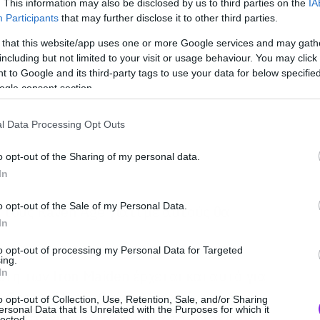
. This information may also be disclosed by us to third parties on the
IA
Participants
that may further disclose it to other third parties.
 that this website/app uses one or more Google services and may gath
including but not limited to your visit or usage behaviour. You may click 
 to Google and its third-party tags to use your data for below specifi
ogle consent section.
l Data Processing Opt Outs
o opt-out of the Sharing of my personal data.
In
o opt-out of the Sale of my Personal Data.
τους Raven Age γιατί με αυτούς θα
In
to opt-out of processing my Personal Data for Targeted
ing.
In
τη των Iron Maiden έρχεται και αυτό για
 George Harris βρήκε λίγο χρόνο να μας
o opt-out of Collection, Use, Retention, Sale, and/or Sharing
ersonal Data that Is Unrelated with the Purposes for which it
αγές στο lineup και φυσικά το δεύτερο
lected.