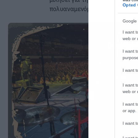
Opted 
πολυαναμενόμενο άλμπουμ του
Google 
I want t
web or d
I want t
purpose
I want 
I want t
web or d
I want t
or app.
I want t
I want t