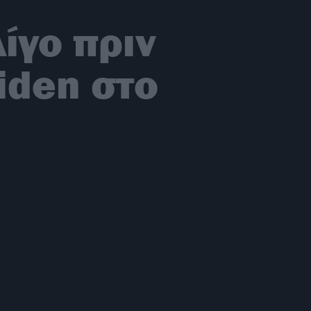
ίγο πριν
iden στο