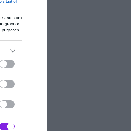
B’s List of
er and store
to grant or
ed purposes