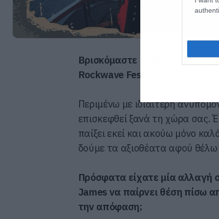
authenti
Βρισκόμαστε στην αντίστροφη 
Rockwave Festival που θα είνα
Περιμένω με ιδιαίτερη ανυπομο
επισκεφθεί ξανά τη χώρα σας. 
παίξει εκεί και ακούω μόνο καλ
δούμε τα αξιοθέατα αφού θέλω
Πρόσφατα είχατε μία αλλαγή στ
James να παίρνει θέση πίσω απ
την απόφαση;