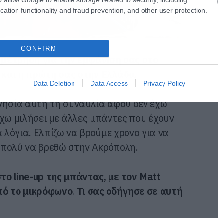
cation functionality and fraud prevention, and other user protection.
CONFIRM
μέτρηση για την εμφάνιση σας στο
ι και η πρώτη σας στην Ελλάδα.
Data Deletion
Data Access
Privacy Policy
νησία αυτή τη συναυλία αφού δεν έχω
Έχω μιλήσει με άλλες μπάντες που έχουν
ά λόγια. Ελπίζω να βρούμε χρόνο για να
 πολύ να βρεθώ στην Ακρόπολη.
ο line-up της μπάντας, με τον Matt
ό το μικρόφωνο. Τι σας οδήγησε σε αυτή