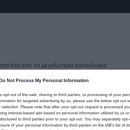
 από ένα από τα μεγαλύτερα συναυλιακά
τη χώρα μας.
Do Not Process My Personal Information
 επιστρέφουν στην Ελλάδα για το Rockwave
to opt-out of the sale, sharing to third parties, or processing of your per
οι Volbeat, οι Tremonti, οι Monument, οι
formation for targeted advertising by us, please use the below opt-out s
r selection. Please note that after your opt-out request is processed y
eing interest-based ads based on personal information utilized by us or
disclosed to third parties prior to your opt-out. You may separately opt-
losure of your personal information by third parties on the IAB’s list of