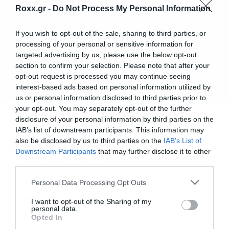
Roxx.gr -
Do Not Process My Personal Information
If you wish to opt-out of the sale, sharing to third parties, or
processing of your personal or sensitive information for
targeted advertising by us, please use the below opt-out
section to confirm your selection. Please note that after your
opt-out request is processed you may continue seeing
interest-based ads based on personal information utilized by
us or personal information disclosed to third parties prior to
your opt-out. You may separately opt-out of the further
disclosure of your personal information by third parties on the
22.12.2023
IAB’s list of downstream participants. This information may
also be disclosed by us to third parties on the
IAB’s List of
Downstream Participants
that may further disclose it to other
third parties.
Please note that this website/app uses one or more Google
Έφτασε λοιπόν ξανά αυτό το σημείο της
Personal Data Processing Opt Outs
services and may gather and store information including but
χρονιάς, που αφού έχουμε δει όλες τις
not limited to your visit or usage behaviour. You may click to
I want to opt-out of the Sharing of my
personal data.
υπόλοιπες λίστες με τα καλύτερα της
grant or deny consent to Google and its third-party tags to
Opted In
use your data for below specified purposes in below Google