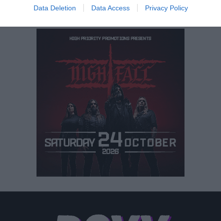
Data Deletion
Data Access
Privacy Policy
Sleaford Mods – UK Grim
Μετά τη μεγάλη επιτυχία και την
αναγνώριση που τους προσέφερε το Spare