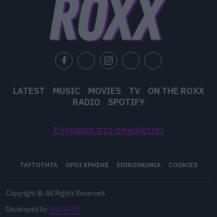
Ribs του 2021, το post-punk δίδυμο από το
Νότιγχαμ, βάζει ακόμα περισσότερα
στοιχεία στη μουσική του, η οργή μεγαλώνει
και η φωνή που καταγράφει τα όσα τρελά
συμβαίνουν στον κόσμο μας είναι πιο
απαραίτητη από ποτέ.
LATEST
MUSIC
MOVIES
TV
ON THE ROXX
RADIO
SPOTIFY
Listen:
Spotify
–
Apple Music
Εγγραφή στο newsletter
ΤΑΥΤΟΤΗΤΑ
ΟΡΟΙ ΧΡΗΣΗΣ
ΕΠΙΚΟΙΝΩΝΙΑ
COOKIES
Copyright ©, All Rights Reserved.
Developed by
WHISKEY