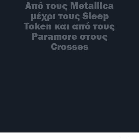
Από τους Metallica
μέχρι τους Sleep
Token και από τους
Paramore στους
Crosses