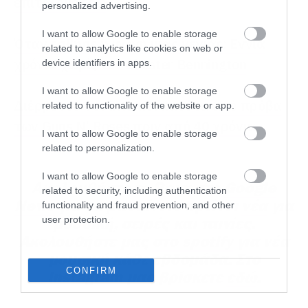
λόγια -ως συνήθως- και συνοδεύουμε απλά
επιτέλους εδώ
personalized advertising.
κάθε άλμπουμ με μερικές σκέψεις μας.
I want to allow Google to enable storage
Ελπίζουμε να βρείτε πράγματα που σας
Όταν έσβησε η φωνή μιας γενιάς: Εννιά
related to analytics like cookies on web or
αρέσουν και ευχόμαστε ακόμα καλύτερα
χρόνια χωρίς τον Chester Bennington
device identifiers in apps.
πράγματα για το 2024.
I want to allow Google to enable storage
Διέρρευσε στο internet κασέτα από πρόβα
related to functionality of the website or app.
των Guns N’ Roses πριν από 40 χρόνια
I want to allow Google to enable storage
related to personalization.
I want to allow Google to enable storage
Ακολουθήστε το Roxx στο
Google
related to security, including authentication
News
για να μαθαίνετε πρώτοι
νέα
για
functionality and fraud prevention, and other
user protection.
μουσική, σειρές και ταινίες.
Ακολουθήστε μας
στο spotify
για νέα
μουσική κάθε εβδομάδα. Στο
CONFIRM
instagram μας βρίσκετε
εδώ
.