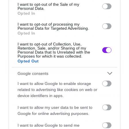
χρονιάς, βγάζουμε και εμείς τη δική μας. Και
consent section.
I want to opt-out of the Sale of my
όχι μόνο αυτό, αλλά τη θωρακίζουμε, αφού
Personal Data.
Opted In
δεν λέμε σε καμία περίπτωση ότι αυτά ήταν
I want to opt-out of processing my
τα καλύτερα άλμπουμ του 2023, αλλά αυτά
Personal Data for Targeted Advertising.
που εμείς αγαπήσαμε περισσότερο και τα
Opted In
λιώσαμε. Τι να μας πείτε λοιπόν ότι λέμε
I want to opt-out of Collection, Use,
Retention, Sale, and/or Sharing of my
ψέματα;
Personal Data that Is Unrelated with the
Purposes for which it was collected.
Opted Out
ΠΕΡΙΣΣΟΤΕΡΑ
Μετά από πολλά χρονιά επιστρέψαμε
Google consents
μάλιστα στον αριθμό «50», δίνοντας έτσι
I want to allow Google to enable storage
χώρο σε πολλές δουλειές να μπουν στη λίστα
related to advertising like cookies on web or
και να ανοίξουμε ακόμα περισσότερο τους
Έρχεται σειρά Robocop στο Prime Video της
device identifiers in apps.
ορίζοντες μας, αφού εδώ συνυπάρχουν
Amazon
I want to allow my user data to be sent to
αρμονικά, indie, metal, hip-hop, hard rock,
Google for online advertising purposes.
metalcore και πολλά άλλα. Δεν λέμε πολλά
Avengers: Doomsday – Το πρώτο trailer είναι
I want to allow Google to send me