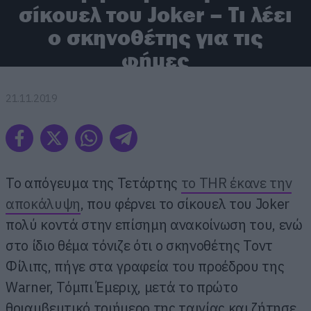
σίκουελ του Joker – Τι λέει
ο σκηνοθέτης για τις
φήμες
21.11.2019
Το απόγευμα της Τετάρτης
το THR έκανε την
αποκάλυψη
, που φέρνει το σίκουελ του Joker
πολύ κοντά στην επίσημη ανακοίνωση του, ενώ
στο ίδιο θέμα τόνιζε ότι ο σκηνοθέτης Τοντ
Φίλιπς, πήγε στα γραφεία του προέδρου της
Warner, Τόμπι Έμεριχ, μετά το πρώτο
θριαμβευτικό τριήμερο της ταινίας και ζήτησε