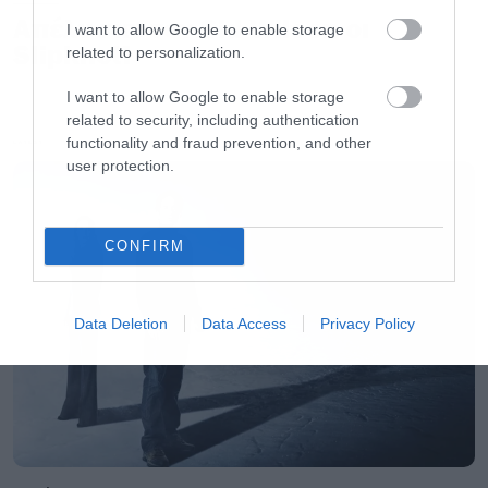
Απέλυσαν τον Sid Wilson οι
I want to allow Google to enable storage
Slipknot!
related to personalization.
I want to allow Google to enable storage
related to security, including authentication
functionality and fraud prevention, and other
LATEST
user protection.
CONFIRM
Data Deletion
Data Access
Privacy Policy