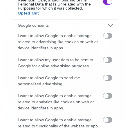
Personal Data that Is Unrelated with the
συμβόλαιο, δεν έχουμε συμβόλαιο για νέα ταινία
Purposes for which it was collected.
Music
Opted Out
και δεν έχουμε προσεγγίσει τον Γιοακίν. Θα
Οι λόγοι της απόλυσης του Sid
συμβεί κάτι τέτοιο; Μπορώ να πω ότι το άρθρο
Google consents
Wilson από τους Slipknot
ανέφερε αυτά που είναι πιθανό να γίνουν».
I want to allow Google to enable storage
related to advertising like cookies on web or
device identifiers in apps.
Και φυσικά από εδώ και πέρα περιμένουμε τις
επίσημες συζητήσεις που είναι αναπόφευκτο
I want to allow my user data to be sent to
Google for online advertising purposes.
ότι θα οδηγήσουν σε μία ακόμα ταινία.
I want to allow Google to send me
personalized advertising.
I want to allow Google to enable storage
related to analytics like cookies on web or
device identifiers in apps.
I want to allow Google to enable storage
related to functionality of the website or app.
Music