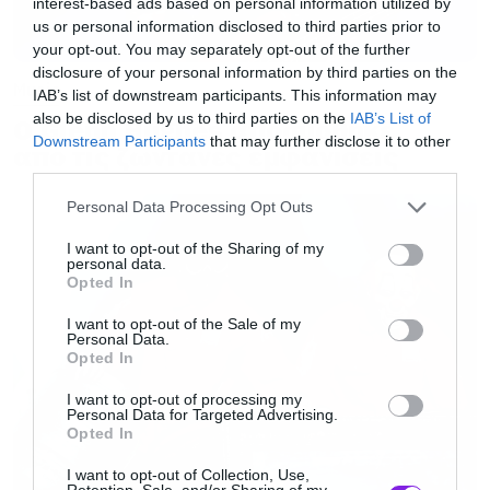
interest-based ads based on personal information utilized by
δηλώσει ότι συζητήσαμε μεταξύ μας για σίκουελ
us or personal information disclosed to third parties prior to
your opt-out. You may separately opt-out of the further
από την δεύτερη εβδομάδα των γυρισμάτων
disclosure of your personal information by third parties on the
Music
γιατί ήταν ένα ευχάριστο θέμα για κουβέντα.
IAB’s list of downstream participants. This information may
also be disclosed by us to third parties on the
IAB’s List of
Αλλά το δημοσίευμα του THR ανέφερε και άλλα
Ο Glenn Hughes αποσύρθηκε
Downstream Participants
that may further disclose it to other
από τις ζωντανές εμφανίσεις
πράγματα που δεν είναι αλήθεια. Δεν ξέρω πως
third parties.
ξεκίνησε και αν είχε να κάνει με κάποιον βοηθό
Please note that this website/app uses one or more Google
Personal Data Processing Opt Outs
που ήθελε να δείξει στον δημοσιογράφο ότι ξέρει
services and may gather and store information including but
not limited to your visit or usage behaviour. You may click to
I want to opt-out of the Sharing of my
πράγματα»
τόνισε αρχικά ο Φίλιπς.
personal data.
grant or deny consent to Google and its third-party tags to
Opted In
use your data for below specified purposes in below Google
consent section.
«
Αυτή είναι η αλήθεια για το σίκουελ. Εγώ και ο
I want to opt-out of the Sale of my
Personal Data.
Γιοακίν, έχουμε μιλήσει για μία τέτοια
Opted In
πιθανότητα στο διάστημα που γυρίζαμε τον
I want to opt-out of processing my
Personal Data for Targeted Advertising.
κόσμο με τους υπεύθυνους της Warner Bros για
Opted In
το προμόσιον της ταινίας. Μας ρωτούσαν αν
I want to opt-out of Collection, Use,
έχουμε καμία ιδέα. Αλλά δεν έχουμε μιλήσει για
Retention, Sale, and/or Sharing of my