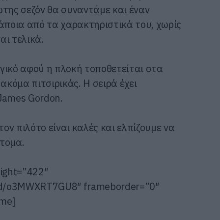
ώτης σεζόν θα συναντάμε και έναν
κάποια από τα χαρακτηριστικά του, χωρίς
αι τελικά.
λογικό αφού η πλοκή τοποθετείται στα
ακόμα πιτσιρικάς. Η σειρά έχει
James Gordon.
τον πιλότο είναι καλές και ελπίζουμε να
τομα.
eight=”422″
ed/o3MWXRT7GU8″ frameborder=”0″
ame]