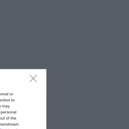
sonal or
ection to
ou may
 personal
out of the
 downstream