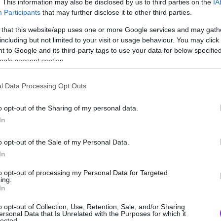
. This information may also be disclosed by us to third parties on the
IA
Participants
that may further disclose it to other third parties.
 that this website/app uses one or more Google services and may gath
including but not limited to your visit or usage behaviour. You may click 
 to Google and its third-party tags to use your data for below specifi
ogle consent section.
l Data Processing Opt Outs
ς, πολλά υποσχόμενος ντετέκτιβ, γιος του
o opt-out of the Sharing of my personal data.
νει να είναι και ήρωας πολέμου. Άρα έχει
In
 συνεργάτης του είναι ο Harvey Bullock
o opt-out of the Sale of my Personal Data.
θικούς φραγμούς και οι δυο τους
In
ιπλή δολοφονία των Martha και Thomas
to opt-out of processing my Personal Data for Targeted
e είναι αυτοί.
ing.
In
μένα είναι η πιθανή σύνδεση του
o opt-out of Collection, Use, Retention, Sale, and/or Sharing
ersonal Data that Is Unrelated with the Purposes for which it
alcone. Ο Bruce Wayne εμφανίζεται, σε
lected.