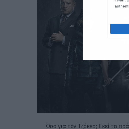
authenti
Όσο για τον Τζόκερ; Εκεί τα π