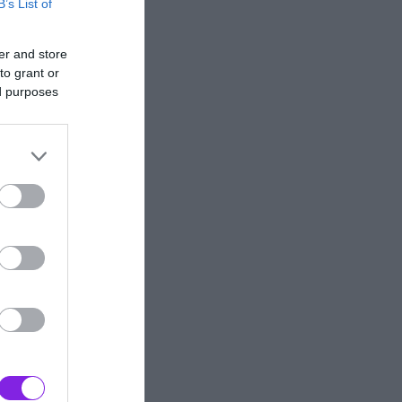
B’s List of
er and store
to grant or
ed purposes