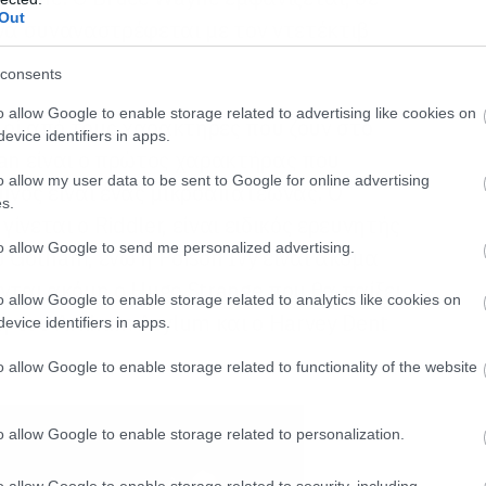
Out
 να συναναστρέφεται με τον ντετέκτιβ
consents
o allow Google to enable storage related to advertising like cookies on
οί από τους χαρακτήρες που ζουν στο
evice identifiers in apps.
n είναι ο πρώτος χαρακτήρας που
o allow my user data to be sent to Google for online advertising
ίνος είναι ένας μικροαπατεώνας. Ο
s.
νεται ο Riddler, είναι ειδικός ερευνητής
to allow Google to send me personalized advertising.
 Gotham, ενώ η Poison Ivy είναι ακόμα
νται ακόμη ο Hugo Strange που θα παίξει
o allow Google to enable storage related to analytics like cookies on
 του Arkham Asylum και ο Harvey Dent
evice identifiers in apps.
o allow Google to enable storage related to functionality of the website
o allow Google to enable storage related to personalization.
o allow Google to enable storage related to security, including