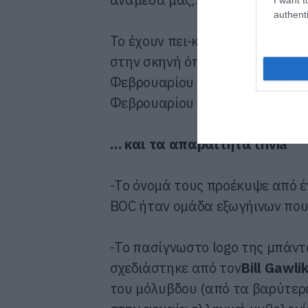
authenti
Το έχουν πει-και το λένε ακόμη
στην σκηνή όπως οι BOC. Οι πτ
Φεβρουαρίου 2014 στην Αθήνα 
Φεβρουαρίου 2014 στην Θεσσαλ
… και τα απαραίτητα trivia
-Το όνομά τους προέκυψε από 
BOC ήταν ομάδα εξωγήινων που
-Το πασίγνωστο logo της μπάντ
σχεδιάστηκε από τον
Bill Gawli
του μόλυβδου (από τα βαρύτερα