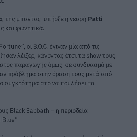
α.
δες της μπαντας υπήρξε η νεαρή
Patti
ς και φωνητικά.
ortune”, οι B.O.C. έγιναν μία από τις
ησαν λέιζερ, κάνοντας έτσι τα show τους
όστος παραγωγής όμως, σε συνδυασμό με
χαν πρόβλημα στην όραση τους μετά από
το συγκρότημα στο να πουλήσει το
ους Black Sabbath – η περιοδεία
 Blue”