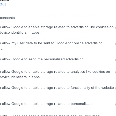
Out
τες νότες τα λατρεμένα “Don’t Fear the
consents
dzilla”, “Harvest Moon” και “Astronomy”.
o allow Google to enable storage related to advertising like cookies on
evice identifiers in apps.
κή) αυτή μπάντα αποτελεί ένα από τα
o allow my user data to be sent to Google for online advertising
 σχήματα που ανέδειξε ποτέ η «σκληρή»
s.
to allow Google to send me personalized advertising.
πιδραστικές μπάντες όλων των εποχών, και
o allow Google to enable storage related to analytics like cookies on
μουσικούς “του είδους τους”. Το Don’t
evice identifiers in apps.
ευάσει από τους Goo Goo Dolls μέχρι τον
o allow Google to enable storage related to functionality of the website
μέχρι τους Wilco, οι psy rock μπάντες
υτοσχεδιασμούς τους, τους φωτισμούς και
o allow Google to enable storage related to personalization.
ο διαβόητος Godzilla κυκλοφορεί ακόμη
o allow Google to enable storage related to security, including