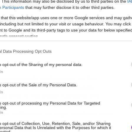
. This information may also be disclosed by us to third parties on the
IA
Participants
that may further disclose it to other third parties.
 that this website/app uses one or more Google services and may gath
including but not limited to your visit or usage behaviour. You may click 
 to Google and its third-party tags to use your data for below specifi
ogle consent section.
l Data Processing Opt Outs
o opt-out of the Sharing of my personal data.
In
εσσαλονίκη θα υποδεχτούμε για δύο
o opt-out of the Sale of my Personal Data.
τα ελάχιστα εναπομείναντα θρυλικά
In
μια μπάντα της οποίας η επιρροή στη
to opt-out of processing my Personal Data for Targeted
εράστια. Οι Blue Öyster Cult έπαιζαν
ing.
ενους ανθρώπους και χωρίς καμιά έκπτωση
In
ς κατάφεραν να ηχογραφήσουν δεκάδες
o opt-out of Collection, Use, Retention, Sale, and/or Sharing
ersonal Data that Is Unrelated with the Purposes for which it
εν ρολ λειτουργίες.
lected.