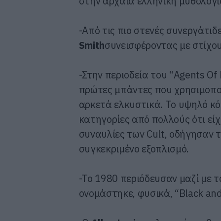
στην αρχαία ελληνική μυθολογί
-Aπό τις πιο στενές συνεργάτι
Smith
συνεισφέροντας με στίχου
-Στην περιοδεία του “Agents Of F
πρώτες μπάντες που χρησιμοποί
αρκετά ελκυστικά. Το υψηλό κ
κατηγορίες από πολλούς ότι εί
συναυλίες των Cult, οδήγησαν 
συγκεκριμένο εξοπλισμό.
-To 1980 περιόδευσαν μαζί με τ
ονομάστηκε, φυσικά, “Black and