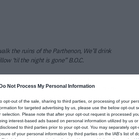
alk the ruins of the Parthenon, We’ll drink
low ‘til the night is gone” B.O.C.
rock μπάντες όλων των εποχών, με
Do Not Process My Personal Information
 ενεργητικό της, έρχεται στο Gagarin και
 Eric Bloom και Buck Dharma να σαρώνουν
to opt-out of the sale, sharing to third parties, or processing of your per
formation for targeted advertising by us, please use the below opt-out s
r selection. Please note that after your opt-out request is processed y
eing interest-based ads based on personal information utilized by us or
disclosed to third parties prior to your opt-out. You may separately opt-
losure of your personal information by third parties on the IAB’s list of