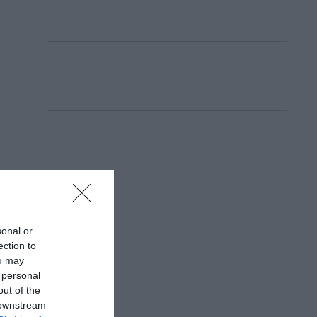
sonal or
ection to
ou may
 personal
out of the
 downstream