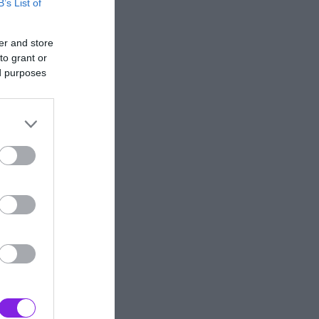
B’s List of
er and store
to grant or
ed purposes