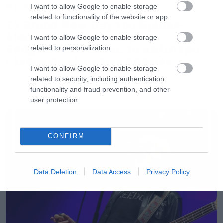
Movies
I want to allow Google to enable storage
related to functionality of the website or app.
Το Brand New Day του Spider-
Man έσπασε το ρεκόρ του
I want to allow Google to enable storage
Endgame και έκανε το καλύτερο
related to personalization.
«άνοιγμα» όλων των εποχών
I want to allow Google to enable storage
related to security, including authentication
functionality and fraud prevention, and other
user protection.
LATEST
CONFIRM
Data Deletion
Data Access
Privacy Policy