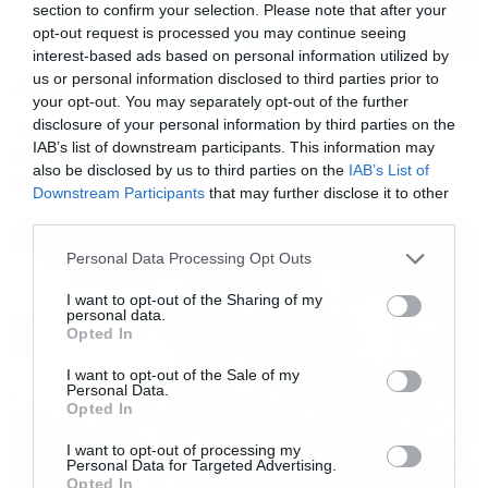
section to confirm your selection. Please note that after your
[iframe]<a href=” https://roxx.gr/radio/”><img
opt-out request is processed you may continue seeing
interest-based ads based on personal information utilized by
border=”0″ src=” https://roxx.gr/wp-
us or personal information disclosed to third parties prior to
Movies
content/uploads/2015/01/rock-is-dead-radio-
your opt-out. You may separately opt-out of the further
The X-Files: I Want to Believe –
disclosure of your personal information by third parties on the
on-air-small.jpg” width=”750″ height=”148″>
IAB’s list of downstream participants. This information may
Επιστρέφει με director’s cut που
[/iframe]
also be disclosed by us to third parties on the
IAB’s List of
υπόσχεται περισσότερο τρόμο
Downstream Participants
that may further disclose it to other
third parties.
Please note that this website/app uses one or more Google
Personal Data Processing Opt Outs
services and may gather and store information including but
not limited to your visit or usage behaviour. You may click to
I want to opt-out of the Sharing of my
personal data.
grant or deny consent to Google and its third-party tags to
Opted In
use your data for below specified purposes in below Google
consent section.
I want to opt-out of the Sale of my
Personal Data.
Opted In
I want to opt-out of processing my
Personal Data for Targeted Advertising.
Opted In