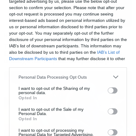
targeted advertising by us, please use the below opt-out
«Κάνουμε μικρά teaser για τον Thanos από την
section to confirm your selection. Please note that after your
opt-out request is processed you may continue seeing
πρώτη ταινία των Avengers. Στο τέλος εκείνης
interest-based ads based on personal information utilized by
της ταινίας γυρίζει την καρέκλα του και
us or personal information disclosed to third parties prior to
your opt-out. You may separately opt-out of the further
Movies
καταλαβαίνεις ότι κακό έρχεται. Μιλάμε για την
disclosure of your personal information by third parties on the
άφιξη του εδώ και χρόνια και όταν υπόσχεσαι
The X-Files: I Want to Believe –
IAB’s list of downstream participants. This information may
Επιστρέφει με director’s cut που
also be disclosed by us to third parties on the
IAB’s List of
κάτι για πολύ καιρό τότε πρέπει στο τέλος να
υπόσχεται περισσότερο τρόμο
Downstream Participants
that may further disclose it to other
παραδίδει κάτι καλό»
κατέληξε ο πρόεδρος των
third parties.
Marvel Studios.
Please note that this website/app uses one or more Google
Personal Data Processing Opt Outs
services and may gather and store information including but
not limited to your visit or usage behaviour. You may click to
I want to opt-out of the Sharing of my
Να πούμε σε αυτό το σημείο ότι το Infinity War
personal data.
grant or deny consent to Google and its third-party tags to
Opted In
αποτελεί τη πρώτη από τις δύο ταινίες που
use your data for below specified purposes in below Google
στην ουσία θα βάλουν τέλος στο
consent section.
I want to opt-out of the Sale of my
Personal Data.
κινηματογραφικό σύμπαν της Marvel, όπως το
Opted In
ξέραμε μέχρι σήμερα. Η δεύτερη, που δεν έχει
I want to opt-out of processing my
Personal Data for Targeted Advertising.