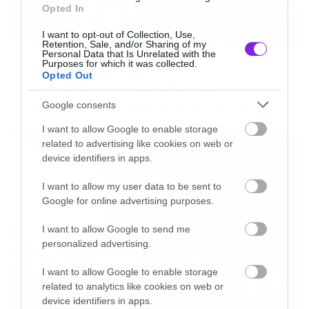
τίτλο ακόμα, θα έρθει έναν χρόνο μετά, το 2019
Opted In
δηλαδή.
Ήδη η τεράστια κίνηση που έκανε η
I want to opt-out of Collection, Use,
Disney
με την αγορά της FOX φέρνει στην
Retention, Sale, and/or Sharing of my
Personal Data that Is Unrelated with the
«αγκαλιά» της, τους X-Men, τους Fantastic Four
Movies
Purposes for which it was collected.
Opted Out
αλλά και τον Deadpool που λογικά θα
Box Office: Οι καλύτερες
αποτελέσουν μεγάλο κομμάτι των μελλοντικών
πρεμιέρες όλων των εποχών
Google consents
ιστοριών.
I want to allow Google to enable storage
related to advertising like cookies on web or
device identifiers in apps.
Αυτή τη στιγμή που μιλάμε όμως τα μάτια
όλων είναι στο Infinity War με τον Τζος Μπρολίν
I want to allow my user data to be sent to
Google for online advertising purposes.
να υποδύεται τον Thanos και να ετοιμάζεται να
κάνει πάρα μα πάρα πολύ δύσκολη τη ζωή των
I want to allow Google to send me
personalized advertising.
Avengers όταν θα δούμε την ταινία στους
κινηματογράφους τον Μάιο.
I want to allow Google to enable storage
related to analytics like cookies on web or
device identifiers in apps.