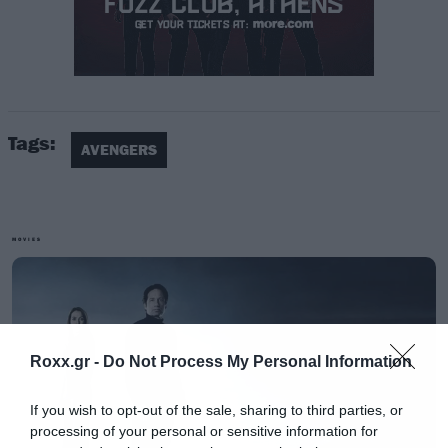
Tags:
AVENGERS
MOVIES
«Μέσα στα πρώτα πέντε λεπτά του Infinity War,
o κόσμος θα καταλάβει το γιατί ο Thanos είναι ο
μεγαλύτερος και χειρότερος εχθρός στην ιστορία
Roxx.gr -
Do Not Process My Personal Information
των Avengers και γενικά του κινηματογραφικού
If you wish to opt-out of the sale, sharing to third parties, or
μας σύμπαντος»
δήλωσε ο Kevin Fiege.
processing of your personal or sensitive information for