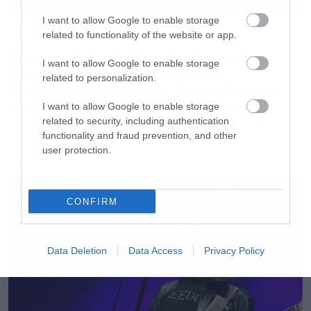
Αυτό είναι το trailer που δόθηκε στη
δημοσιότητα πριν από μερικές εβδομάδες.
I want to allow Google to enable storage
Movies
related to functionality of the website or app.
Το Brand New Day του Spider-
I want to allow Google to enable storage
Man έσπασε το ρεκόρ του
related to personalization.
Endgame και έκανε το καλύτερο
«άνοιγμα» όλων των εποχών
I want to allow Google to enable storage
related to security, including authentication
functionality and fraud prevention, and other
user protection.
LATEST
CONFIRM
Data Deletion
Data Access
Privacy Policy