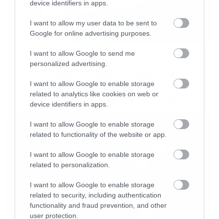
device identifiers in apps.
συνέχεια του δύο χρόνια αργότερα. Υπάρχει
I want to allow my user data to be sent to
κάποια σχέση μεταξύ όλων αυτών;
Google for online advertising purposes.
Μόνο με την επίσημη ενημέρωση θα μπορούμε
I want to allow Google to send me
Movies
personalized advertising.
να είμαστε σίγουροι. Μέχρι τότε δείτε το βίντεο
The X-Files: I Want to Believe –
Επιστρέφει με director’s cut που
που σας λέγαμε και το πόστερ αμέσως μετά.
I want to allow Google to enable storage
υπόσχεται περισσότερο τρόμο
related to analytics like cookies on web or
device identifiers in apps.
[iframe]<iframe
I want to allow Google to enable storage
src=”//player.vimeo.com/video/95303442″
related to functionality of the website or app.
width=”750″ height=”422″
I want to allow Google to enable storage
webkitallowfullscreen mozallowfullscreen
related to personalization.
allowfullscreen></iframe>[/iframe]
I want to allow Google to enable storage
related to security, including authentication
functionality and fraud prevention, and other
user protection.