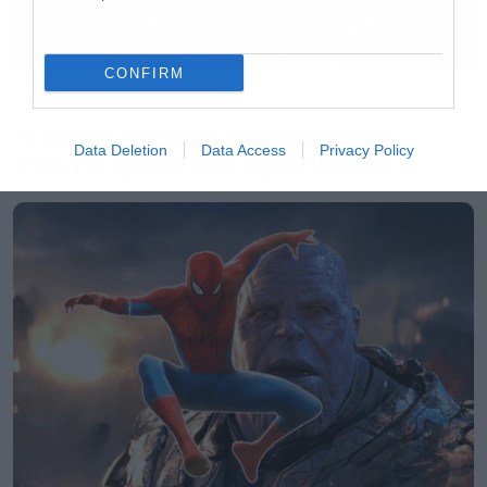
CONFIRM
Music
Ο Glenn Hughes αποσύρθηκε
Data Deletion
Data Access
Privacy Policy
από τις ζωντανές εμφανίσεις