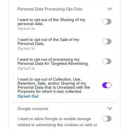
Please note that this website/app uses one or more Google
Personal Data Processing Opt Outs
services and may gather and store information including but
not limited to your visit or usage behaviour. You may click to
I want to opt-out of the Sharing of my
Tags:
personal data.
HALOWWEN
HORROR
ROB ZOMBIE
grant or deny consent to Google and its third-party tags to
Opted In
use your data for below specified purposes in below Google
consent section.
Τώρα, τα συμπεράσματα που μπορούμε να
I want to opt-out of the Sale of my
Personal Data.
βγάλουμε από αυτό και μόνο είναι ότι δεν
Opted In
MOVIES AND TV
αποκλείεται να δούμε μία συνέχεια της
I want to opt-out of processing my
Personal Data for Targeted Advertising.
ιστορίας του Captain Spaulding (από τις δύο
Opted In
LATEST
πρώτες του ταινίες. Από την άλλη βέβαια και
I want to opt-out of Collection, Use,
σύμφωνα με το Bloody Disgusting, ο αριθμός 31
Retention, Sale, and/or Sharing of my
Personal Data that Is Unrelated with the
αναφέρεται στις 31 Οκτωβρίου, που είναι
Purposes for which it was collected.
Opted Out
φυσικά η μέρα του Halloween.
Google consents
Να θυμίσουμε ότι ο Zombie είχε σκηνοθετήσει
I want to allow Google to enable storage
related to advertising like cookies on web or
το remake του Halloween to 2007 και τη