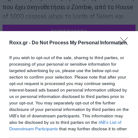
που έχει σκηνοθετήσει ο Zombie, από το House
of 1000 corpses μέχρι το Lords of Salem και
φτάνοντας στο σήμερα κάνει την εμφάνιση της
ΠΕΡΙΣΣΟΤΕΡΑ
μία μορφή όχι και τόσο διασκεδαστικού κλόουν
και από κάτω ο αριθμός 31.
Roxx.gr -
Do Not Process My Personal Information
If you wish to opt-out of the sale, sharing to third parties, or
processing of your personal or sensitive information for
targeted advertising by us, please use the below opt-out
section to confirm your selection. Please note that after your
opt-out request is processed you may continue seeing
interest-based ads based on personal information utilized by
us or personal information disclosed to third parties prior to
your opt-out. You may separately opt-out of the further
disclosure of your personal information by third parties on the
IAB’s list of downstream participants. This information may
also be disclosed by us to third parties on the
IAB’s List of
Downstream Participants
that may further disclose it to other
third parties.