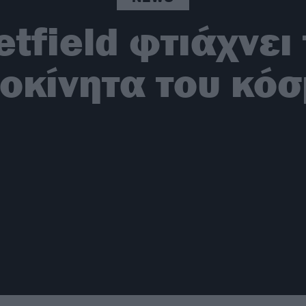
tfield φτιάχνει 
οκίνητα του κό