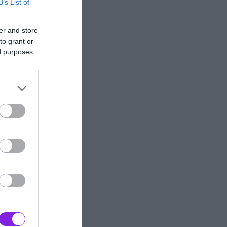
B’s List of
er and store
to grant or
ed purposes