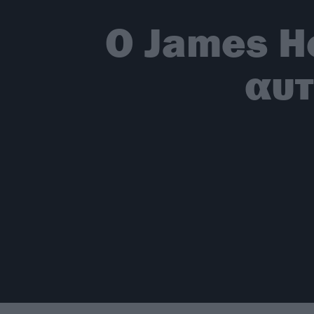
O James He
αυτ