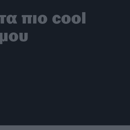
τα πιο cool
σμου