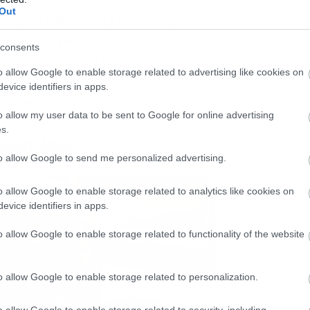
Out
ων, σε συνεντεύξεις του έχει τονίσει πως
ει δημιουργικός ενώ ταυτόχρονα
consents
βόλτες του με αυτά.
o allow Google to enable storage related to advertising like cookies on
evice identifiers in apps.
λλογή του Hetfield.
o allow my user data to be sent to Google for online advertising
s.
uborn 1936
to allow Google to send me personalized advertising.
o allow Google to enable storage related to analytics like cookies on
evice identifiers in apps.
o allow Google to enable storage related to functionality of the website
o allow Google to enable storage related to personalization.
o allow Google to enable storage related to security, including