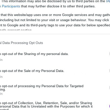
. This information may also be disclosed by us to third parties on the
IA
Participants
that may further disclose it to other third parties.
 that this website/app uses one or more Google services and may gath
including but not limited to your visit or usage behaviour. You may click 
 to Google and its third-party tags to use your data for below specifi
ogle consent section.
l Data Processing Opt Outs
o opt-out of the Sharing of my personal data.
In
o opt-out of the Sale of my Personal Data.
ς που ο front man των Metallica έχει πάρει
In
ιακά αυτοκίνητα που έχει στην κατοχή
to opt-out of processing my Personal Data for Targeted
ό είναι ο Rick Dore, με τον οποίο έχουν
ing.
In
o opt-out of Collection, Use, Retention, Sale, and/or Sharing
ersonal Data that Is Unrelated with the Purposes for which it
 να συλλέγει αυτοκίνητα την παρομοιάζει
lected.