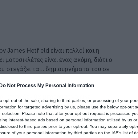
ον James Hetfield είναι πολλοί και η
 μοτοσικλέτες είναι ένας ακόμη, διότι ο
υ στεγάζει τα… δημιουργήματα του σε
Do Not Process My Personal Information
οκίνητα δεν θα μπορούσε να είχε
to opt-out of the sale, sharing to third parties, or processing of your per
τι μας έχει συνηθίσει και με τη μουσική
formation for targeted advertising by us, please use the below opt-out s
r selection. Please note that after your opt-out request is processed y
eing interest-based ads based on personal information utilized by us or
disclosed to third parties prior to your opt-out. You may separately opt-
losure of your personal information by third parties on the IAB’s list of