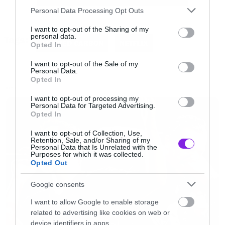
Please note that this website/app uses one or more Google
Το Netflix δεν είχε ανακοινώσει μέχρι τώρα την
Personal Data Processing Opt Outs
services and may gather and store information including but
επιστροφή της σειράς, κάτι που έγινε το βράδυ
not limited to your visit or usage behaviour. You may click to
I want to opt-out of the Sharing of my
personal data.
Tags:
της Παρασκευής μαζί με την είδηση ότι θα έχει
grant or deny consent to Google and its third-party tags to
ALTERED CARBON
NETFLIX
Opted In
use your data for below specified purposes in below Google
νέο πρωταγωνιστή.
consent section.
I want to opt-out of the Sale of my
Personal Data.
Opted In
Τον ρόλο του Takeshi Kovacs (ένας χαρακτήρας
NEWS
I want to opt-out of processing my
που αλλάζει σώματα) αναλαμβάνει ο Anthony
Personal Data for Targeted Advertising.
Opted In
Mackie που τον ξέρουμε ως Falcon στους
Avengers. Παίρνει τη θέση του Joel Kinnaman
I want to opt-out of Collection, Use,
Retention, Sale, and/or Sharing of my
που πρωταγωνίστησε στην πρώτη
Personal Data that Is Unrelated with the
Purposes for which it was collected.
σεζόν.
Ακούστε εδώ ζωντανά το Roxx Radio
Opted Out
Google consents
I want to allow Google to enable storage
related to advertising like cookies on web or
device identifiers in apps.