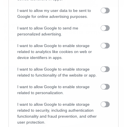
I want to allow my user data to be sent to
News
Google for online advertising purposes.
System of a Down και Faith No
I want to allow Google to send me
More μαζί σε περιοδεία στην
personalized advertising.
Αυστραλία
I want to allow Google to enable storage
related to analytics like cookies on web or
device identifiers in apps.
LATEST
I want to allow Google to enable storage
Δεν έχει γίνει ακόμα γνωστό το πότε θα
related to functionality of the website or app.
επιστρέψει η σειρά, αλλά δύσκολα θα τη δούμε
I want to allow Google to enable storage
πριν το δεύτερο μισό του 2019.
related to personalization.
I want to allow Google to enable storage
related to security, including authentication
functionality and fraud prevention, and other
user protection.