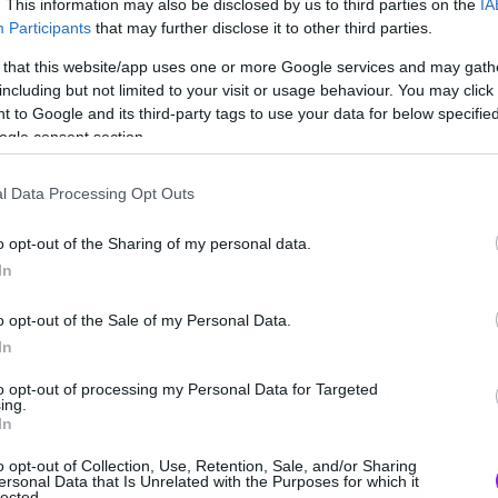
. This information may also be disclosed by us to third parties on the
IA
Participants
that may further disclose it to other third parties.
 that this website/app uses one or more Google services and may gath
including but not limited to your visit or usage behaviour. You may click 
 to Google and its third-party tags to use your data for below specifi
ogle consent section.
l Data Processing Opt Outs
o opt-out of the Sharing of my personal data.
In
o opt-out of the Sale of my Personal Data.
In
to opt-out of processing my Personal Data for Targeted
 για το AthensRocks του 2020 στο δελτίο
ing.
In
o opt-out of Collection, Use, Retention, Sale, and/or Sharing
ersonal Data that Is Unrelated with the Purposes for which it
lected.