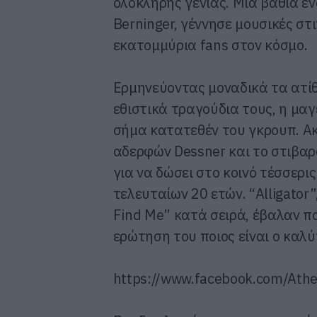
ολόκληρης γενιάς. Μια βαθιά ε
Berninger, γέννησε μουσικές στ
εκατομμύρια fans στον κόσμο.
Ερμηνεύοντας μοναδικά τα ατίθ
εθιστικά τραγούδια τους, η μαγ
σήμα κατατεθέν του γκρουπ. Ακ
αδερφών Dessner και το στιβαρ
για να δώσει στο κοινό τέσσερι
τελευταίων 20 ετών. “Alligator”,
Find Me” κατά σειρά, έβαλαν π
ερώτηση του ποιος είναι ο καλύ
https://www.facebook.com/Ath