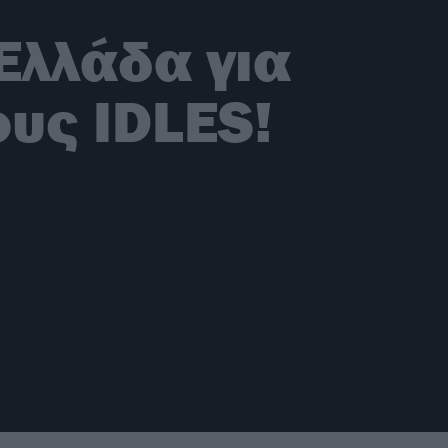
 Ελλάδα για
ους IDLES!