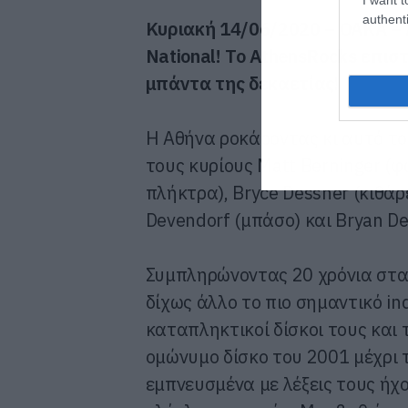
authenti
Κυριακή
14/06/2020 – OAKA –
National!
Το AthensRocks επισ
μπάντα της δεκαετίας!
Η Αθήνα ροκάροντας κι αυτό το
τους κυρίους Matt Berninger (φ
πλήκτρα), Bryce Dessner (κιθάρε
Devendorf (μπάσο) και Bryan De
Συμπληρώνοντας 20 χρόνια στα 
δίχως άλλο το πιο σημαντικό in
καταπληκτικοί δίσκοι τους και 
ομώνυμο δίσκο του 2001 μέχρι τ
εμπνευσμένα με λέξεις τους ήχο