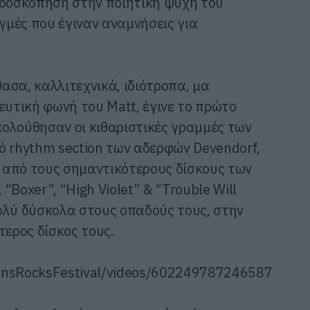
νδοσκόπηση στην ποιητική ψυχή του
ιγμές που έγιναν αναμνήσεις για
ασα, καλλιτεχνικά, ιδιότροπα, μα
ευτική φωνή του Matt, έγινε το πρώτο
ολούθησαν οι κιθαριστικές γραμμές των
ό rhythm section των αδερφών Devendorf,
ς από τους σημαντικότερους δίσκους των
 “Boxer”, “High Violet” & “Trouble Will
ολύ δύσκολα στους οπαδούς τους, στην
τερος δίσκος τους.
ensRocksFestival/videos/602249787246587