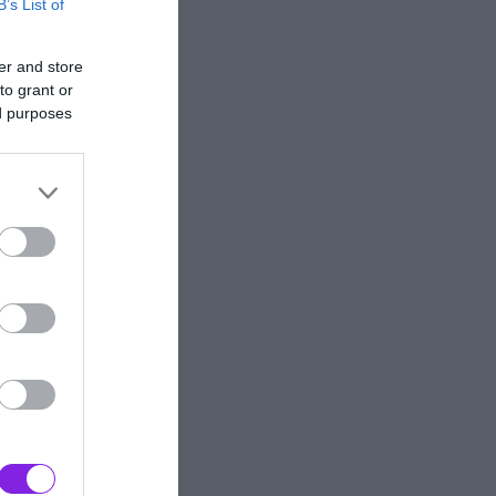
B’s List of
er and store
to grant or
ed purposes