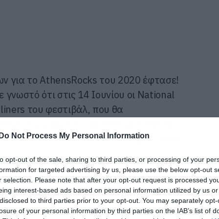
ν για το AthensRocks του 2020 έφτασε!
ε γνωστό ότι στις 14 Ιουνίου οι National
liners του φεστιβάλ, που θα
ΚΑ, ενώ μαζί τους θα είναι μία από τις
Do Not Process My Personal Information
, οι IDLES που επισκέπτονται την Ελλάδα
to opt-out of the sale, sharing to third parties, or processing of your per
formation for targeted advertising by us, please use the below opt-out s
r selection. Please note that after your opt-out request is processed y
χίζει άμεσα με τιμή στην πρώτη φάση τα
eing interest-based ads based on personal information utilized by us or
82 ευρώ. Να πούμε ότι το lineup δεν
disclosed to third parties prior to your opt-out. You may separately opt-
ι άλλες ανακοινώσεις σύντομα.
losure of your personal information by third parties on the IAB’s list of