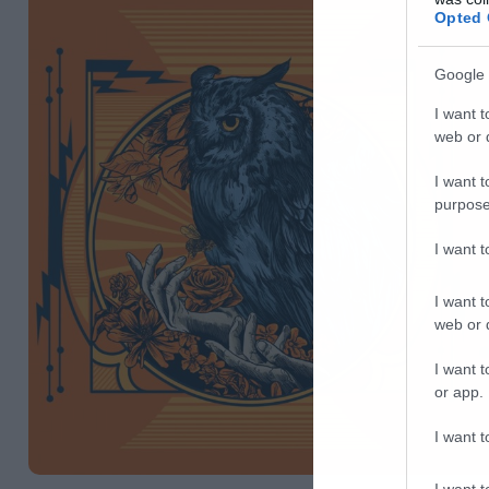
Opted 
Google 
I want t
web or d
I want t
purpose
I want 
I want t
web or d
I want t
or app.
I want t
I want t