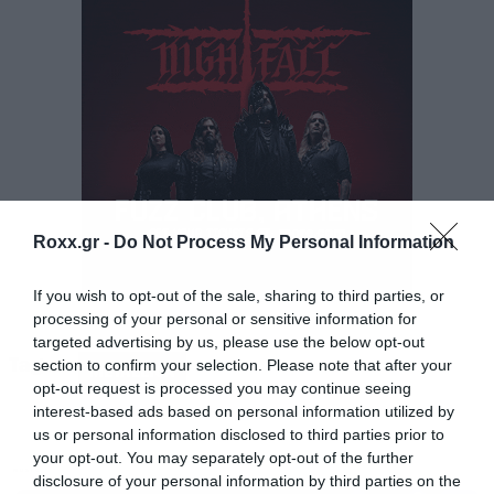
τους 70.000 ενδιαφερόμενους!
Η Ελλάδα στην κορυφή της ευρωπαϊκής
περιοδείας των Metallica
Η επιτυχία αυτή δεν ήταν μόνο ελληνικού
βεληνεκούς. Συγκρίνοντας τις πωλήσεις με τις
υπόλοιπες ευρωπαϊκές στάσεις της περιοδείας
Roxx.gr -
Do Not Process My Personal Information
των Metallica, η
Ελλάδα πέτυχε τις πιο
γρήγορες και εντυπωσιακές πωλήσεις
If you wish to opt-out of the sale, sharing to third parties, or
processing of your personal or sensitive information for
εισιτηρίων
σε όλη την Ευρώπη. Αυτό
targeted advertising by us, please use the below opt-out
αποδεικνύει τη μοναδική σχέση του ελληνικού
Tags:
section to confirm your selection. Please note that after your
METALLICA
opt-out request is processed you may continue seeing
κοινού με την εμβληματική μπάντα.
interest-based ads based on personal information utilized by
us or personal information disclosed to third parties prior to
your opt-out. You may separately opt-out of the further
MUSIC
disclosure of your personal information by third parties on the