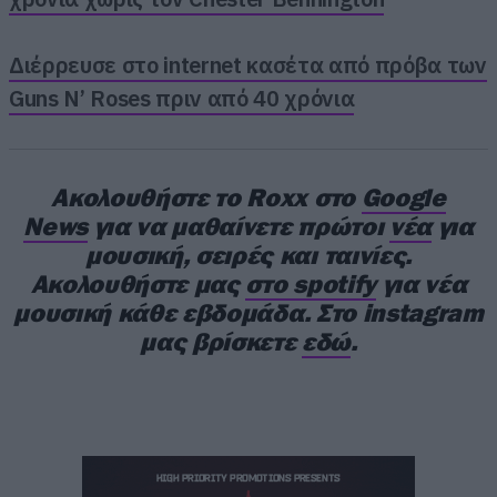
Διέρρευσε στο internet κασέτα από πρόβα των
Η τελευταία φορά που οι Metallica
Guns N’ Roses πριν από 40 χρόνια
επισκέφθηκαν την Ελλάδα ήταν πριν από 16
ολόκληρα χρόνια, και η δίψα του κοινού ήταν
κάτι παραπάνω από εμφανής.
Ακολουθήστε το Roxx στο
Google
News
για να μαθαίνετε πρώτοι
νέα
για
μουσική, σειρές και ταινίες.
Η ανταπόκριση των fans στην ανακοίνωση της
Ακολουθήστε μας
στο spotify
για νέα
έλευσης τους ήταν τεράστια:
πάνω από 80.000
μουσική κάθε εβδομάδα. Στο instagram
εισιτήρια
εξαφανίστηκαν μέσα σε μόλις
μας βρίσκετε
εδώ
.
τέσσερις ημέρες. Η προπώληση ξεκίνησε στις
27 Μαΐου για τα μέλη του Fan Club, ενώ το
γενικό κοινό εξάντλησε τα εισιτήρια μέσα σε
μόλις δύο ώρες από την έναρξη του General
Sale. Σε κάποια στιγμή, η ουρά είχε ξεπεράσει