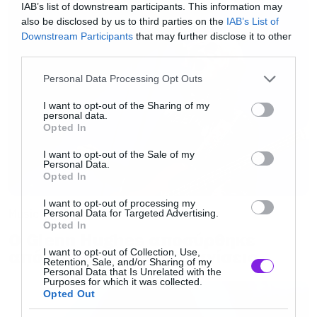
IAB’s list of downstream participants. This information may
also be disclosed by us to third parties on the
IAB’s List of
Downstream Participants
that may further disclose it to other
third parties.
Please note that this website/app uses one or more Google
Personal Data Processing Opt Outs
services and may gather and store information including but
not limited to your visit or usage behaviour. You may click to
I want to opt-out of the Sharing of my
personal data.
grant or deny consent to Google and its third-party tags to
Opted In
use your data for below specified purposes in below Google
consent section.
I want to opt-out of the Sale of my
Personal Data.
Opted In
I want to opt-out of processing my
Music
Personal Data for Targeted Advertising.
Opted In
Ο Glenn Hughes αποσύρθηκε
I want to opt-out of Collection, Use,
από τις ζωντανές εμφανίσεις
Retention, Sale, and/or Sharing of my
Personal Data that Is Unrelated with the
Purposes for which it was collected.
Opted Out