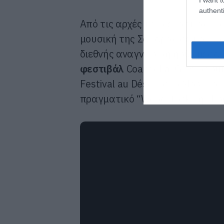
authenti
Από τις αρχές της δεκαετίας τ
μουσική της Σαχάρας σε παγκόσ
διεθνής αναγνώριση ήρθε μέσα
φεστιβάλ
Coachella, Glastonbur
Festival au Désert στο Μάλι κα
πραγματικό “Woodstock της Ερ