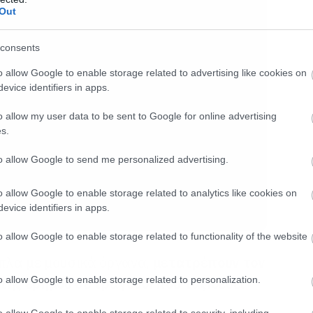
Out
consents
o allow Google to enable storage related to advertising like cookies on
evice identifiers in apps.
o allow my user data to be sent to Google for online advertising
s.
to allow Google to send me personalized advertising.
o allow Google to enable storage related to analytics like cookies on
evice identifiers in apps.
o allow Google to enable storage related to functionality of the website
πλα με μουσικά όργανα,
μετατρέπουν τον
o allow Google to enable storage related to personalization.
της ερήμου σε τραγούδι που ταξιδεύει
o allow Google to enable storage related to security, including