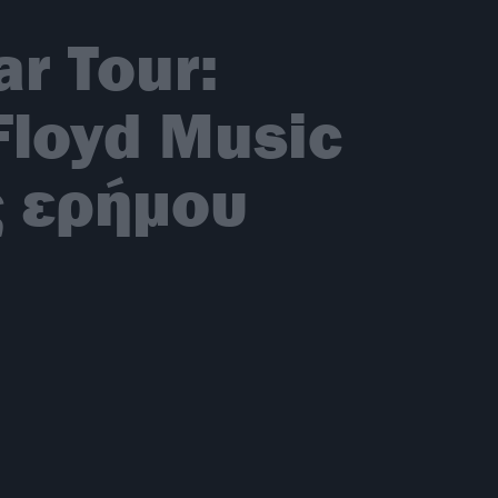
r Tour:
Floyd Music
ς ερήμου