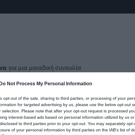
να
για μια μοναδική συναυλία
d
, φέρνοντας μαζί τους την πνοή της
Do Not Process My Personal Information
ικής που γεννήθηκε από την ίδια την
to opt-out of the sale, sharing to third parties, or processing of your per
formation for targeted advertising by us, please use the below opt-out s
r selection. Please note that after your opt-out request is processed y
να συγκρότημα – είναι μια φωνή από την
eing interest-based ads based on personal information utilized by us or
 τις κιθάρες τους φυσά ο άνεμος του
disclosed to third parties prior to your opt-out. You may separately opt-
ται ο παλμός της Αφρικής που τους
losure of your personal information by third parties on the IAB’s list of