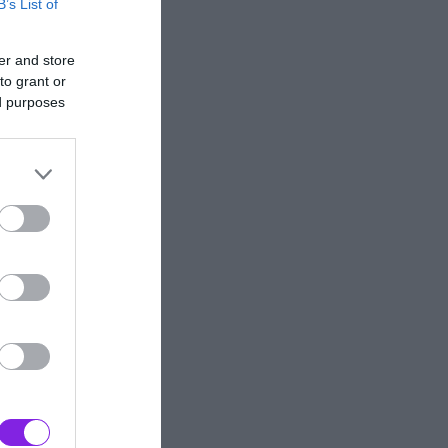
B’s List of
er and store
to grant or
ed purposes