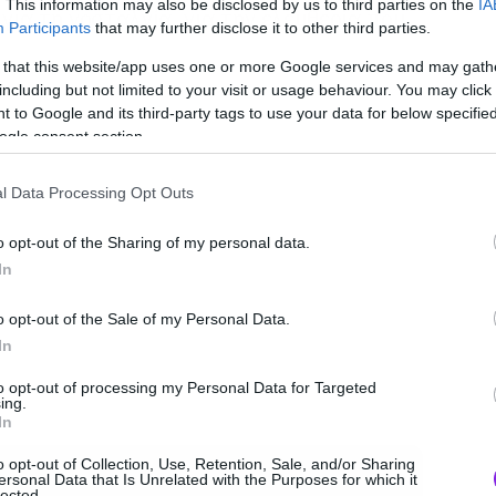
. This information may also be disclosed by us to third parties on the
IA
 για τη νοσταλγία, για την ελευθερία που
Participants
that may further disclose it to other third parties.
 that this website/app uses one or more Google services and may gath
including but not limited to your visit or usage behaviour. You may click 
 to Google and its third-party tags to use your data for below specifi
ogle consent section.
l Data Processing Opt Outs
o opt-out of the Sharing of my personal data.
In
o opt-out of the Sale of my Personal Data.
In
to opt-out of processing my Personal Data for Targeted
ing.
In
o opt-out of Collection, Use, Retention, Sale, and/or Sharing
ersonal Data that Is Unrelated with the Purposes for which it
lected.