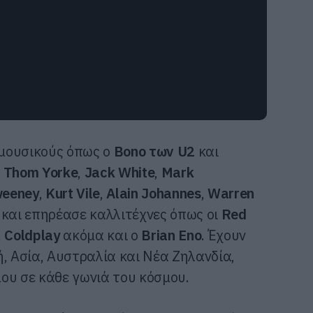
μουσικούς όπως o
Bono των U2
και
,
Thom Yorke
,
Jack White
,
Mark
weeney
,
Kurt Vile
,
Alain Johannes
,
Warren
ε και επηρέασε καλλιτέχνες όπως οι
Red
,
Coldplay
ακόμα και ο
Brian Eno
. Έχουν
, Ασία, Αυστραλία και Νέα Ζηλανδία,
ου σε κάθε γωνιά του κόσμου.