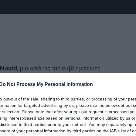
 Mould
, μια από τις πιο εμβληματικές
rnative rock, επιστρέφει στην Ελλάδα για
Do Not Process My Personal Information
φανίσεις σε
Αθήνα
και
Θεσσαλονίκη
, στο
είας
Here We Go Crazy Tour
, που
to opt-out of the sale, sharing to third parties, or processing of your per
νέου, 15ου προσωπικού του album.
formation for targeted advertising by us, please use the below opt-out s
r selection. Please note that after your opt-out request is processed y
eing interest-based ads based on personal information utilized by us or
usic / BMG Records
) κυκλοφόρησε στις
7
disclosed to third parties prior to your opt-out. You may separately opt-
σε την επιστροφή του
Mould
μετά από
losure of your personal information by third parties on the IAB’s list of