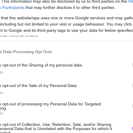
. This information may also be disclosed by us to third parties on the
IA
σιωπής, ακολουθώντας το αιχμηρό,
Participants
that may further disclose it to other third parties.
s
του
2020
. Γεμάτο ακατέργαστη ενέργεια
 that this website/app uses one or more Google services and may gath
το νέο πόνημα του Αμερικανού
including but not limited to your visit or usage behaviour. You may click 
υ συσσωρεύουν πάνω από
τέσσερις
 to Google and its third-party tags to use your data for below specifi
ogle consent section.
ας
του, από τους
Hüsker Dü
και τους
τική
solo
καριέρα του.
l Data Processing Opt Outs
o opt-out of the Sharing of my personal data.
In
o opt-out of the Sale of my Personal Data.
In
to opt-out of processing my Personal Data for Targeted
ing.
In
o opt-out of Collection, Use, Retention, Sale, and/or Sharing
ersonal Data that Is Unrelated with the Purposes for which it
lected.