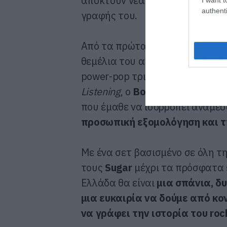
αποκτούν νέα βαρύτητα μέσα απ
authenti
γραφής του.
Από τα πρώτα χρόνια με τους
H
θεμέλια του αμερικανικού hardc
power-pop τριλογία των
Copper
Listening
, ο
Bob Mould
υπήρξε 
που έμαθε να ισορροπεί ανάμε
προσωπική εξομολόγηση και τ
Με ένα σετ βασισμένο σε όλη τ
τους
Sugar
μέχρι τα πρόσφατα
Ελλάδα θα είναι
μια σπάνια, δ
μια ευκαιρία να δούμε από κο
να γράφει την ιστορία του roc