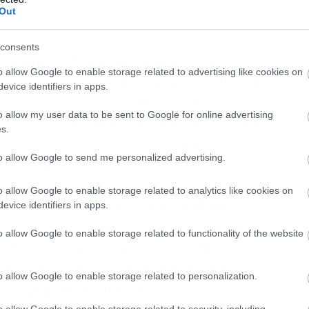
Out
consents
φωνή μιας ολόκληρης γενιάς
, αλλά και
o allow Google to enable storage related to advertising like cookies on
ωσε τον ήχο του αμερικανικού indie και
evice identifiers in apps.
τις ρίζες του, με ένα album που
o allow my user data to be sent to Google for online advertising
ένη ενέργειά του με την εσωστρέφεια και
s.
ν του, που είναι άλλωστε και τα
to allow Google to send me personalized advertising.
αγουδοποιία του τόσο μοναδική.
o allow Google to enable storage related to analytics like cookies on
ραφήθηκε στα ιστορικά
Electrical Audio
evice identifiers in apps.
ροχρόνιο συνεργάτη του
Beau Sorenson
,
o allow Google to enable storage related to functionality of the website
 καθαρή εκδοχή του ήχου του
Mould
. Τα
ο και το χάος
, για
την απώλεια, τη
o allow Google to enable storage related to personalization.
ν ανάγκη για αγάπη
, θεματικές που
o allow Google to enable storage related to security, including