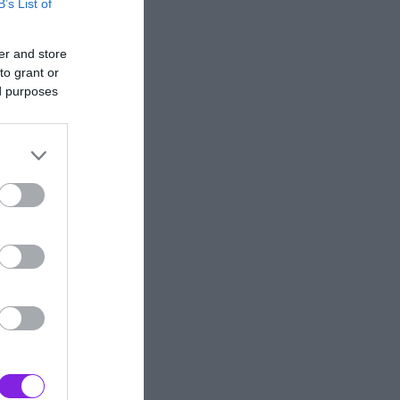
B’s List of
er and store
to grant or
ed purposes