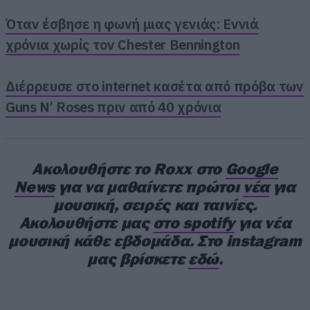
Όταν έσβησε η φωνή μιας γενιάς: Εννιά
χρόνια χωρίς τον Chester Bennington
Διέρρευσε στο internet κασέτα από πρόβα των
Guns N’ Roses πριν από 40 χρόνια
O Nicko McBrain έγινε μέλος των Iron Maiden
το 1982 και το πρώτο άλμπουμ που έπαιξε
Ακολουθήστε το Roxx στο
Google
ήταν το Piece of Mind έναν χρόνο αργότερα. Η
News
για να μαθαίνετε πρώτοι
νέα
για
μουσική, σειρές και ταινίες.
τελευταία στούντιο δουλειά του με το
Ακολουθήστε μας
στο spotify
για νέα
συγκρότημα ήταν το Senjutsu που
μουσική κάθε εβδομάδα. Στο instagram
κυκλοφόρησε το 2021.
μας βρίσκετε
εδώ
.
Στην ανακοίνωση τονίζεται ότι θα παραμείνει