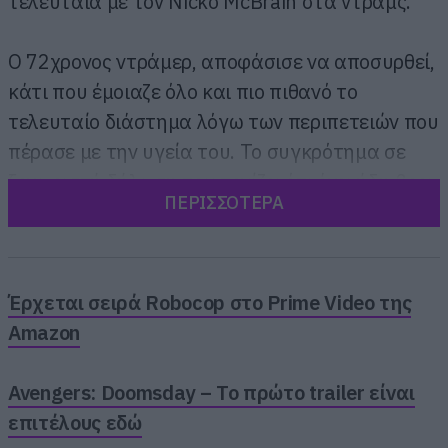
τελευταία με τον Nicko McBrain στα ντραμς.
O 72χρονος ντράμερ, αποφάσισε να αποσυρθεί,
κάτι που έμοιαζε όλο και πιο πιθανό το
τελευταίο διάστημα λόγω των περιπετειών που
πέρασε με την υγεία του. Το συγκρότημα σε
ξεχωριστή δήλωση του τονίζει ότι έχει ήδη βρει
ΠΕΡΙΣΣΟΤΕΡΑ
νέο ντράμερ και θα τον ανακοινώσει σύντομα.
Έρχεται σειρά Robocop στο Prime Video της
Amazon
Avengers: Doomsday – Το πρώτο trailer είναι
επιτέλους εδώ