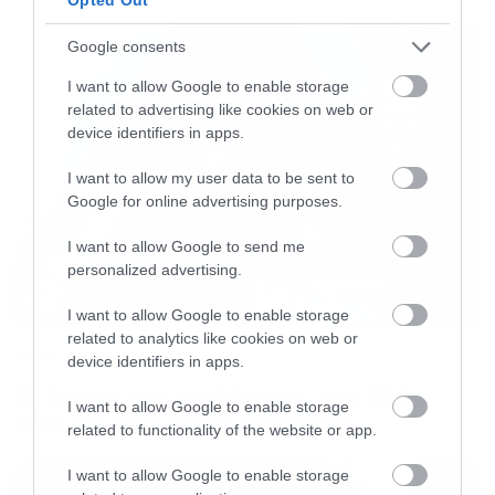
understanding the absences and I love you! To
my friends that are always there for me, I love
Google consents
you! To my bandmates, you made it a dream
I want to allow Google to enable storage
come true and I love you!
related to advertising like cookies on web or
device identifiers in apps.
I look into the future with much excitement and
I want to allow my user data to be sent to
great hope! I’ll be seeing you soon, may God
Google for online advertising purposes.
bless you all, and, of course, “Up the Irons!”
I want to allow Google to send me
personalized advertising.
H ανακοίνωση
του Rod Smallwood εκ μέρους
I want to allow Google to enable storage
των Iron Maiden:
related to analytics like cookies on web or
Music
device identifiers in apps.
Οι λόγοι της απόλυσης του Sid
Nicko, And we all love you too!!
I want to allow Google to enable storage
Wilson από τους Slipknot
related to functionality of the website or app.
Thank you for being an irrepressible force
I want to allow Google to enable storage