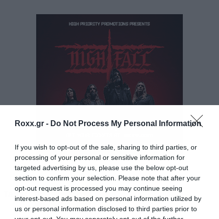
μέλος της οικογένειας με διάφορα πρότζεκτ,
αλλά δεν διευκρινίζεται το αν υπάρχει
περίπτωση να παίξει στο επόμενο άλμπουμ
τους.
Η ανακοίνωση του Nicko McBrain
After much consideration, it is with both sorrow
and joy, I announce my decision to take a step
Roxx.gr -
Do Not Process My Personal Information
back from the grind of the extensive touring
lifestyle. Today, Sat, Dec 7th, Sao Paulo will be
If you wish to opt-out of the sale, sharing to third parties, or
processing of your personal or sensitive information for
my final gig with Iron Maiden. I wish the band
targeted advertising by us, please use the below opt-out
much success moving forward.
section to confirm your selection. Please note that after your
opt-out request is processed you may continue seeing
Tags:
IRON MAIDEN
interest-based ads based on personal information utilized by
I will, however, remain firmly part of the Iron
us or personal information disclosed to third parties prior to
your opt-out. You may separately opt-out of the further