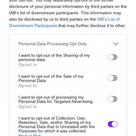
Maiden family working on a variety of projects,
disclosure of your personal information by third parties on the
my long time managers, Rod Smallwood and
IAB’s list of downstream participants. This information may
MUSIC
Andy Taylor, have in mind for me. I’ll also be
also be disclosed by us to third parties on the
IAB’s List of
Downstream Participants
that may further disclose it to other
working on a variety of different personal
third parties.
projects and focusing on my existing businesses
Please note that this website/app uses one or more Google
Personal Data Processing Opt Outs
and ventures, including The British Drum
services and may gather and store information including but
Company, Nicko McBrain’s Drum One, Titanium
not limited to your visit or usage behaviour. You may click to
I want to opt-out of the Sharing of my
personal data.
grant or deny consent to Google and its third-party tags to
Tart, and of course, Rock-N-Roll Ribs!
Opted In
use your data for below specified purposes in below Google
consent section.
I want to opt-out of the Sale of my
Personal Data.
What can I say? Touring with Maiden the last 42
Opted In
years has been an incredible journey! To my
I want to opt-out of processing my
devoted fan base, you made it all worthwhile
Personal Data for Targeted Advertising.
Opted In
and I love you! To my devoted wife, Rebecca,
Music
I want to opt-out of Collection, Use,
you made it infinitely easier and I love you! To
Ο Glenn Hughes αποσύρθηκε
Retention, Sale, and/or Sharing of my
Personal Data that Is Unrelated with the
my kids, Justin and Nicholas, thank you for
από τις ζωντανές εμφανίσεις
Purposes for which it was collected.
Opted Out