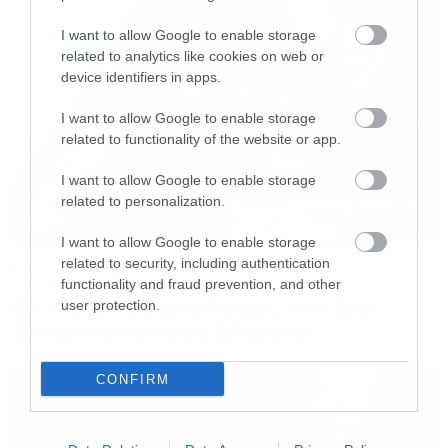
άμεση πλευρά του συγκροτήματος. Το
I want to allow Google to enable storage
καλοκαίρι, οι Sylosis ξεκινούν τη μεγαλύτερη
related to analytics like cookies on web or
device identifiers in apps.
και πιο φιλόδοξη περιοδεία της μέχρι τώρα
πορείας τους, έτοιμοι να περάσουν στο επόμενο
I want to allow Google to enable storage
related to functionality of the website or app.
επίπεδο του παγκόσμιου metal στερεώματος.
I want to allow Google to enable storage
related to personalization.
Follow
Sylosis
:
I want to allow Google to enable storage
related to security, including authentication
Official Website
Music
functionality and fraud prevention, and other
Οι λόγοι της απόλυσης του Sid
user protection.
Facebook
Wilson από τους Slipknot
CONFIRM
Instagram