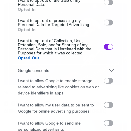
I want to opt-out of the Sale of my
Personal Data.
σημαντικότερες δυνάμεις του σύγχρονου
Opted In
βρετανικού metal. Με επικεφαλής τον
Josh
I want to opt-out of processing my
Middleton
, κιθαρίστα και μέλος των Architects
Personal Data for Targeted Advertising.
Opted In
την περίοδο 2018-2023, το συγκρότημα έχει
I want to opt-out of Collection, Use,
διαμορφώσει έναν ξεχωριστό ήχο που
Retention, Sale, and/or Sharing of my
Personal Data that Is Unrelated with the
συνδυάζει thrash, melodic death metal και
Purposes for which it was collected.
Opted Out
progressive στοιχεία, μέσα από δίσκους όπως
τα “Conclusion Of An Age”, “Edge Of The
Google consents
Earth”, “Monolith” και “Cycle Of Suffering”.
I want to allow Google to enable storage
related to advertising like cookies on web or
Music
device identifiers in apps.
Φέτος επέστρεψαν με το νέο άλμπουμ τους,
Ο Glenn Hughes αποσύρθηκε
“The New Flesh”, έναν δίσκο που γεννήθηκε
I want to allow my user data to be sent to
από τις ζωντανές εμφανίσεις
Google for online advertising purposes.
μέσα από τη δυναμική των ασταμάτητων
ζωντανών εμφανίσεων των τελευταίων χρόνων
I want to allow Google to send me
και αποτυπώνει ιδανικά την πιο επιθετική και
personalized advertising.