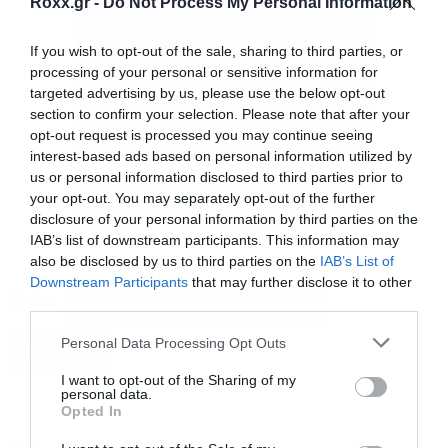
Roxx.gr -
Do Not Process My Personal Information
Follow Overgrown:
If you wish to opt-out of the sale, sharing to third parties, or
processing of your personal or sensitive information for
Official Website
targeted advertising by us, please use the below opt-out
section to confirm your selection. Please note that after your
opt-out request is processed you may continue seeing
Facebook
interest-based ads based on personal information utilized by
us or personal information disclosed to third parties prior to
your opt-out. You may separately opt-out of the further
Instagram
disclosure of your personal information by third parties on the
IAB’s list of downstream participants. This information may
YouTube
also be disclosed by us to third parties on the
IAB’s List of
Downstream Participants
that may further disclose it to other
Tags:
third parties.
MEGADETH
RELEASE ATHENS
Spotify
Please note that this website/app uses one or more Google
Personal Data Processing Opt Outs
SEPULTURA
services and may gather and store information including but
TikTok
not limited to your visit or usage behaviour. You may click to
I want to opt-out of the Sharing of my
personal data.
grant or deny consent to Google and its third-party tags to
Opted In
use your data for below specified purposes in below Google
Οι
Sylosis
συγκαταλέγονται εδώ και χρόνια στις
consent section.
MUSIC