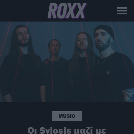
MUSIC
Οι Sylosis μαζί με