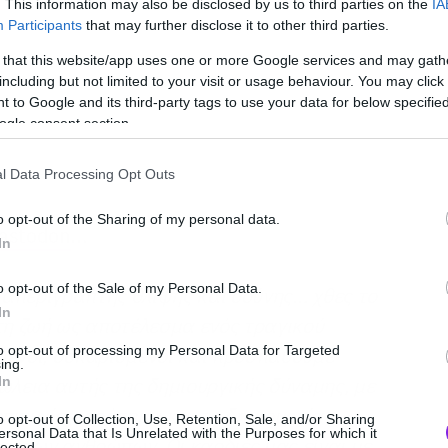
. This information may also be disclosed by us to third parties on the
IA
Participants
that may further disclose it to other third parties.
 that this website/app uses one or more Google services and may gath
including but not limited to your visit or usage behaviour. You may click 
 to Google and its third-party tags to use your data for below specifi
ogle consent section.
l Data Processing Opt Outs
o opt-out of the Sharing of my personal data.
astodon
…
In
o opt-out of the Sale of my Personal Data.
απερίγραπτης θλίψης και οδύνης… χθες το
In
τη ζωή ως αποτέλεσμα ενός τραγικού
to opt-out of processing my Personal Data for Targeted
μένοι, σοκαρισμένοι και προσπαθούμε
ing.
ώλεια αυτής της δημιουργικής δύναμης, με
In
πιτυχίες, ορόσημα και τη δημιουργία
o opt-out of Collection, Use, Retention, Sale, and/or Sharing
ersonal Data that Is Unrelated with the Purposes for which it
 τόσων ανθρώπων. Οι καρδιές μας είναι με
lected.