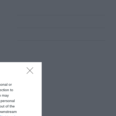
sonal or
ection to
ou may
 personal
out of the
 downstream