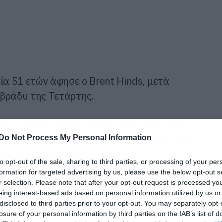
ία 51 ετών άφησε ο Brent Hinds, μετά
 βράδυ της Τετάρτης.
δυστύχημα συνέβη, ενώ ο Hinds οδηγούσε
Do Not Process My Personal Information
ντα και ένας οδηγός ενός BMW SUV δεν του
τά τη στροφή σε διασταύρωση.
to opt-out of the sale, sharing to third parties, or processing of your per
formation for targeted advertising by us, please use the below opt-out s
r selection. Please note that after your opt-out request is processed y
eing interest-based ads based on personal information utilized by us or
disclosed to third parties prior to your opt-out. You may separately opt-
losure of your personal information by third parties on the IAB’s list of