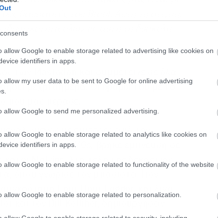
Out
 τους θαυμαστές του Brent. Αυτή τη στιγμή,
 ιδιωτικότητα όλων σε αυτή τη δύσκολη
consents
o allow Google to enable storage related to advertising like cookies on
evice identifiers in apps.
λος των Mastodon και συμμετείχε σε όλα
o allow my user data to be sent to Google for online advertising
ήσει μέχρι σήμερα. Οι δρόμοι του με το
s.
ο που μας πέρασε.
to allow Google to send me personalized advertising.
 μεγαλωμένος με επιρροές από την
o allow Google to enable storage related to analytics like cookies on
hedelic rock των ’70s, βρήκε έμπνευση σε
evice identifiers in apps.
και οι Melvins. Στα τέλη της δεκαετίας
o allow Google to enable storage related to functionality of the website
τα, όπου γνώρισε τον μπασίστα Troy
συγκρότημα Four Hour Fogger, και λίγο
o allow Google to enable storage related to personalization.
or και τον Bill Kelliher, δημιούργησαν
Στην αρχή ο ρόλος του ήταν μόνο στην
o allow Google to enable storage related to security, including