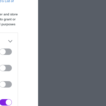
B’s List of
er and store
to grant or
ed purposes