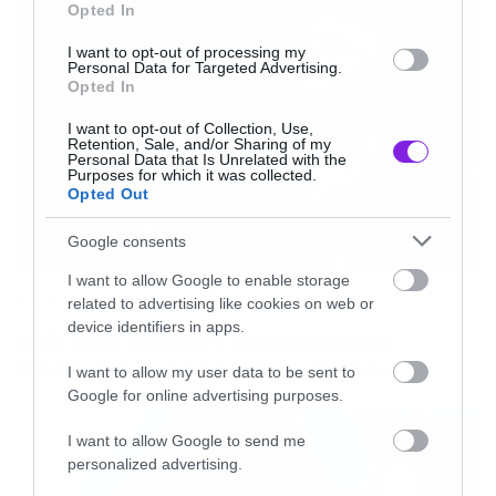
Opted In
36:
Grandson –
BRAINROT
35:
Silent Planter –
Wick
I want to opt-out of processing my
Personal Data for Targeted Advertising.
34:
Trivium –
Bury Me With Your Screams
Opted In
33:
Poppy, Amy Lee, Courtney LaPlante –
End of
I want to opt-out of Collection, Use,
Retention, Sale, and/or Sharing of my
You
Personal Data that Is Unrelated with the
Purposes for which it was collected.
32:
Pierce the Veil –
Kiss Me Now
Opted Out
31:
Daron Malakian and the Scars on Broadway
Google consents
–
Satan Hussein
I want to allow Google to enable storage
30:
Twenty One Pilots –
The Contract
Music
related to advertising like cookies on web or
29:
Muse –
Unravelling
device identifiers in apps.
Ο Glenn Hughes αποσύρθηκε
28:
Biffy Clyro –
True Believer
από τις ζωντανές εμφανίσεις
I want to allow my user data to be sent to
27:
Karnivool –
Drone
Google for online advertising purposes.
26:
IDLES –
Rabbit Run
I want to allow Google to send me
25:
Nova Twins –
Glory
personalized advertising.
24:
Health –
Ordinary Loss