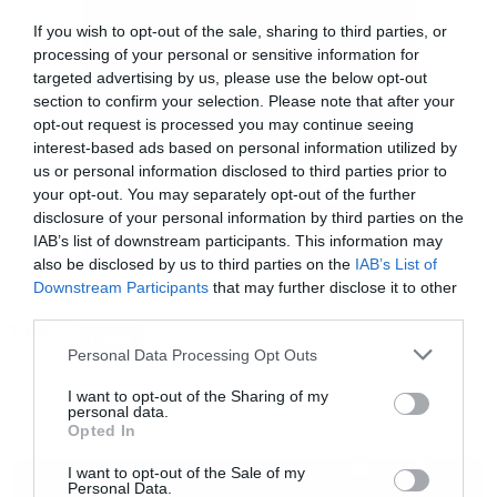
If you wish to opt-out of the sale, sharing to third parties, or
50:
Rob Zombie –
Heathen Days
processing of your personal or sensitive information for
targeted advertising by us, please use the below opt-out
49:
Avatar –
Tonight We Must Be Warriors
section to confirm your selection. Please note that after your
48:
Don Broco –
Cellophane
opt-out request is processed you may continue seeing
47:
Ghost –
Lacryma
interest-based ads based on personal information utilized by
us or personal information disclosed to third parties prior to
46:
Linkin Park –
Up From the Bottom
your opt-out. You may separately opt-out of the further
45:
Cradle of Filth –
To Live Deliciously
disclosure of your personal information by third parties on the
IAB’s list of downstream participants. This information may
44:
Paradise Lost –
Sirens
also be disclosed by us to third parties on the
IAB’s List of
43:
Machine Head –
Atomic Revelations
Downstream Participants
that may further disclose it to other
third parties.
42:
King 810 –
Magnetars
Tags:
LISTS
41:
Rise Against –
Ricochet
Please note that this website/app uses one or more Google
Personal Data Processing Opt Outs
services and may gather and store information including but
40:
Wet Leg –
Magnetout
not limited to your visit or usage behaviour. You may click to
I want to opt-out of the Sharing of my
personal data.
39:
Ho99o9 –
Incline
grant or deny consent to Google and its third-party tags to
Opted In
use your data for below specified purposes in below Google
MUSIC
38:
Native James –
Fallen
consent section.
I want to opt-out of the Sale of my
37:
Orbit Culture –
HYDRA
Personal Data.