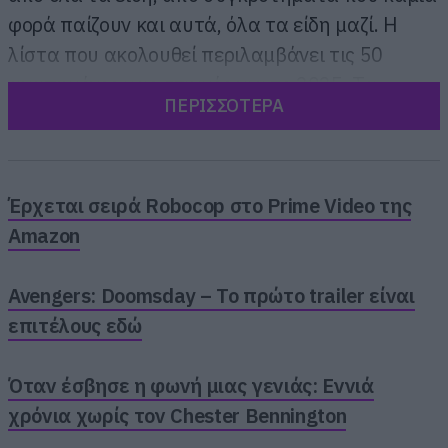
φορά παίζουν και αυτά, όλα τα είδη μαζί. Η
λίστα που ακολουθεί περιλαμβάνει τις 50
αγαπημένες μας στιγμές για το 2025. Τα
ΠΕΡΙΣΣΟΤΕΡΑ
τραγούδια που μας σημάδεψαν περισσότερο
και αυτά που θα κουβαλάμε μαζί μας τα
επόμενα χρόνια.
Έρχεται σειρά Robocop στο Prime Video της
Amazon
Avengers: Doomsday – Το πρώτο trailer είναι
επιτέλους εδώ
Όταν έσβησε η φωνή μιας γενιάς: Εννιά
χρόνια χωρίς τον Chester Bennington