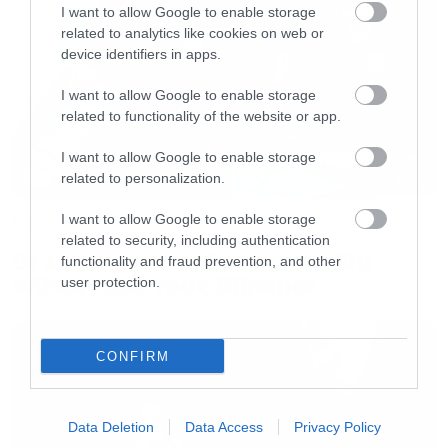
I want to allow Google to enable storage
23:
Limp Bizkit –
Making Love to Morgan Wallen
related to analytics like cookies on web or
22:
Currents –
It Only Gets Darker
device identifiers in apps.
21:
Poppy –
Unravel
I want to allow Google to enable storage
20:
Three Days Grace –
Kill Me Fast
related to functionality of the website or app.
19:
Gorillaz –
The God of Lying
ft. IDLES
I want to allow Google to enable storage
18:
The Plot In You –
Silence
related to personalization.
17:
Helloween –
Universe (Gravity For Hearts)
I want to allow Google to enable storage
Music
16:
Chevelle –
Rabit Hole Cowards Pt 1
related to security, including authentication
Οι λόγοι της απόλυσης του Sid
15:
Serj Tankian –
When Death Arrives
functionality and fraud prevention, and other
Wilson από τους Slipknot
user protection.
14:
Spiritbox –
Fata Morgana
13:
The Callous Daoboys –
Lemon
12:
Turnstile –
I Care
CONFIRM
11:
Viagra Boys –
Uno II
10:
Architects –
Elegy
Data Deletion
Data Access
Privacy Policy
9:
Deafheaven –
Magnolia