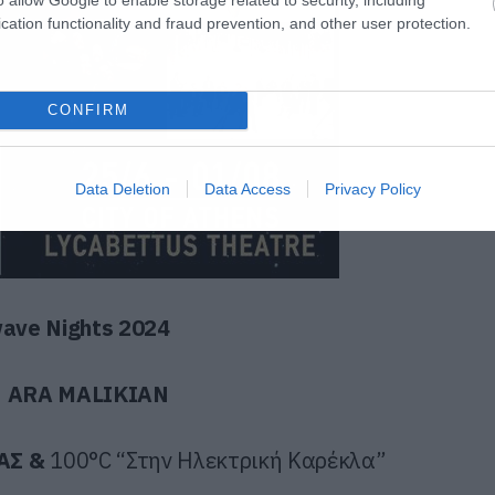
cation functionality and fraud prevention, and other user protection.
CONFIRM
Data Deletion
Data Access
Privacy Policy
ave Nights 2024
|
ARA MALIKIAN
ΑΣ &
100°
C
“Στην Ηλεκτρική Καρέκλα”