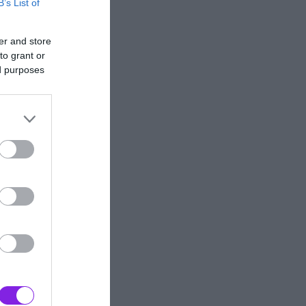
B’s List of
er and store
to grant or
ed purposes