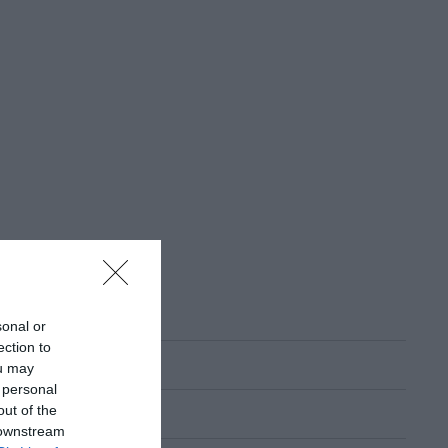
sonal or
ection to
ou may
 personal
out of the
 downstream