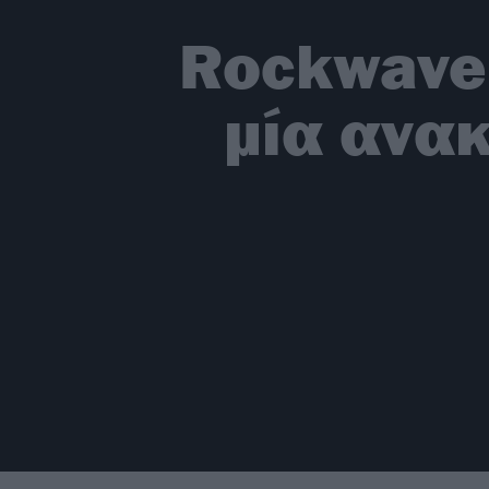
Rockwave 
μία ανα