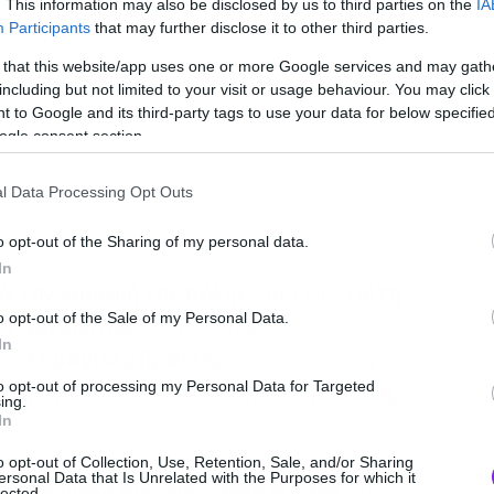
. This information may also be disclosed by us to third parties on the
IA
Participants
that may further disclose it to other third parties.
 that this website/app uses one or more Google services and may gath
including but not limited to your visit or usage behaviour. You may click 
 to Google and its third-party tags to use your data for below specifi
ogle consent section.
l Data Processing Opt Outs
o opt-out of the Sharing of my personal data.
In
ά την κορυφή της πόλης.
Από την
Τρίτη
o opt-out of the Sale of my Personal Data.
 1 Αυγούστου
, ανεβαίνουμε
In
για
13 μαγικές βραδιές
πάνω από τα φώτα
to opt-out of processing my Personal Data for Targeted
ς της φωτιάς. Εμείς βάζουμε τη
μουσική
,
ing.
ς
.
In
o opt-out of Collection, Use, Retention, Sale, and/or Sharing
ersonal Data that Is Unrelated with the Purposes for which it
ead
,
Raining
Pleasure
,
Pink
Martini
, αλλά
lected.