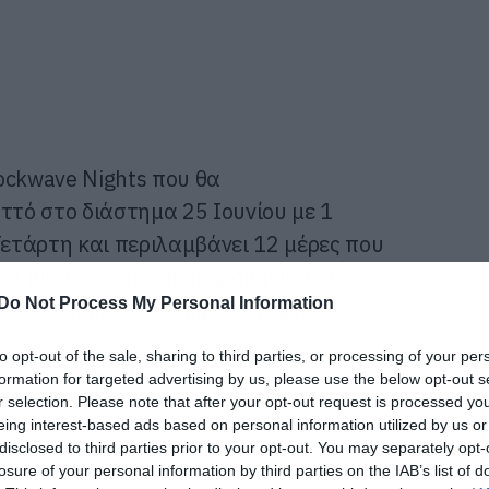
ockwave Nights που θα
τό στο διάστημα 25 Ιουνίου με 1
ετάρτη και περιλαμβάνει 12 μέρες που
και μία κλειδωμένη ημερομηνία (27
Do Not Process My Personal Information
ε ποιος ή ποιοι θα εμφανιστούν.
to opt-out of the sale, sharing to third parties, or processing of your per
ες στην ανακοίνωση
formation for targeted advertising by us, please use the below opt-out s
r selection. Please note that after your opt-out request is processed y
eing interest-based ads based on personal information utilized by us or
disclosed to third parties prior to your opt-out. You may separately opt-
losure of your personal information by third parties on the IAB’s list of