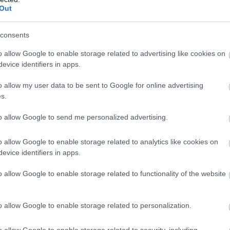
Out
και
Αλκίνοο Ιωαννίδη
στο
lineup
,
ια μοναδική
γιορτή
με φόντο τους
consents
ιά του Αθηναϊκού καλοκαιριού.
o allow Google to enable storage related to advertising like cookies on
evice identifiers in apps.
δύσκολα της εποχής μας, μια πολύτιμη
o allow my user data to be sent to Google for online advertising
όμαστε.
s.
to allow Google to send me personalized advertising.
o allow Google to enable storage related to analytics like cookies on
evice identifiers in apps.
o allow Google to enable storage related to functionality of the website
o allow Google to enable storage related to personalization.
o allow Google to enable storage related to security, including