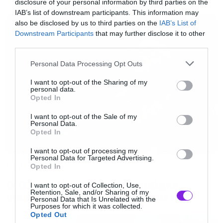
Ενημέρωση για κατόχους εισιτηρίων γενικής
disclosure of your personal information by third parties on the
MUSIC
IAB’s list of downstream participants. This information may
εισόδου (16.7)
εδώ
also be disclosed by us to third parties on the
IAB’s List of
Ενημέρωση για κατόχους VIP εισιτηρίων
Downstream Participants
that may further disclose it to other
third parties.
(16.7)
εδώ
Eνημέρωση για κατόχους συνδυαστικών
Please note that this website/app uses one or more Google
Personal Data Processing Opt Outs
services and may gather and store information including but
εισιτηρίων (16.7)
εδώ
not limited to your visit or usage behaviour. You may click to
I want to opt-out of the Sharing of my
personal data.
Ενημέρωση για κατόχους εισιτηρίων Release
grant or deny consent to Google and its third-party tags to
Opted In
use your data for below specified purposes in below Google
Athens 2025
εδώ
consent section.
I want to opt-out of the Sale of my
Διάθεση
εισιτηρίων:
Personal Data.
Opted In
I want to opt-out of processing my
Τηλεφωνικά στο
211770000
Personal Data for Targeted Advertising.
Music
Opted In
Online /
releaseathens.gr
+
more.com
Ο Glenn Hughes αποσύρθηκε
I want to opt-out of Collection, Use,
Retention, Sale, and/or Sharing of my
από τις ζωντανές εμφανίσεις
Personal Data that Is Unrelated with the
Purposes for which it was collected.
Φυσικά
Opted Out