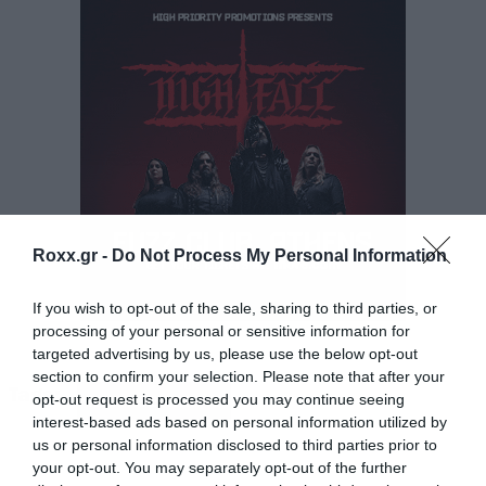
Doors open 18:30
19:00 / The Lobsters
20:00 / The Damned
21:50 / Supergrass
Roxx.gr -
Do Not Process My Personal Information
If you wish to opt-out of the sale, sharing to third parties, or
Η διάθεση των εισιτηρίων συνεχίζεται
processing of your personal or sensitive information for
προς
25€
και
υπενθυμίζουμε πως η είσοδος
targeted advertising by us, please use the below opt-out
section to confirm your selection. Please note that after your
είναι ΔΩΡΕΑΝ για κατόχους οποιαδήποτε
Tags:
opt-out request is processed you may continue seeing
RELEASE ATHENS
ημέρας του Release Athens 2025.
interest-based ads based on personal information utilized by
us or personal information disclosed to third parties prior to
your opt-out. You may separately opt-out of the further