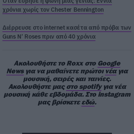
Όταν έσβησε η φωνή μιας γενιάς: Εννιά
χρόνια χωρίς τον Chester Bennington
Διέρρευσε στο internet κασέτα από πρόβα των
Guns N’ Roses πριν από 40 χρόνια
Στη συνέχεια, θα απολαύσουμε τους
Supergrass, σε μια ιδανική συγκυρία για όλους
μας, αφού φέτος η μπάντα του Gaz Coombes
Ακολουθήστε το Roxx στο
Google
γιορτάζει τα τριάντα χρόνια από την
News
για να μαθαίνετε πρώτοι
νέα
για
μουσική, σειρές και ταινίες.
κυκλοφορία του θρυλικού πρώτου τους δίσκου,
Ακολουθήστε μας
στο spotify
για νέα
“I Should Coco”.
μουσική κάθε εβδομάδα. Στο instagram
μας βρίσκετε
εδώ
.
Τη βραδιά θα ανοίξουν, οι ανερχόμενοι The
Lobsters.
Αναλυτικά το πρόγραμμα: