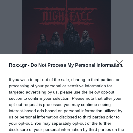
22:00 / Parov Stelar
Η διάθεση των εισιτηρίων συνεχίζεται προς
38€.
Διάθεση εισιτηρίων:
Roxx.gr -
Do Not Process My Personal Information
Τηλεφωνικά στο 211770000
If you wish to opt-out of the sale, sharing to third parties, or
processing of your personal or sensitive information for
targeted advertising by us, please use the below opt-out
Online / releaseathens.gr + more.com
Tags:
section to confirm your selection. Please note that after your
RELEASE ATHENS
opt-out request is processed you may continue seeing
interest-based ads based on personal information utilized by
Φυσικά σημεία:
us or personal information disclosed to third parties prior to
https://www.more.com/el/physical-spots/
your opt-out. You may separately opt-out of the further
MUSIC
disclosure of your personal information by third parties on the