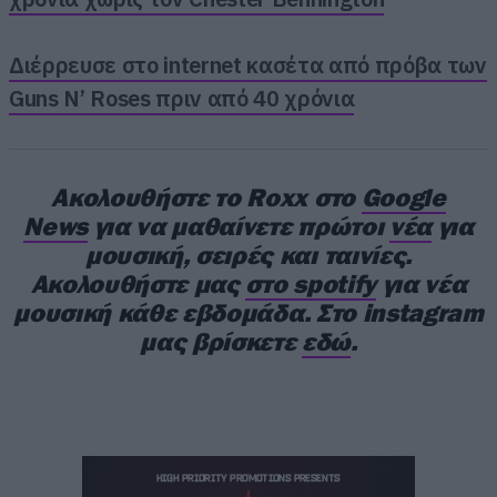
Διέρρευσε στο internet κασέτα από πρόβα των
Guns N’ Roses πριν από 40 χρόνια
Ακολουθήστε το Roxx στο
Google
Αναλυτικά το πρόγραμμα:
News
για να μαθαίνετε πρώτοι
νέα
για
μουσική, σειρές και ταινίες.
Ακολουθήστε μας
στο spotify
για νέα
Doors open 18:00
μουσική κάθε εβδομάδα. Στο instagram
μας βρίσκετε
εδώ
.
18:20 / El Siciliano
19:05 / Telenova
20:20 / Jain