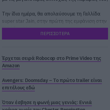
Την ίδια ημέρα, θα απολαύσουμε τη Γαλλίδα
super star Jain, στην πρώτη της εμφάνιση στην
Ελλάδα αλλά και τους ατμοσφαιρικούς
ΠΕΡΙΣΣΟΤΕΡΑ
Telenova της Angeline Armstrong. Το warmup
θα αναλάβει ο σταθερός συνεργάτης του Parov
Stelar, ο DJ El Siciliano.
Έρχεται σειρά Robocop στο Prime Video της
Amazon
Avengers: Doomsday – Το πρώτο trailer είναι
επιτέλους εδώ
Όταν έσβησε η φωνή μιας γενιάς: Εννιά
χρόνια χωρίς τον Chester Bennington