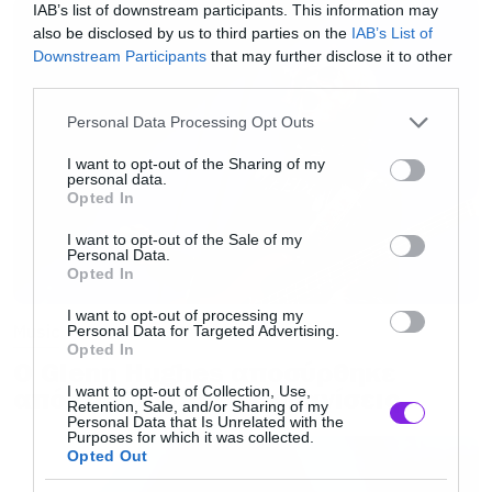
IAB’s list of downstream participants. This information may
also be disclosed by us to third parties on the
IAB’s List of
Downstream Participants
that may further disclose it to other
third parties.
Please note that this website/app uses one or more Google
Personal Data Processing Opt Outs
services and may gather and store information including but
not limited to your visit or usage behaviour. You may click to
I want to opt-out of the Sharing of my
personal data.
grant or deny consent to Google and its third-party tags to
Opted In
use your data for below specified purposes in below Google
consent section.
I want to opt-out of the Sale of my
Personal Data.
Opted In
I want to opt-out of processing my
Music
Personal Data for Targeted Advertising.
Opted In
Ο Glenn Hughes αποσύρθηκε
I want to opt-out of Collection, Use,
από τις ζωντανές εμφανίσεις
Retention, Sale, and/or Sharing of my
Personal Data that Is Unrelated with the
Purposes for which it was collected.
Opted Out