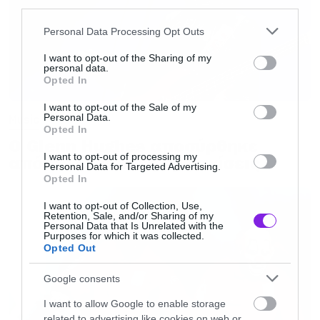
third parties.
αναζωογονεί τη ψυχή
». ***** London Metro.
Please note that this website/app uses one or more Google
Personal Data Processing Opt Outs
services and may gather and store information including but
«
Μια απόλυτα χαρούμενη γιορτή
». *****
not limited to your visit or usage behaviour. You may click to
I want to opt-out of the Sharing of my
personal data.
grant or deny consent to Google and its third-party tags to
Metro
Opted In
use your data for below specified purposes in below Google
consent section.
I want to opt-out of the Sale of my
Personal Data.
Music
«
Πολύχρωμο, επιβλητικό, γεμάτο επιτυχίες
Opted In
Ο Glenn Hughes αποσύρθηκε
και άφθονο κέφι
». ***** Evening Standard
I want to opt-out of processing my
από τις ζωντανές εμφανίσεις
Personal Data for Targeted Advertising.
Opted In
«
Ένα απολαυστικό δίωρο πάρτι… που
I want to opt-out of Collection, Use,
ανεβάζει την ποπ μουσική στο υψηλότερο
Retention, Sale, and/or Sharing of my
Personal Data that Is Unrelated with the
επίπεδο
». ***** – NME
Purposes for which it was collected.
Opted Out
ενώ η Independent υποστήριξε πως «η καριέρα
Google consents
τους απέδειξε ότι η pop μουσική και η υψηλή
I want to allow Google to enable storage
τέχνη όχι μόνο μπορούν να συνυπάρξουν, αλλά
related to advertising like cookies on web or