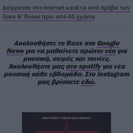
Διέρρευσε στο internet κασέτα από πρόβα των
Guns N’ Roses πριν από 40 χρόνια
Οι Pet Shop Boys, το εμβληματικό δίδυμο των
Ακολουθήστε το Roxx στο
Google
Neil Tennant και Chris Lowe, αποτελούν το πιο
News
για να μαθαίνετε πρώτοι
νέα
για
μουσική, σειρές και ταινίες.
επιτυχημένο ντουέτο στην ιστορία της
Ακολουθήστε μας
στο spotify
για νέα
βρετανικής μουσικής, όπως καταγράφεται και
μουσική κάθε εβδομάδα. Στο instagram
στο
Guinness Book of Records
. Από την
μας βρίσκετε
εδώ
.
υπογραφή τους με την Parlophone το 1985 έως
σήμερα, έχουν διαμορφώσει έναν μοναδικό,
διαχρονικό ήχο που καθόρισε την ιστορία της
pop. Με 44 singles στο UK Top 30, εκ των
οποίων 22 στο Top 10 και τέσσερα στο Νο1, και
15 studio albums που όλα μπήκαν στο UK Top