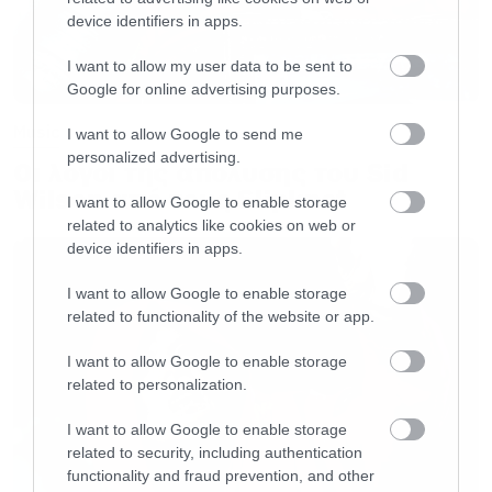
device identifiers in apps.
και να υπερβούν υποτιθέμενες ανώτερες
μουσικές φόρμες».
I want to allow my user data to be sent to
Google for online advertising purposes.
Η περιοδεία Dreamworld: The Greatest Hits
Music
I want to allow Google to send me
Live, η πρώτη greatest hits tour της καριέρας
personalized advertising.
Οι λόγοι της απόλυσης του Sid
τους, γρήγορα καθιερώθηκε ως ένα από τα πιο
Wilson από τους Slipknot
I want to allow Google to enable storage
επιτυχημένα live projects των τελευταίων
related to analytics like cookies on web or
device identifiers in apps.
ετών. Στην πέμπτη χρονιά της πλέον, έχει
επισκεφτεί 31 χώρες, με headline εμφανίσεις
I want to allow Google to enable storage
related to functionality of the website or app.
στα σημαντικότερα φεστιβάλ venues του
κόσμου όπως το Glastonbury, το Primavera, το
I want to allow Google to enable storage
related to personalization.
Madison Square Garden, το The Hollywood Bowl
και το τεράστιο Hyde Park, επιβεβαιώνοντας
I want to allow Google to enable storage
τη διαχρονική τους δυναμική στη σκηνή.
related to security, including authentication
functionality and fraud prevention, and other