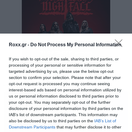
10, το αντίκτυπό τους στην pop κουλτούρα
παγκοσμίως παραμένει ανεπανάληπτο.
Παράλληλα με τη δισκογραφία τους,
επαναπροσδιόρισαν την live εμπειρία,
Roxx.gr -
Do Not Process My Personal Information
δημιουργώντας ένα είδος pop θεάτρου και
συνεργαζόμενοι με σκηνοθέτες, σχεδιαστές και
If you wish to opt-out of the sale, sharing to third parties, or
processing of your personal or sensitive information for
καλλιτέχνες όπως οι Derek Jarman, Zaha Hadid,
targeted advertising by us, please use the below opt-out
Es Devlin και Tom Scutt. Οι κριτικές για την Pet
section to confirm your selection. Please note that after your
opt-out request is processed you may continue seeing
Shop Boys – DREAMWORLD – The Greatest Hits
MUSIC
interest-based ads based on personal information utilized by
Live περιοδεία λένε χαρακτηριστικά:
us or personal information disclosed to third parties prior to
your opt-out. You may separately opt-out of the further
disclosure of your personal information by third parties on the
«
Το κορυφαίο pop γκρουπ της Μ. Βρετανίας
IAB’s list of downstream participants. This information may
τα τελευταία 40 χρόνια, βρίσκεται στη
also be disclosed by us to third parties on the
IAB’s List of
Downstream Participants
that may further disclose it to other
φόρμα της ζωής του[…]. Μια παράσταση που