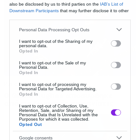
also be disclosed by us to third parties on the
IAB’s List of
Downstream Participants
that may further disclose it to other
third parties.
Please note that this website/app uses one or more Google
Personal Data Processing Opt Outs
services and may gather and store information including but
not limited to your visit or usage behaviour. You may click to
I want to opt-out of the Sharing of my
personal data.
grant or deny consent to Google and its third-party tags to
Opted In
use your data for below specified purposes in below Google
consent section.
I want to opt-out of the Sale of my
Personal Data.
Opted In
Music
I want to opt-out of processing my
Personal Data for Targeted Advertising.
Ο Glenn Hughes αποσύρθηκε
Opted In
από τις ζωντανές εμφανίσεις
I want to opt-out of Collection, Use,
Retention, Sale, and/or Sharing of my
Personal Data that Is Unrelated with the
Purposes for which it was collected.
Opted Out
Google consents