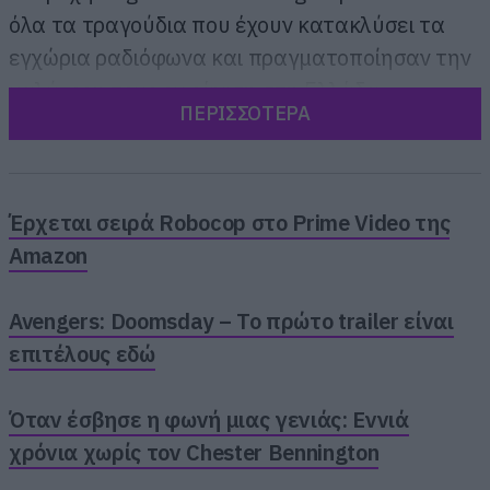
όλα τα τραγούδια που έχουν κατακλύσει τα
εγχώρια ραδιόφωνα και πραγματοποίησαν την
καλύτερη τους εμφάνιση στη Ελλάδα.
ΠΕΡΙΣΣΟΤΕΡΑ
Η Jain, αντίστοιχα, στο παρθενικό της show
στη χώρα, επιβεβαίωσε όλα όσα ακούγονταν
για αυτή όταν ανεβαίνει στη σκηνή:
Έρχεται σειρά Robocop στο Prime Video της
αστείρευτη ενέργεια, ανανεωμένες εκτελέσεις
Amazon
των μεγαλύτερων επιτυχιών της (“Makeba”,
“Alright”, “Come” κτλ.) και μια άψογη μπάντα
Avengers: Doomsday – Το πρώτο trailer είναι
να τη συνοδεύει.
επιτέλους εδώ
Όταν έσβησε η φωνή μιας γενιάς: Εννιά
χρόνια χωρίς τον Chester Bennington