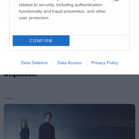
related to security, including authentication
functionality and fraud prevention, and other
user protection.
CONFIRM
Music
Data Deletion
Data Access
Privacy Policy
Απέλυσαν τον Sid Wilson οι
Slipknot!
LATEST