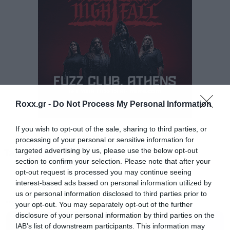
Rap”, “The Burning Spider” και φυσικά, το
“Catgroove” με το οποίο μας αποχαιρέτισε.
Το Release Athens 2024 συνεχίζεται την
Πέμπτη 20 Ιουνίου, με τις πολυαναμενόμενες
εμφανίσεις των Pulp, The Smile, Ride και
Tramhaus.
Roxx.gr -
Do Not Process My Personal Information
If you wish to opt-out of the sale, sharing to third parties, or
processing of your personal or sensitive information for
targeted advertising by us, please use the below opt-out
Tags:
RELEASE ATHENS
section to confirm your selection. Please note that after your
opt-out request is processed you may continue seeing
interest-based ads based on personal information utilized by
us or personal information disclosed to third parties prior to
your opt-out. You may separately opt-out of the further
MUSIC
disclosure of your personal information by third parties on the
IAB’s list of downstream participants. This information may