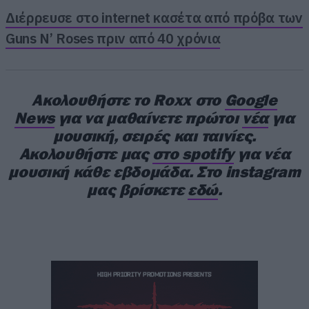
Διέρρευσε στο internet κασέτα από πρόβα των
Guns N’ Roses πριν από 40 χρόνια
Ακολουθήστε το Roxx στο
Google
News
για να μαθαίνετε πρώτοι
νέα
για
μουσική, σειρές και ταινίες.
Ακολουθήστε μας
στο spotify
για νέα
μουσική κάθε εβδομάδα. Στο instagram
μας βρίσκετε
εδώ
.
Το φινάλε της βραδιάς ανήκε φυσικά στον
Parov Stelar, με τον Αυστριακό μουσικό να
στήνει ένα απολαυστικό dance party με
επιλογές από ολόκληρη τη δισκογραφία του:
“Booty Swing”, “Chambermaid Swing”, “Mambo