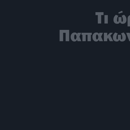
Τι ώ
Παπακων