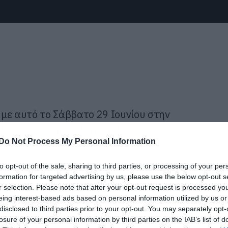
με αυτό το Σάββατο 29 Ιουνίου στην
βος» του ελληνικού τραγουδιού, ο
Do Not Process My Personal Information
ντίνου έρχεται στο Release Athens
to opt-out of the sale, sharing to third parties, or processing of your per
formation for targeted advertising by us, please use the below opt-out s
r selection. Please note that after your opt-out request is processed y
επεράσει τα 50 χρόνια, ο
eing interest-based ads based on personal information utilized by us or
 το όνομα του με χρυσά γράμματα στην
disclosed to third parties prior to your opt-out. You may separately opt-
ντας ερμηνεύσει μερικά από τα κορυφαία
losure of your personal information by third parties on the IAB’s list of