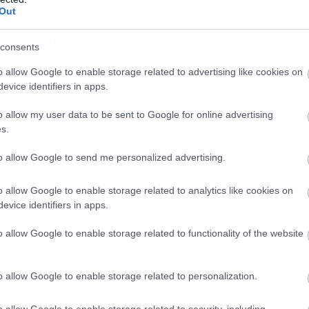
Out
λιτέχνες, ο βιρτουόζος κιθαρίστας Gus G.
ής των Rainbow, Ronnie Romero.
consents
o allow Google to enable storage related to advertising like cookies on
evice identifiers in apps.
o allow my user data to be sent to Google for online advertising
s.
to allow Google to send me personalized advertising.
ero
o allow Google to enable storage related to analytics like cookies on
ίνου
evice identifiers in apps.
o allow Google to enable storage related to functionality of the website
χίζεται προς
20€.
o allow Google to enable storage related to personalization.
o allow Google to enable storage related to security, including