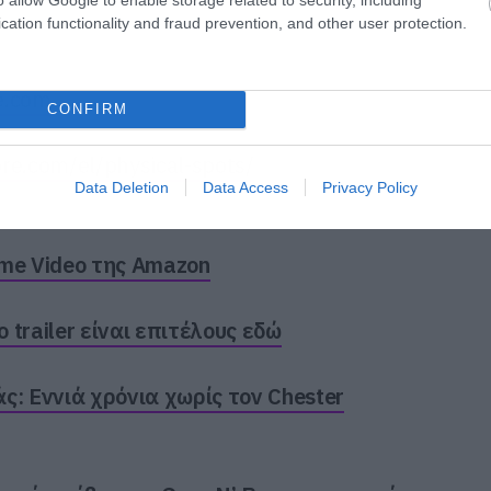
cation functionality and fraud prevention, and other user protection.
e.com
CONFIRM
re.com/el/physical-spots/
Data Deletion
Data Access
Privacy Policy
ime Video της Amazon
trailer είναι επιτέλους εδώ
ς: Εννιά χρόνια χωρίς τον Chester