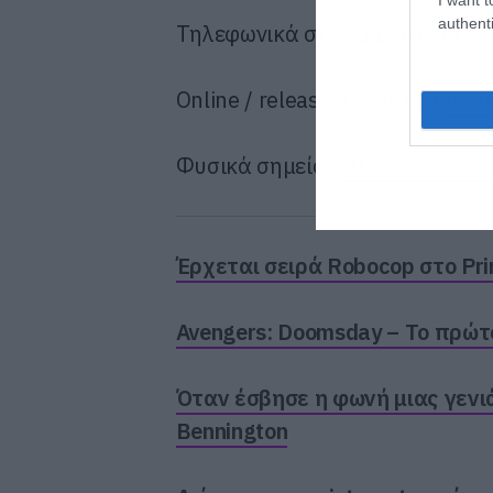
authenti
Τηλεφωνικά στο
211770000
Online / releaseathens.gr +
mor
Φυσικά σημεία:
https://www.mo
Έρχεται σειρά Robocop στο Pr
Avengers: Doomsday – Το πρώτο 
Όταν έσβησε η φωνή μιας γενιά
Bennington