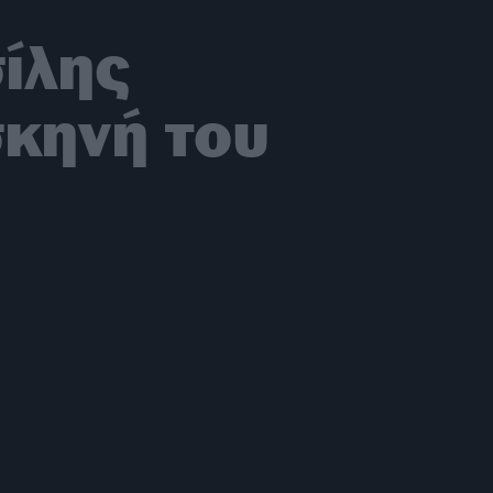
σίλης
κηνή του