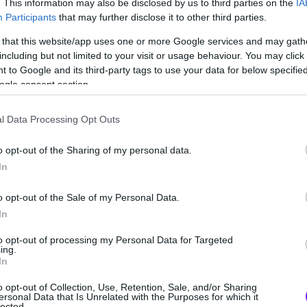
. This information may also be disclosed by us to third parties on the
IA
αγράμμου και έχοντας πραγματοποιήσει
Participants
that may further disclose it to other third parties.
ωνιά της χώρας. Έρχεται για πρώτη φορά
 that this website/app uses one or more Google services and may gath
ια να παρουσιάσει τη μεγαλύτερη εμφάνισή
including but not limited to your visit or usage behaviour. You may click 
 to Google and its third-party tags to use your data for below specifi
ogle consent section.
l Data Processing Opt Outs
o opt-out of the Sharing of my personal data.
In
o opt-out of the Sale of my Personal Data.
In
to opt-out of processing my Personal Data for Targeted
ing.
In
o opt-out of Collection, Use, Retention, Sale, and/or Sharing
ersonal Data that Is Unrelated with the Purposes for which it
lected.