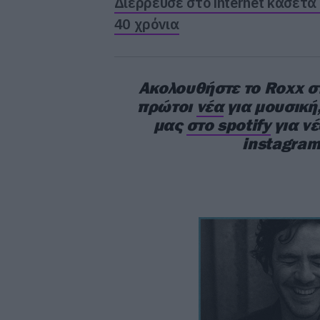
Διέρρευσε στο internet κασέτα
40 χρόνια
Ακολουθήστε το Roxx 
πρώτοι
νέα
για μουσική,
μας
στο spotify
για ν
instagram