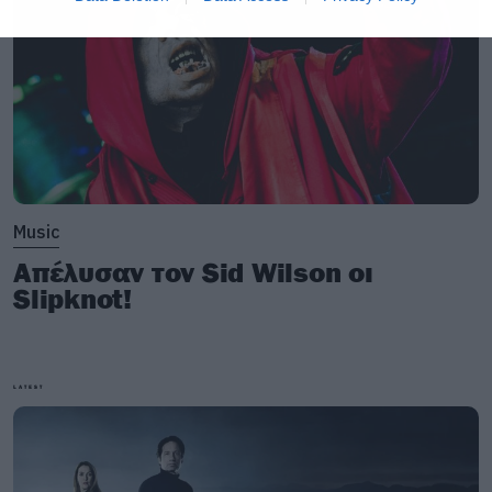
Music
Απέλυσαν τον Sid Wilson οι
Slipknot!
LATEST