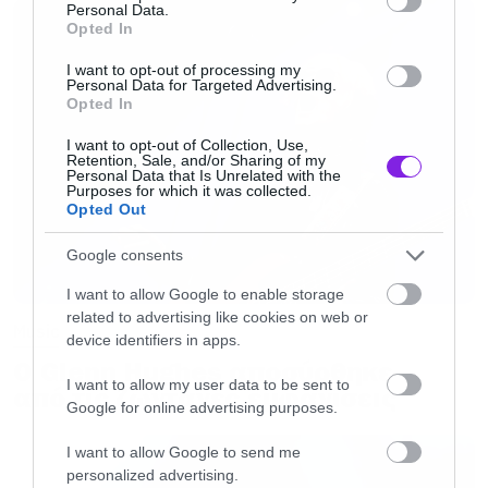
Αξίζει να σημειωθεί όπως αποκαλύφθηκε και
Personal Data.
μετά το περσινό λουκέτο στο ΟΑΚΑ για τα
Opted In
προβλήματα στατικής επάρκειας στις στέγες
I want to opt-out of processing my
Personal Data for Targeted Advertising.
Καλατράβα, το Ολυμπιακό Συγκρότημα
Opted In
συντηρήθηκε ελλιπώς μετά τους Ολυμπιακούς
I want to opt-out of Collection, Use,
Αγώνες του 2004 ειδικά όσον αφορά τις ψηλές
Retention, Sale, and/or Sharing of my
Personal Data that Is Unrelated with the
Purposes for which it was collected.
χαλύβδινες κατασκευές και αψίδες.
Opted Out
Google consents
I want to allow Google to enable storage
related to advertising like cookies on web or
Music
device identifiers in apps.
Ο Glenn Hughes αποσύρθηκε
I want to allow my user data to be sent to
από τις ζωντανές εμφανίσεις
Google for online advertising purposes.
I want to allow Google to send me
personalized advertising.