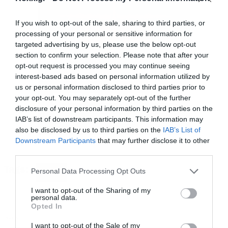
αντίστοιχος χώρος δεν υπάρχει.
If you wish to opt-out of the sale, sharing to third parties, or
processing of your personal or sensitive information for
Το μόνο ενδεχόμενο να αλλάξει αυτό είναι, οι
targeted advertising by us, please use the below opt-out
section to confirm your selection. Please note that after your
εργασίες του 2025 να μεταφερθούν προς το
opt-out request is processed you may continue seeing
τέλος του καλοκαιριού.
interest-based ads based on personal information utilized by
us or personal information disclosed to third parties prior to
your opt-out. You may separately opt-out of the further
Θυμίζουμε το μεγάλο θέμα που είχε
disclosure of your personal information by third parties on the
δημιουργηθεί με το στέγαστρο Καλατράβα,
IAB’s list of downstream participants. This information may
also be disclosed by us to third parties on the
IAB’s List of
παραλίγο να οδηγήσει σε ματαίωση τις δύο
Downstream Participants
that may further disclose it to other
sold out συναυλίες των Coldplay, όμως τελικά
third parties.
το θέμα λύθηκε και το συγκρότημα έπαιξε
Tags:
Please note that this website/app uses one or more Google
Personal Data Processing Opt Outs
ΟΑΚΑ
services and may gather and store information including but
κανονικά στη χώρα μας, ενώ στο γήπεδο
not limited to your visit or usage behaviour. You may click to
I want to opt-out of the Sharing of my
εμφανίστηκαν και οι
Rammstein
.
personal data.
grant or deny consent to Google and its third-party tags to
Opted In
use your data for below specified purposes in below Google
MUSIC
consent section.
I want to opt-out of the Sale of my