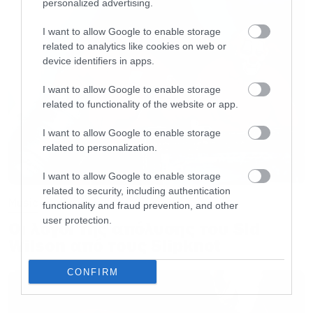
αφάνα, βγαίνει έξω πρώτος και καταλήξει έξω
personalized advertising.
από ένα ερημικό εκκλησάκι να σολάρει για ώρα
I want to allow Google to enable storage
και στη συνέχεια όλοι διασκεδάζουν στη
related to analytics like cookies on web or
device identifiers in apps.
δεξίωση μέχρι που αρχίζει να βρέχει
καταρρακτωδώς. Οι καλεσμένοι και το ζευγάρι
I want to allow Google to enable storage
related to functionality of the website or app.
τρέχουν και προσπαθούν να προστατευτούν,
αλλά ένας καλεσμένος αποφασίζει ότι είναι
I want to allow Google to enable storage
καλή ιδέα να πηδήξει πάνω στην τούρτα στην
related to personalization.
πιο παράξενη στιγμή του βίντεο.
Πάμε να
I want to allow Google to enable storage
δούμε το ριπλέι
.
related to security, including authentication
Music
functionality and fraud prevention, and other
user protection.
Οι λόγοι της απόλυσης του Sid
Wilson από τους Slipknot
CONFIRM