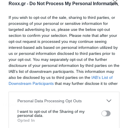
το Estranged (φινάλε), σε σκηνοθεσία του
Andy
Roxx.gr -
Do Not Process My Personal Information
Morahan
. Είναι σίγουρα το πιο εμβληματικό
από αυτά, αφού αποτελεί και το
If you wish to opt-out of the sale, sharing to third parties, or
processing of your personal or sensitive information for
δημοφιλέστερο ροκ βίντεο όλων των εποχών
targeted advertising by us, please use the below opt-out
στο youtube με πάνω από δύο δισεκατομμύρια
section to confirm your selection. Please note that after your
opt-out request is processed you may continue seeing
προβολές μέχρι σήμερα.
interest-based ads based on personal information utilized by
us or personal information disclosed to third parties prior to
Ελαφρώς εμπνευσμένο από το διήγημα
your opt-out. You may separately opt-out of the further
disclosure of your personal information by third parties on the
«Without You» του Del James, που με τη σειρά
IAB’s list of downstream participants. This information may
του είχε εμπνευστεί την ιστορία από τον πρώτο
also be disclosed by us to third parties on the
IAB’s List of
Downstream Participants
that may further disclose it to other
γάμο του Axl Rose, το βίντεο αποτελεί στην
third parties.
ουσία έναν γάμο, μία δεξίωση και μία κηδεία.
Please note that this website/app uses one or more Google
Personal Data Processing Opt Outs
Tags:
services and may gather and store information including but
GUNS N ROSES
Μαζί με τον Axl, πρωταγωνιστεί η
Stephanie
not limited to your visit or usage behaviour. You may click to
I want to opt-out of the Sharing of my
personal data.
grant or deny consent to Google and its third-party tags to
Seymour
. Οι δύο τους έγιναν ζευγάρι, μετά το
Opted In
use your data for below specified purposes in below Google