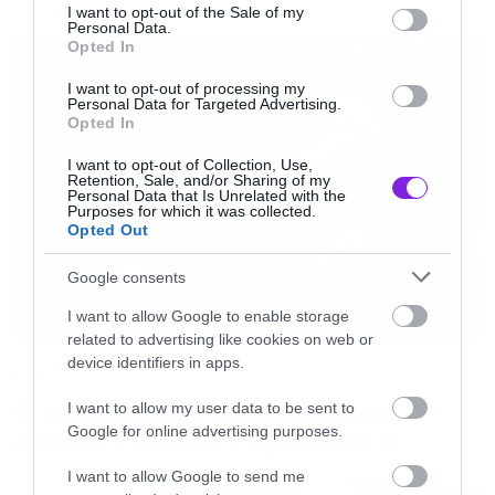
κάστινγκ της στο βίντεο του Don’t Cry και
consent section.
I want to opt-out of the Sale of my
MUSIC
Personal Data.
χώρισαν πριν το Enstranged, έτσι ο ρόλο της
Opted In
στο τελευταίο βίντεο της τριλογίας
I want to opt-out of processing my
αντικαtστάθηκε από… δελφίνια, αλλά αυτή
Personal Data for Targeted Advertising.
Opted In
είναι μια άλλη ιστορία.
I want to opt-out of Collection, Use,
Retention, Sale, and/or Sharing of my
Personal Data that Is Unrelated with the
Εμείς θα σταθούμε στο November Rain. Μια
Purposes for which it was collected.
ματιά πάνω κάτω την έχετε ρίξει όλοι. Το
Opted Out
συγκρότημα παίζει ζωντανά σε ένα θέατρο και
Google consents
παρεμβάλλονται εικόνες από την ιστορία που
I want to allow Google to enable storage
εξελίσσεται.
related to advertising like cookies on web or
device identifiers in apps.
Music
Ο Axl παντρεύεται τη Stephanie, o Slash έχει
Ο Glenn Hughes αποσύρθηκε
I want to allow my user data to be sent to
ξεχάσει τις βέρες και ο Duff του δίνει τα δικά
Google for online advertising purposes.
από τις ζωντανές εμφανίσεις
του δαχτυλίδια. O κιθαρίστας με τη θρυλική
I want to allow Google to send me