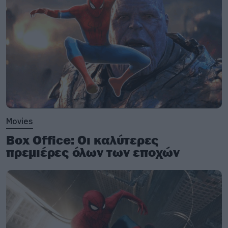
ότι η κοπέλα έπαθε πνευμονία. Η απάντηση
κρύβεται στο διήγημα που μπορείτε να
διαβάσετε ολόκληρο
εδώ.
Movies
Box Office: Οι καλύτερες
πρεμιέρες όλων των εποχών
Interesting Facts για το