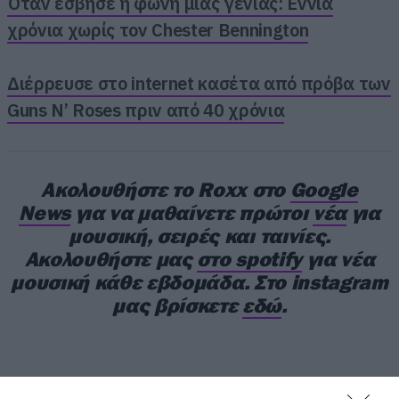
Όταν έσβησε η φωνή μιας γενιάς: Εννιά
χρόνια χωρίς τον Chester Bennington
Διέρρευσε στο internet κασέτα από πρόβα των
Guns N’ Roses πριν από 40 χρόνια
Ακολουθήστε το Roxx στο
Google
News
για να μαθαίνετε πρώτοι
νέα
για
μουσική, σειρές και ταινίες.
Ακολουθήστε μας
στο spotify
για νέα
μουσική κάθε εβδομάδα. Στο instagram
μας βρίσκετε
εδώ
.
Το βίντεο του November Rain αποτελεί το
μεσαίο μέρος της τριλογίας, που
συμπληρώνεται από το Don’t Cry (ξεκίνημα) και