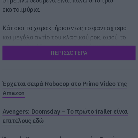
σημερινά δεδομένα είναι πάνω από τρία
εκατομμύρια.
Κάποιοι το χαρακτήρισαν ως το φανταχτερό
και μεγάλο αντίο του κλασικού ροκ, αφού το
grunge είχε ήδη αρχίσει να σαρώνει τα πάντα
ΠΕΡΙΣΣΟΤΕΡΑ
στο πέρασμα του, με την κυκλοφορία του
Nevermind των Nirvana λίγους μήνες πριν.
Αλλά είναι όπως και να το κάνουμε το
επιστέγασμα του μεγαλείου που είχε στο
Έρχεται σειρά Robocop στο Prime Video της
μυαλό του ο Axl Rose όταν έφτιαχνε μαζί με
Amazon
τους υπόλοιπους Guns τα δύο Use Your Illusion
που είχαν κυκλοφορήσει το 1991.
Avengers: Doomsday – Το πρώτο trailer είναι
επιτέλους εδώ