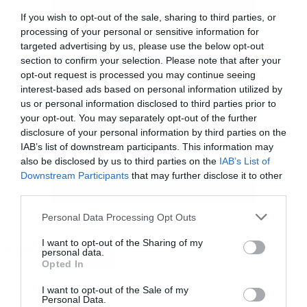
τις οποίες απολαμβάνει χωρίς καμία ενοχή.
If you wish to opt-out of the sale, sharing to third parties, or
processing of your personal or sensitive information for
«
Καταρχάς, το γεγονός ότι οι Χριστιανοί
targeted advertising by us, please use the below opt-out
εμνεύστηκαν αυτές τις γιορτές από τους
section to confirm your selection. Please note that after your
opt-out request is processed you may continue seeing
Παγανιστές – απλώς έβαλαν ένα διαφορετικό
interest-based ads based on personal information utilized by
έμβλημα, ένα άλλο “αυτοκόλλητο” και
us or personal information disclosed to third parties prior to
your opt-out. You may separately opt-out of the further
προσαρμόσαν κάποια στοιχεία – δεν πρόκειται
disclosure of your personal information by third parties on the
να με σταματήσει από το να απολαμβάνω το ότι
IAB’s list of downstream participants. This information may
also be disclosed by us to third parties on the
IAB’s List of
μπορώ απλώς να χαλαρώσω, να μην κάνω
Downstream Participants
that may further disclose it to other
τίποτα και να περάσω χρόνο με την οικογένειά
third parties.
μου, γιατί αυτό είναι στην πραγματικότητα τα
Please note that this website/app uses one or more Google
Personal Data Processing Opt Outs
Χριστούγεννα
», εξήγησε ο Nergal. «
Ξέρεις τι
services and may gather and store information including but
not limited to your visit or usage behaviour. You may click to
I want to opt-out of the Sharing of my
εννοώ; Έχει να κάνει με τον οικογενειακό χρόνο
Tags:
personal data.
BEHEMOTH
grant or deny consent to Google and its third-party tags to
Opted In
και δεν υπάρχει τίποτα κακό σε αυτό, και δεν
use your data for below specified purposes in below Google
έχει καμία απολύτως θρησκευτική σύνδεση
».
consent section.
I want to opt-out of the Sale of my
Personal Data.