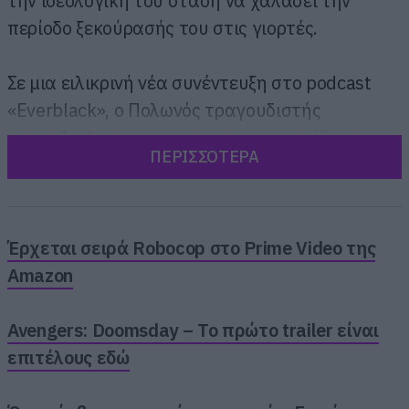
την ιδεολογική του στάση να χαλάσει την
περίοδο ξεκούρασής του στις γιορτές.
Σε μια ειλικρινή νέα συνέντευξη στο podcast
«Everblack», ο Πολωνός τραγουδιστής
αποκάλυψε ότι «εννoείται πως γιορτάζει τα
ΠΕΡΙΣΣΟΤΕΡΑ
Χριστούγεννα » αντιμετωπίζοντάς τα ως μια
αναγκαία περίοδο ανάπαυλας και όχι ως
θρησκευτική εορτή.
Έρχεται σειρά Robocop στο Prime Video της
Amazon
Avengers: Doomsday – Το πρώτο trailer είναι
επιτέλους εδώ