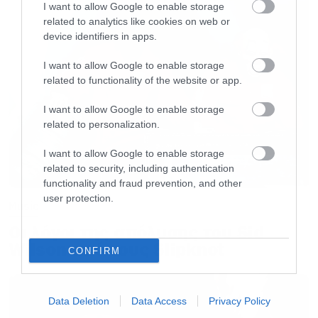
I want to allow Google to enable storage
Πηγή: metal-stop.com
related to analytics like cookies on web or
device identifiers in apps.
I want to allow Google to enable storage
related to functionality of the website or app.
I want to allow Google to enable storage
related to personalization.
I want to allow Google to enable storage
related to security, including authentication
functionality and fraud prevention, and other
user protection.
Music
Οι λόγοι της απόλυσης του Sid
Wilson από τους Slipknot
CONFIRM
Data Deletion
Data Access
Privacy Policy