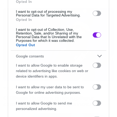
Opted In
MUSIC
Για τον Nergal, αυτή η περίοδος αποτελεί μια
I want to opt-out of processing my
ζωτικής σημασίας παύση μέσα στο εξαντλητικό
Personal Data for Targeted Advertising.
Opted In
πρόγραμμα περιοδειών του. Απέρριψε τις
I want to opt-out of Collection, Use,
εμπορευματοποιημένες πτυχές των γιορτών,
Retention, Sale, and/or Sharing of my
Personal Data that Is Unrelated with the
όπως τον Άγιο Βασίλη, χαρακτηρίζοντάς τες
Purposes for which it was collected.
Opted Out
«ανοησίες», και εστίασε στη γαλήνη που
συνοδεύει το τέλος της χρονιάς.
Google consents
I want to allow Google to enable storage
Κοιτάζοντας προς το μέλλον, ο Nergal θα
related to advertising like cookies on web or
device identifiers in apps.
χρειαστεί αυτή την ξεκούραση. Στο πλαίσιο της
μεγάλης ευρωπαικής περιοδείας τους,
οι
I want to allow my user data to be sent to
Music
Google for online advertising purposes.
Behemoth θα εμφανιστούν στο Floyd την
Ο Glenn Hughes αποσύρθηκε
Κυριακή 8 Φεβρουάριου
με special guest τον
από τις ζωντανές εμφανίσεις
I want to allow Google to send me
personalized advertising.
Nidhogg για μια βραδιά extreme ήχου.