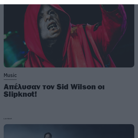
Music
Απέλυσαν τον Sid Wilson οι
Slipknot!
LATEST