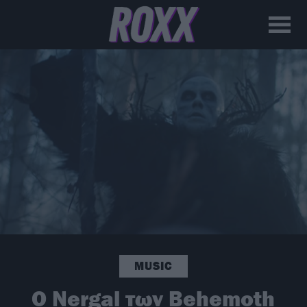
MUSIC
Ο Nergal των Behemoth